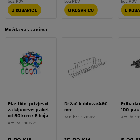
bez PDV
bez PDV
bez PDV
U KOŠARICU
U KOŠARICU
U KOŠ
Možda vas zanima
Plastični privjesci
Držač kablova:490
Pribadač
za ključeve: paket
mm
100-pak
od 50 kom : 5 boja
Art. br.
:
151042
Art. br.
:
1
Art. br.
:
101271