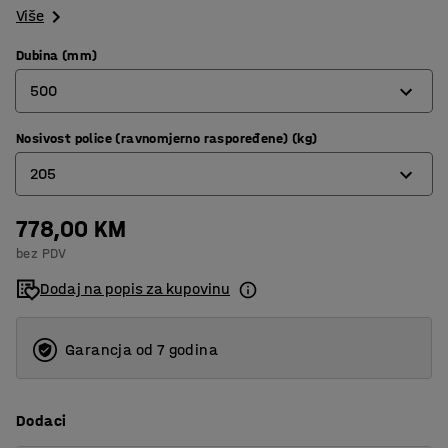
Više
Dubina (mm)
500
Nosivost police (ravnomjerno raspoređene) (kg)
320
205
400
500
778,00 KM
180
bez PDV
600
205
Dodaj na popis za kupovinu
800
Garancja od 7 godina
Dodaci