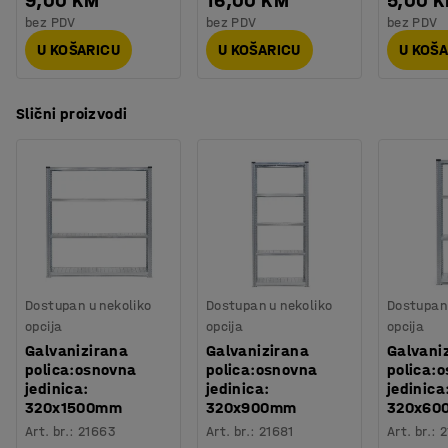
9,00 KM
16,00 KM
5,00 
bez PDV
bez PDV
bez PDV
U KOŠARICU
U KOŠARICU
U KOŠ
Slični proizvodi
Dostupan u nekoliko
Dostupan u nekoliko
Dostupan 
opcija
opcija
opcija
Galvanizirana
Galvanizirana
Galvani
polica:osnovna
polica:osnovna
polica:
jedinica:
jedinica:
jedinica
320x1500mm
320x900mm
320x60
Art. br.
:
21663
Art. br.
:
21681
Art. br.
:
2