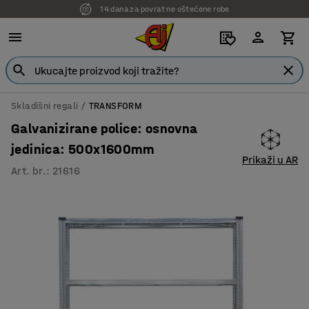
14 dana za povrat ne oštećene robe
Skladišni regali
TRANSFORM
Galvanizirane police: osnovna
jedinica: 500x1600mm
Prikaži u AR
Art. br.
:
21616