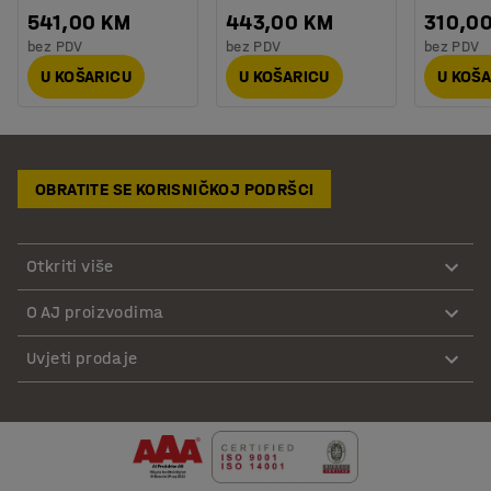
541,00 KM
443,00 KM
310,0
bez PDV
bez PDV
bez PDV
U KOŠARICU
U KOŠARICU
U KOŠ
OBRATITE SE KORISNIČKOJ PODRŠCI
Otkriti više
O AJ proizvodima
Uvjeti prodaje