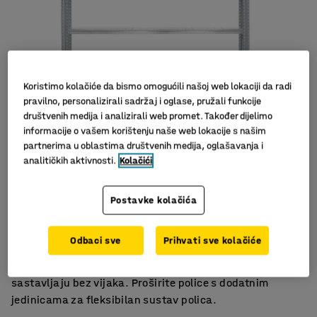
Koristimo kolačiće da bismo omogućili našoj web lokaciji da radi
pravilno, personalizirali sadržaj i oglase, pružali funkcije
društvenih medija i analizirali web promet. Također dijelimo
informacije o vašem korištenju naše web lokacije s našim
partnerima u oblastima društvenih medija, oglašavanja i
analitičkih aktivnosti.
Kolačići
Nisu potrebni vijci
Postavke kolačića
Podesive police
Više opcija
Odbaci sve
Prihvati sve kolačiće
Robusne police za odlaganje s podesivim policama.
Dolaze sa sastavljenim bočnim stranama, lako se
sastavljaju bez vijaka. Proširite police s dodatnim
jedinicama za fleksibilan sustav polica.