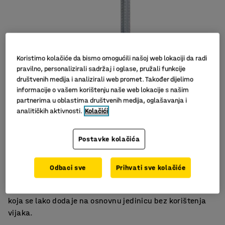
Koristimo kolačiće da bismo omogućili našoj web lokaciji da radi
pravilno, personalizirali sadržaj i oglase, pružali funkcije
društvenih medija i analizirali web promet. Također dijelimo
informacije o vašem korištenju naše web lokacije s našim
partnerima u oblastima društvenih medija, oglašavanja i
analitičkih aktivnosti.
Kolačići
Slični proizvodi
Nisu potrebni vijci
Postavke kolačića
Podesive police
Dodatni prostor za spremanje
Odbaci sve
Prihvati sve kolačiće
Dodatna jedinica s podesivim policama za regal
TRANSFORM. Dolazi sa sastavljenom bočnom stranom
koja se lako dodaje na osnovnu jedinicu bez korištenja
vijaka.