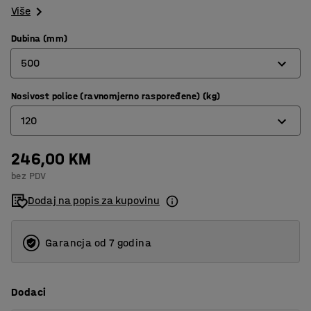
Više
Dubina (mm)
500
Nosivost police (ravnomjerno raspoređene) (kg)
320
120
400
500
246,00 KM
100
bez PDV
600
120
Dodaj na popis za kupovinu
800
170
200
Garancja od 7 godina
Dodaci