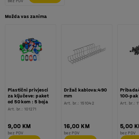
bez PDV
Možda vas zanima
Plastični privjesci
Držač kablova:490
Pribadač
za ključeve: paket
mm
100-pak
od 50 kom : 5 boja
Art. br.
:
151042
Art. br.
:
1
Art. br.
:
101271
9,00 KM
16,00 KM
5,00 
bez PDV
bez PDV
bez PDV