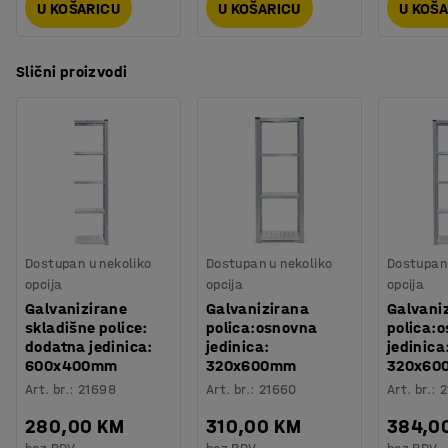
U KOŠARICU
U KOŠARICU
U KOŠ
Slični proizvodi
Dostupan u nekoliko
Dostupan u nekoliko
Dostupan 
opcija
opcija
opcija
Galvanizirane
Galvanizirana
Galvani
skladišne police:
polica:osnovna
polica:
dodatna jedinica:
jedinica:
jedinica
600x400mm
320x600mm
320x60
Art. br.
:
21698
Art. br.
:
21660
Art. br.
:
2
280,00 KM
310,00 KM
384,0