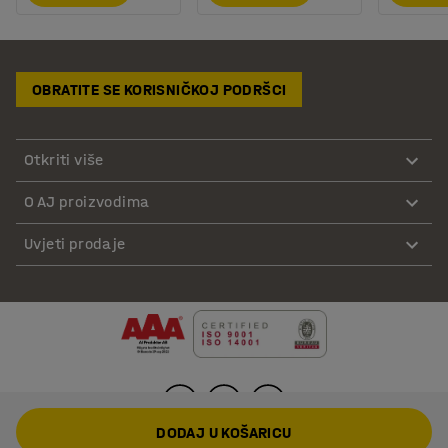
OBRATITE SE KORISNIČKOJ PODRŠCI
Otkriti više
O AJ proizvodima
Uvjeti prodaje
DODAJ U KOŠARICU