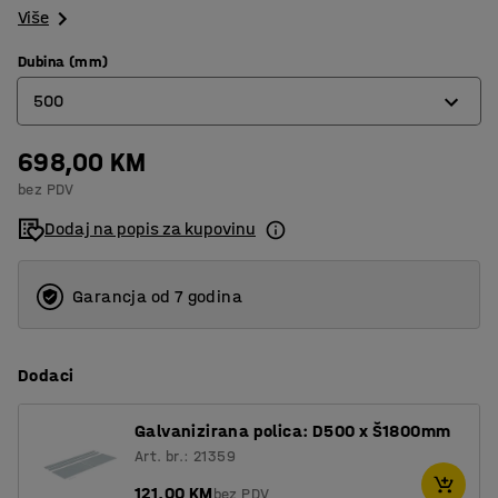
Više
Dubina (mm)
500
698,00 KM
320
bez PDV
400
Dodaj na popis za kupovinu
500
600
Garancja od 7 godina
800
Dodaci
Galvanizirana polica: D500 x Š1800mm
Art. br.: 21359
121,00 KM
bez PDV