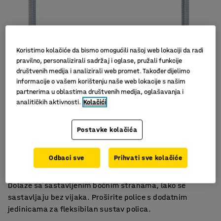
Koristimo kolačiće da bismo omogućili našoj web lokaciji da radi
pravilno, personalizirali sadržaj i oglase, pružali funkcije
društvenih medija i analizirali web promet. Također dijelimo
informacije o vašem korištenju naše web lokacije s našim
partnerima u oblastima društvenih medija, oglašavanja i
analitičkih aktivnosti.
Kolačići
Nisu potrebni vijci
Postavke kolačića
Podesive police
Više opcija
Odbaci sve
Prihvati sve kolačiće
Robusne police za odlaganje s podesivim policama.
Dolaze sa sastavljenim bočnim stranama, lako se
sastavljaju bez vijaka. Proširite police s dodatnim
jedinicama za fleksibilan sustav polica.