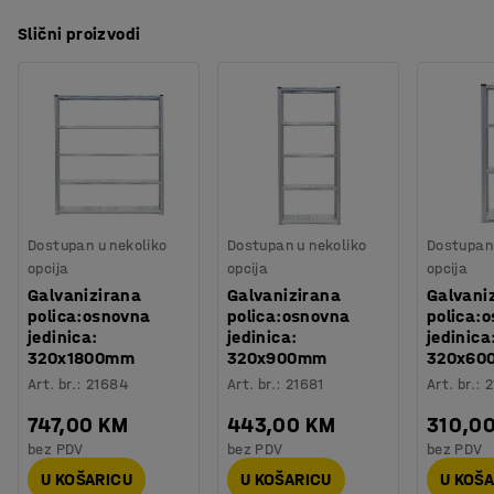
Slični proizvodi
Dostupan u nekoliko
Dostupan u nekoliko
Dostupan 
opcija
opcija
opcija
Galvanizirana
Galvanizirana
Galvani
polica:osnovna
polica:osnovna
polica:
jedinica:
jedinica:
jedinica
320x1800mm
320x900mm
320x60
Art. br.
:
21684
Art. br.
:
21681
Art. br.
:
2
747,00 KM
443,00 KM
310,0
bez PDV
bez PDV
bez PDV
U KOŠARICU
U KOŠARICU
U KOŠ