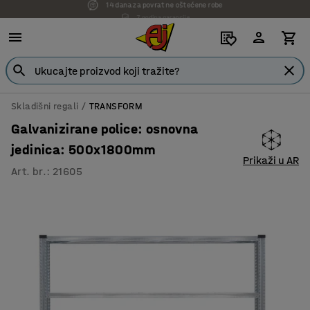
7 godina garancije
Skladišni regali
TRANSFORM
Galvanizirane police: osnovna
jedinica: 500x1800mm
Prikaži u AR
Art. br.
:
21605