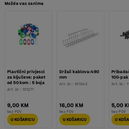
Možda vas zanima
Plastični privjesci
Držač kablova:490
Pribadač
za ključeve: paket
mm
100-pak
od 50 kom : 5 boja
Art. br.
:
151042
Art. br.
:
1
Art. br.
:
101271
9,00 KM
16,00 KM
5,00 
bez PDV
bez PDV
bez PDV
U KOŠARICU
U KOŠARICU
U KOŠ