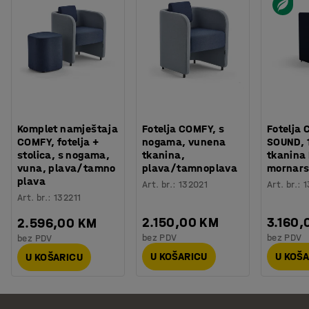
Komplet namještaja
Fotelja COMFY, s
Fotelja 
COMFY, fotelja +
nogama, vunena
SOUND, 1
stolica, s nogama,
tkanina,
tkanina
vuna, plava/tamno
plava/tamnoplava
mornars
plava
Art. br.
:
132021
Art. br.
:
1
Art. br.
:
132211
2.150,00 KM
3.160,
2.596,00 KM
bez PDV
bez PDV
bez PDV
U KOŠARICU
U KOŠ
U KOŠARICU