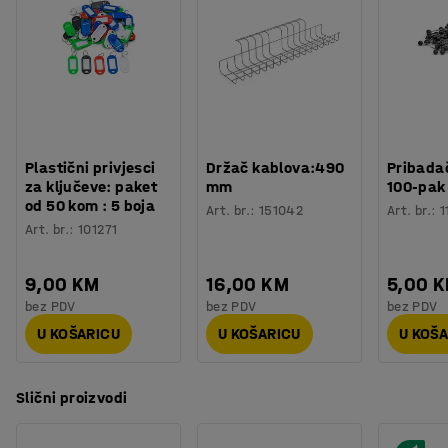
Plastični privjesci
Držač kablova:490
Pribadač
za ključeve: paket
mm
100-pak
od 50 kom : 5 boja
Art. br.
:
151042
Art. br.
:
1
Art. br.
:
101271
9,00 KM
16,00 KM
5,00 
bez PDV
bez PDV
bez PDV
U KOŠARICU
U KOŠARICU
U KOŠ
Slični proizvodi