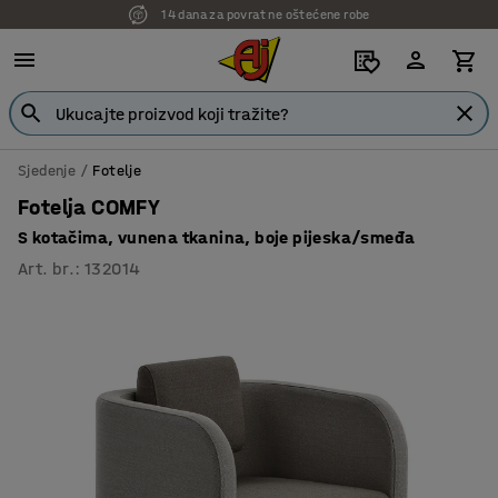
14 dana za povrat ne oštećene robe
7 godina garancije
Sjedenje
Fotelje
Fotelja COMFY
S kotačima, vunena tkanina, boje pijeska/smeđa
Art. br.
:
132014