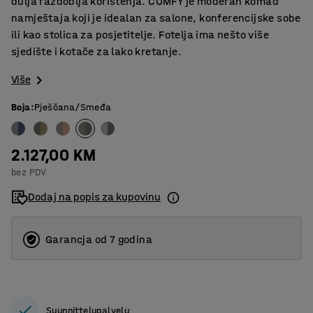
dulja razdoblja korištenja. COMFY je moderan komad
namještaja koji je idealan za salone, konferencijske sobe
ili kao stolica za posjetitelje. Fotelja ima nešto više
sjedište i kotače za lako kretanje.
Više
Boja
:
Pješčana/Smeđa
2.127,00 KM
bez PDV
Dodaj na popis za kupovinu
Garancja od 7 godina
Suunnittelupalvelu