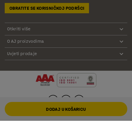
OBRATITE SE KORISNIČKOJ PODRŠCI
Otkriti više
O AJ proizvodima
Uvjeti prodaje
DODAJ U KOŠARICU