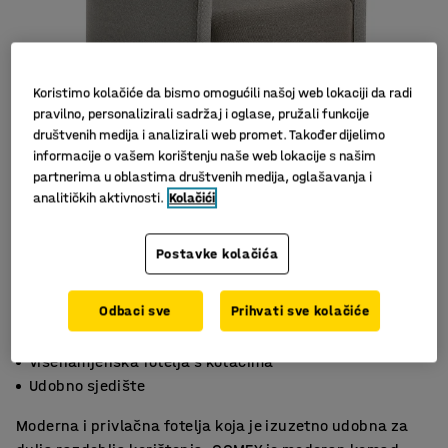
Koristimo kolačiće da bismo omogućili našoj web lokaciji da radi
pravilno, personalizirali sadržaj i oglase, pružali funkcije
društvenih medija i analizirali web promet. Također dijelimo
informacije o vašem korištenju naše web lokacije s našim
partnerima u oblastima društvenih medija, oglašavanja i
analitičkih aktivnosti.
Kolačići
Postavke kolačića
Odbaci sve
Prihvati sve kolačiće
Izdržljiva tkanina
Višenamjenska fotelja s kotačima
Udobno sjedište
Moderna i privlačna fotelja koja je izuzetno udobna za