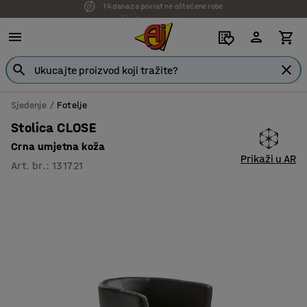
7 godina garancije
Sjedenje
Fotelje
Stolica CLOSE
Crna umjetna koža
Prikaži u AR
Art. br.
:
131721