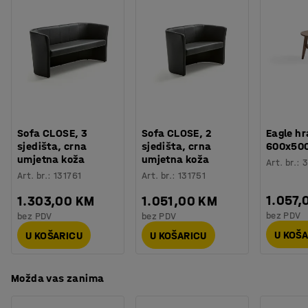
Broj sjedala
:
1
Potreban broj osoba
:
1
Možete birati između dvije završne obrade: izdržljiva
Procjena vremena
:
5
Min
tkanina ili umjetna koža. Oba materijala su pogodna za
Težina
:
17,01
kg
javne prostore gdje moraju izdržati veliku uporabu.
Montaža
:
Dolazi sastavljeno
Sofa CLOSE, 3
Sofa CLOSE, 2
Eagle hr
sjedišta, crna
sjedišta, crna
600x500
umjetna koža
umjetna koža
Art. br.
:
3
Art. br.
:
131761
Art. br.
:
131751
1.057,
1.303,00 KM
1.051,00 KM
bez PDV
bez PDV
bez PDV
U KOŠ
U KOŠARICU
U KOŠARICU
Možda vas zanima