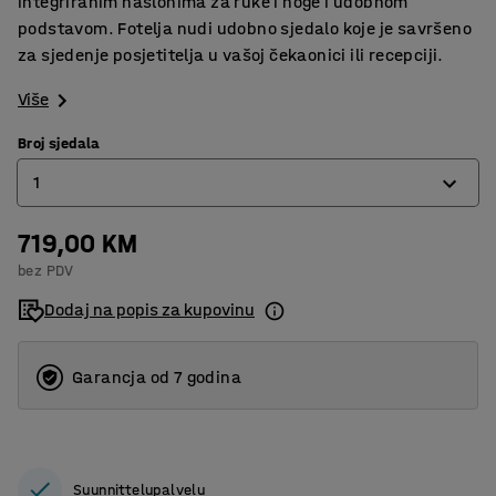
integriranim naslonima za ruke i noge i udobnom
podstavom. Fotelja nudi udobno sjedalo koje je savršeno
za sjedenje posjetitelja u vašoj čekaonici ili recepciji.
Više
Broj sjedala
1
719,00 KM
1
bez PDV
2
Dodaj na popis za kupovinu
3
Garancja od 7 godina
Suunnittelupalvelu