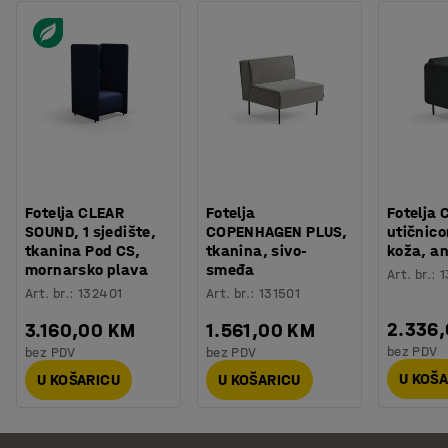
Fotelja CLEAR
Fotelja
Fotelja 
SOUND, 1 sjedište,
COPENHAGEN PLUS,
utičnic
tkanina Pod CS,
tkanina, sivo-
koža, an
mornarsko plava
smeđa
Art. br.
:
1
Art. br.
:
132401
Art. br.
:
131501
2.336
3.160,00 KM
1.561,00 KM
bez PDV
bez PDV
bez PDV
U KOŠ
U KOŠARICU
U KOŠARICU