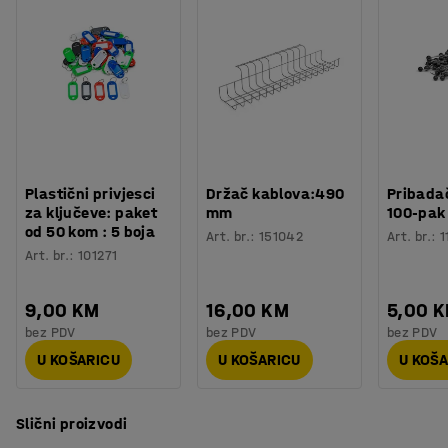
Plastični privjesci
Držač kablova:490
Pribadač
za ključeve: paket
mm
100-pak
od 50 kom : 5 boja
Art. br.
:
151042
Art. br.
:
1
Art. br.
:
101271
9,00 KM
16,00 KM
5,00 
bez PDV
bez PDV
bez PDV
U KOŠARICU
U KOŠARICU
U KOŠ
Slični proizvodi