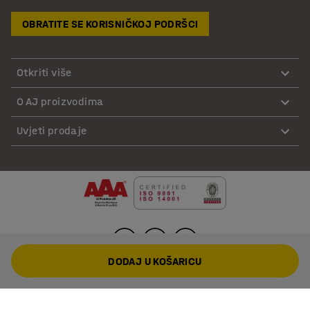
OBRATITE SE KORISNIČKOJ PODRŠCI
Otkriti više
O AJ proizvodima
Uvjeti prodaje
DODAJ U KOŠARICU