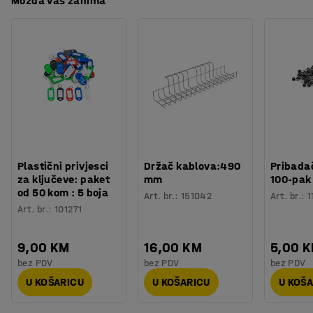
Možda vas zanima
Plastični privjesci
Držač kablova:490
Pribadač
za ključeve: paket
mm
100-pak
od 50 kom : 5 boja
Art. br.
:
151042
Art. br.
:
1
Art. br.
:
101271
9,00 KM
16,00 KM
5,00 
bez PDV
bez PDV
bez PDV
U KOŠARICU
U KOŠARICU
U KOŠ