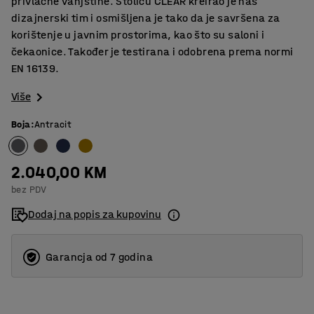
privlačne vanjštine. Stolicu CLEAR kreirao je naš
dizajnerski tim i osmišljena je tako da je savršena za
korištenje u javnim prostorima, kao što su saloni i
čekaonice. Također je testirana i odobrena prema normi
EN 16139.
Više
Boja
:
Antracit
2.040,00 KM
bez PDV
Dodaj na popis za kupovinu
Garancja od 7 godina