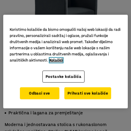
Koristimo kolačiće da bismo omogućili našoj web lokaciji da radi
pravilno, personalizirali sadržaj i oglase, pružali funkcije
društvenih medija i analizirali web promet. Također dijelimo
informacije o vašem korištenju naše web lokacije s našim
partnerima u oblastima društvenih medija, oglašavanja i
analitičkih aktivnosti.
Kolačići
Slični proizvodi
Postavke kolačića
Odbaci sve
Prihvati sve kolačiće
Izuzetno udobna
Moderan dizajn
Praktična i lagana za premještanje
Moderna i jednostavana stolica s rukonaslonom