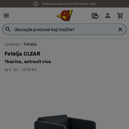
7 godina garancije
Sjedenje
Fotelje
Fotelja CLEAR
Tkanina, antracit siva
Art. br.
:
131534