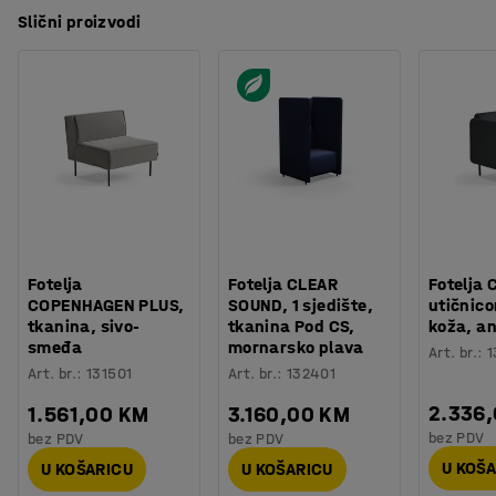
Slični proizvodi
Fotelja
Fotelja CLEAR
Fotelja 
COPENHAGEN PLUS,
SOUND, 1 sjedište,
utičnic
tkanina, sivo-
tkanina Pod CS,
koža, an
smeđa
mornarsko plava
Art. br.
:
1
Art. br.
:
131501
Art. br.
:
132401
2.336
1.561,00 KM
3.160,00 KM
bez PDV
bez PDV
bez PDV
U KOŠ
U KOŠARICU
U KOŠARICU