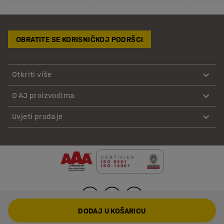
OBRATITE SE KORISNIČKOJ PODRŠCI
Otkriti više
O AJ proizvodima
Uvjeti prodaje
DODAJ U KOŠARICU