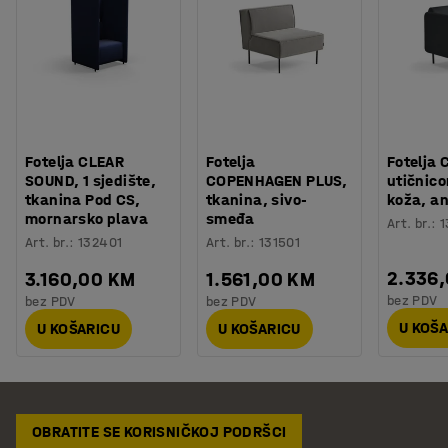
Fotelja CLEAR
Fotelja
Fotelja 
SOUND, 1 sjedište,
COPENHAGEN PLUS,
utičnic
tkanina Pod CS,
tkanina, sivo-
koža, an
mornarsko plava
smeđa
Art. br.
:
1
Art. br.
:
132401
Art. br.
:
131501
2.336
3.160,00 KM
1.561,00 KM
bez PDV
bez PDV
bez PDV
U KOŠ
U KOŠARICU
U KOŠARICU
OBRATITE SE KORISNIČKOJ PODRŠCI