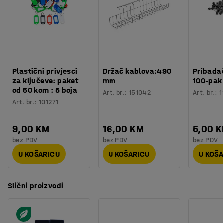
Izdržljivost
:
40000
Md
Boja postolja
:
Bijela
Broj za boju postolja
:
RAL 9016
Materijal postolja
:
Aluminij
Nosivost
:
136
kg
Težina
:
11,9
kg
Plastični privjesci
Držač kablova:490
Pribadač
Montaža
:
Dolazi nesastavljeno
za ključeve: paket
mm
100-pak
od 50 kom : 5 boja
Art. br.
:
151042
Art. br.
:
1
Art. br.
:
101271
9,00 KM
16,00 KM
5,00 
bez PDV
bez PDV
bez PDV
U KOŠARICU
U KOŠARICU
U KOŠ
Slični proizvodi