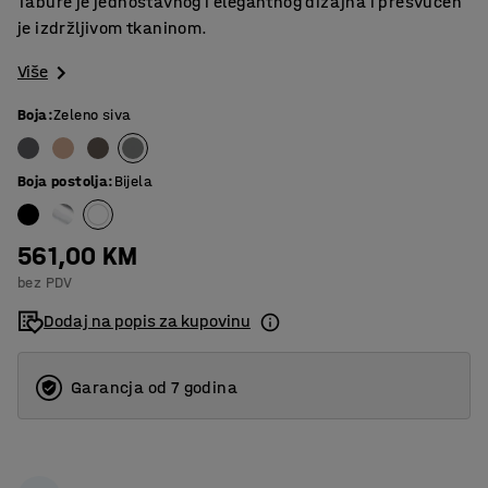
Tabure je jednostavnog i elegantnog dizajna i presvučen
je izdržljivom tkaninom.
Više
Boja
:
Zeleno siva
Boja postolja
:
Bijela
561,00 KM
bez PDV
Dodaj na popis za kupovinu
Garancja od 7 godina