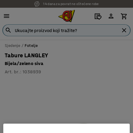
14 dana za povrat ne oštećene robe
7 godina garancije
Sjedenje
Fotelje
Tabure LANGLEY
Bijela/zeleno siva
Art. br.
:
1038939