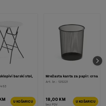
sklopivi barski stol,
Mrežasta kanta za papir: crna
Art. br.
:
125221
6453
 KM
18,00 KM
U KOŠARICU
U KOŠARICU
bez PDV