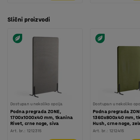
Slični proizvodi
Dostupan u nekoliko opcija
Dostupan u nekoliko opc
Podna pregrada ZONE,
Podna pregrada ZON
1700x1000x40 mm, tkanina
1360x800x40 mm, t
Rivet, crne noge, siva
Hush, crne noge, ze
Art. br.
:
1212315
Art. br.
:
1212415