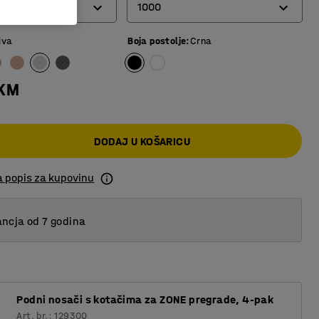
1000
iva
Boja postolje
:
Crna
800
1000
 KM
DODAJ U KOŠARICU
a popis za kupovinu
ncja od 7 godina
Podni nosači s kotačima za ZONE pregrade, 4-pak
Art. br.: 129300