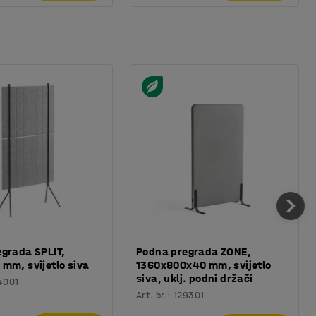
grada SPLIT,
Podna pregrada ZONE,
mm, svijetlo siva
1360x800x40 mm, svijetlo
siva, uklj. podni držači
4001
Art. br.
:
129301