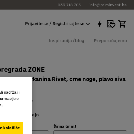
033 718 705
info@priminvest.ba
Prijavite se / Registrirajte se
Inspiracija/blog
Preporučujemo
pregrada ZONE
0x40 mm, tkanina Rivet, crne noge, plavo siva
12114
li sadržaj i
formacije o
o upijanje buke
a,
s postoljem
n i moderan dizajn
Širina (mm)
ve kolačiće