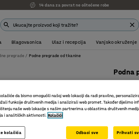
14 dana za povrat ne oštećene robe
a
Blagovaonica
Ulaz i recepcija
Vanjsko okruženje
dne pregrade
Podne pregrade od tkanine
Podna 
1360x100
Art. br.
:
12
olačiće da bismo omogućili našoj web lokaciji da radi pravilno, personalizira
žali funkcije društvenih medija i analizirali web promet. Također dijelimo in
Učinkovit
štenju naše web lokacije s našim partnerima u oblastima društvenih medij
Komplet 
 i analitičkih aktivnosti.
Kolačići
Eleganta
Visina (mm)
e kolačića
Odbaci sve
Prihvati s