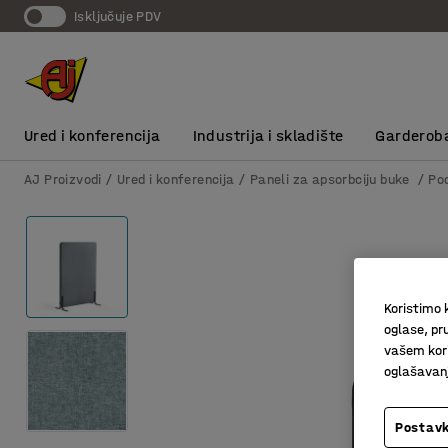
Isključuje PDV
Ured i konferencija
Industrija i skladište
Garderob
AJ Proizvodi
Ured i konferencija
Paneli za apsorbciju buke
Po
Koristimo k
oglase, pru
vašem kori
oglašavanja
Postavk