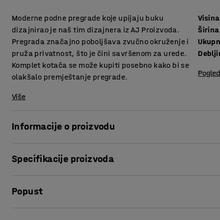
Moderne podne pregrade koje upijaju buku
Visina
dizajnirao je naš tim dizajnera iz AJ Proizvoda.
Širina
Pregrada značajno poboljšava zvučno okruženje i
Ukupn
pruža privatnost, što je čini savršenom za urede.
Deblj
Komplet kotača se može kupiti posebno kako bi se
Pogled
olakšalo premještanje pregrade.
Više
Informacije o proizvodu
Elegantne pregrade pružaju vrlo dobro upijanje buke u pr
Specifikacije proizvoda
odlične za stvaranje privatnih, tiših radnih mjesta u otvo
pokretu. Pregrade se mogu koristiti za pregrađivanje prost
Visina
:
1360
mm
bi se odvojio radni prostor. Možete spojiti dvije pregrade
Popust
Širina
:
1000
mm
posebno.
Ukupna visina
:
1405
mm
Debljina
:
46
mm
Ispis stranice
Komplet kotača se može kupiti posebno kako bi se olakšalo