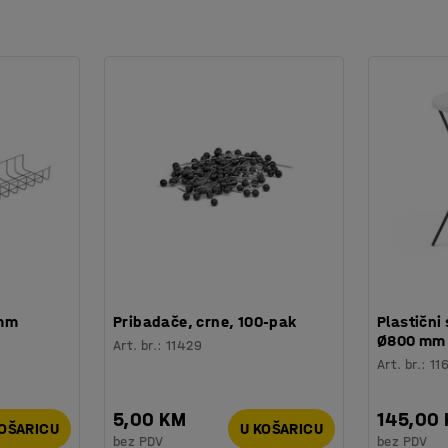
znači da se dvije verzije mogu postaviti jedna
oje upija buku i prekrivene su izdržljivom
Tex.
 mm
Pribadače, crne, 100-pak
Plastični 
Ø800 mm
Art. br.
:
11429
Art. br.
:
11
5,00 KM
145,00
KOŠARICU
U KOŠARICU
bez PDV
bez PDV