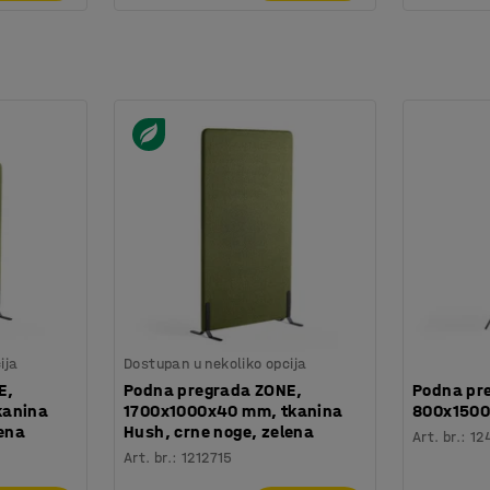
ija
Dostupan u nekoliko opcija
E,
Podna pregrada ZONE,
Podna pre
kanina
1700x1000x40 mm, tkanina
800x1500 
lena
Hush, crne noge, zelena
Art. br.
:
12
Art. br.
:
1212715