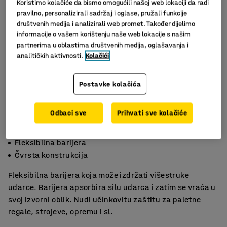
Koristimo kolačiće da bismo omogućili našoj web lokaciji da radi
pravilno, personalizirali sadržaj i oglase, pružali funkcije
društvenih medija i analizirali web promet. Također dijelimo
informacije o vašem korištenju naše web lokacije s našim
partnerima u oblastima društvenih medija, oglašavanja i
analitičkih aktivnosti.
Kolačići
Postavke kolačića
Odbaci sve
Prihvati sve kolačiće
Zaštita od udara
Fleksibilna barijera
Čvrsta konstrukcija
Fleksibilna barijera koja može izdržati višestruke
udarce. Barijera apsorbira silu udarca i zatim se vraća u
svoj izvorni oblik. Nudi učinkovitu zaštitu za paletne
regale, strojeve, opremu i sl.