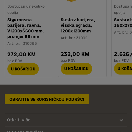
Dostupan u nekoliko
Dostupan 
opcija
opcija
Sigurnosna
Sustav barijera,
Sustav b
barijera, ravna,
visoka ograda,
350x27
V1200xŠ600 mm,
1200x1200mm
Art. br.
:
3
promjer 89 mm
Art. br.
:
31092
Art. br.
:
310395
232,00 KM
2.626
272,00 KM
bez PDV
bez PDV
bez PDV
U KOŠARICU
U KOŠ
U KOŠARICU
OBRATITE SE KORISNIČKOJ PODRŠCI
Otkriti više