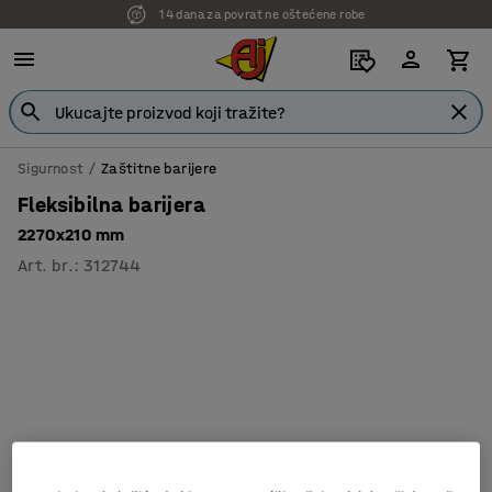
14 dana za povrat ne oštećene robe
Sigurnost
Zaštitne barijere
Fleksibilna barijera
2270x210 mm
Art. br.
:
312744