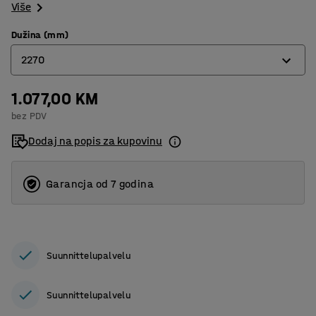
Više
Dužina (mm)
2270
1.077,00 KM
770
bez PDV
1270
Dodaj na popis za kupovinu
1770
2270
Garancja od 7 godina
Suunnittelupalvelu
Suunnittelupalvelu