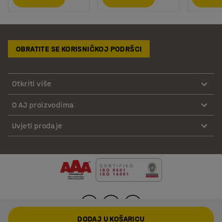
OBRATITE SE KORISNIČKOJ PODRŠCI
Otkriti više
O AJ proizvodima
Uvjeti prodaje
DODAJ U KOŠARICU