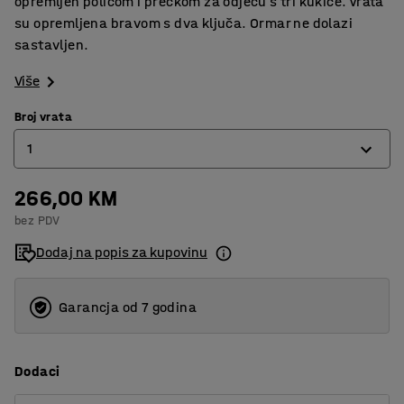
opremljen policom i prečkom za odjeću s tri kukice. Vrata
su opremljena bravom s dva ključa. Ormar ne dolazi
sastavljen.
Više
Broj vrata
1
266,00 KM
1
bez PDV
2
Dodaj na popis za kupovinu
3
4
Garancja od 7 godina
Dodaci