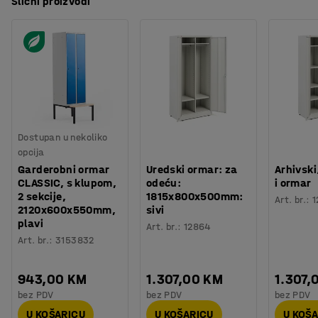
Slični proizvodi
Dostupan u nekoliko
opcija
Garderobni ormar
Uredski ormar: za
Arhivsk
CLASSIC, s klupom,
odeću:
i ormar
2 sekcije,
1815x800x500mm:
Art. br.
:
1
2120x600x550mm,
sivi
plavi
Art. br.
:
12864
Art. br.
:
3153832
943,00 KM
1.307,00 KM
1.307,
bez PDV
bez PDV
bez PDV
U KOŠARICU
U KOŠARICU
U KOŠ