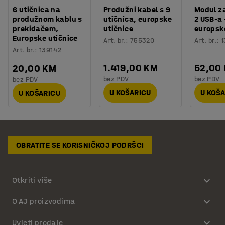
6 utičnica na
Produžni kabel s 9
Modul z
produžnom kablu s
utičnica, europske
2 USB-a 
prekidačem,
utičnice
europske
Europske utičnice
Art. br.
:
755320
Art. br.
:
1
Art. br.
:
139142
1.419,00 KM
52,00
20,00 KM
bez PDV
bez PDV
bez PDV
U KOŠARICU
U KOŠ
U KOŠARICU
OBRATITE SE KORISNIČKOJ PODRŠCI
Otkriti više
O AJ proizvodima
Uvjeti prodaje