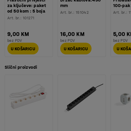
za ključeve: paket
mm
100-pak
od 50 kom : 5 boja
Art. br.
:
151042
Art. br.
:
1
Art. br.
:
101271
9,00 KM
16,00 KM
5,00 
bez PDV
bez PDV
bez PDV
U KOŠARICU
U KOŠARICU
U KOŠ
Slični proizvodi