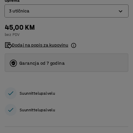
Oprema
3 utičnica
45,00 KM
3 utičnica
bez PDV
6 utičnica
Dodaj na popis za kupovinu
Garancja od 7 godina
Suunnittelupalvelu
Suunnittelupalvelu