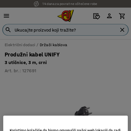
14 dana za povrat ne oštećene robe
Električni dodaci
Držači kablova
Produžni kabel UNIFY
3 utičnice, 3 m, crni
Art. br.
:
127691
Koristimo kolačiće da bismo omogućili našoj web lokaciji da radi