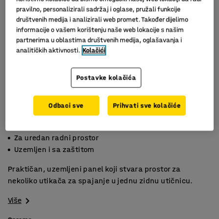
pravilno, personalizirali sadržaj i oglase, pružali funkcije
društvenih medija i analizirali web promet. Također dijelimo
informacije o vašem korištenju naše web lokacije s našim
partnerima u oblastima društvenih medija, oglašavanja i
analitičkih aktivnosti.
Kolačići
Postavke kolačića
Odbaci sve
Prihvati sve kolačiće
Slični proizvodi
3m dužine kabla
Za uredan radni prostor
Uzemljen i sa zaštitom
Praktičan, uzemljeni panel koji stvara prostor za
nekoliko utikača za spajanje u jednu zidnu utičnicu.
Više