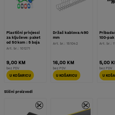
Plastični privjesci
Držač kablova:490
Pribadač
za ključeve: paket
mm
100-pak
od 50 kom : 5 boja
Art. br.
:
151042
Art. br.
:
1
Art. br.
:
101271
9,00 KM
16,00 KM
5,00 
bez PDV
bez PDV
bez PDV
U KOŠARICU
U KOŠARICU
U KOŠ
Slični proizvodi