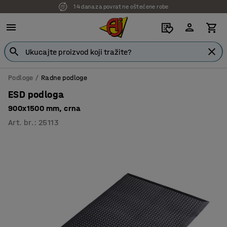
14 dana za povrat ne oštećene robe
Podloge
Radne podloge
ESD podloga
900x1500 mm, crna
Art. br.
:
25113