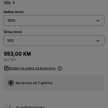
Više
Dužina (mm)
1500
Širina (mm)
900
900
1500
553,00 KM
600
bez PDV
900
Dodaj na popis za kupovinu
Garancja od 7 godina
Suunnittelupalvelu