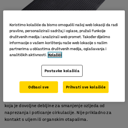
Koristimo kolačiće da bismo omogućili našoj web lokaciji da radi
pravilno, personalizirali sadržaj i oglase, pružali funkcije
društvenih medija i analizirali web promet. Također dijelimo
informacije o vašem korištenju naše web lokacije s našim
partnerima u oblastima društvenih medija, oglašavanja i
analitičkih aktivnosti.
Kolačići
Postavke kolačića
Izvrsno za ESD radna okruženja
Uzorak mjehurića pruža maksimalno rasterećenje
Raspršuje statički elektricitet
Odbaci sve
Prihvati sve kolačiće
Antistatička podloga s površinom s uzorkom mjehurića
koja je dovoljne debljine za smanjenje ozljeda od
naprezanja i poticanje cirkulacije. Nije prikladno za
kontakt s uljem ili organskim otapalima.