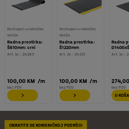
Dostupan u nekoliko
Dostupan u nekoliko
opcija
opcija
Radna prostirka:
Radna prostirka:
Radna p
Š610mm: crni
Š1220mm
D1400x
Art. br.
:
24263
Art. br.
:
24213
Art. br.
:
100,00 KM
/
m
100,00 KM
/
m
274,0
bez PDV
bez PDV
bez PDV
U KOŠ
OBRATITE SE KORISNIČKOJ PODRŠCI