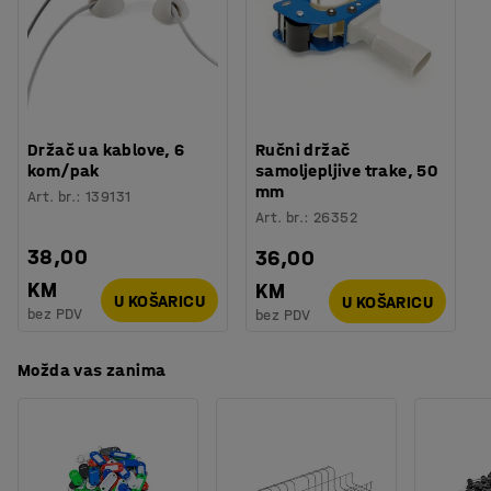
Gornja strana s uzorkom mjehurića pruža maksimalnu
udobnost. Podloga ima spuštene rubove sa sve četiri
strane. Tako se smanjuje rizik od spoticanja i olakšava
se guranje kolica preko podloge. Prirodna guma nije
otporna na ulja i organska otapala.
Držač ua kablove, 6
Ručni držač
kom/pak
samoljepljive trake, 50
mm
Art. br.
:
139131
Art. br.
:
26352
38,00
36,00
KM
KM
U KOŠARICU
U KOŠARICU
bez PDV
bez PDV
Možda vas zanima