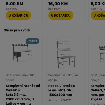
9,00 KM
16,00 KM
5,00 
bez PDV
bez PDV
bez PDV
U KOŠARICU
U KOŠARICU
U KOŠ
Slični proizvodi
Paket
Dostupan u nekoliko
Dostupan u nekoliko
Dostupan 
opcija
opcija
opcija
Kompletni radni stol
Podesivi stol po
Kompletn
CARGO s
visini MOTION,
CARGO, 
kotačićima,
1500x800 mm
mm, gorn
2000x750 mm, 3
2 vješal
Art. br.
:
2741211
ladice + gornja
Art. br.
:
2