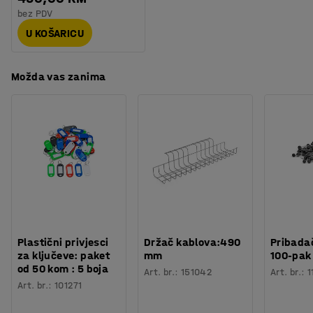
opterećenju.
bez PDV
U KOŠARICU
Nemojte zaboraviti dodati radnu prostirku kako bi
spriječili ozljede i nepotrebno naprezanje prilikom
stajanja na poslu!
Možda vas zanima
Plastični privjesci
Držač kablova:490
Pribadač
za ključeve: paket
mm
100-pak
od 50 kom : 5 boja
Art. br.
:
151042
Art. br.
:
1
Art. br.
:
101271