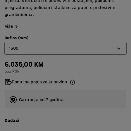
mjesto. Stol dolazi s podesivim postoljem, policom s
pregradama, policom i stalkom za papir s podesivim
graničnicima.
Više
Dužina (mm)
1500
6.035,00 KM
1500
bez PDV
2000
Dodaj na popis za kupovinu
Garancja od 7 godina
Dodaci