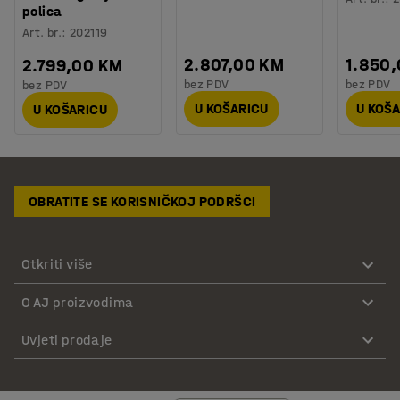
polica
Art. br.
:
202119
2.807,00 KM
1.850
2.799,00 KM
bez PDV
bez PDV
bez PDV
U KOŠARICU
U KOŠ
U KOŠARICU
OBRATITE SE KORISNIČKOJ PODRŠCI
Otkriti više
O AJ proizvodima
Uvjeti prodaje