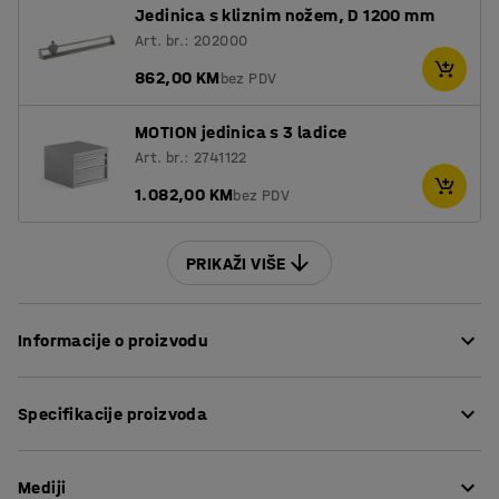
Jedinica s kliznim nožem, D 1200 mm
Art. br.: 202000
862,00 KM
bez PDV
MOTION jedinica s 3 ladice
Art. br.: 2741122
1.082,00 KM
bez PDV
PRIKAŽI VIŠE
Informacije o proizvodu
Stvorite ergonomsko radno mjesto s električno
Specifikacije proizvoda
podesivom stolom za pakiranje!
Dužina
:
1500
mm
Stol za pakiranje je opremljen električnim motorom koji
Mediji
Širina
:
800
mm
omogućava podešavanje radne visine jednim pritiskom