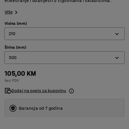
etiketiranje i obavijesti u trgovinama i skladištima.
Više
Visina (mm)
210
Širina (mm)
210
300
300
105,00 KM
210
bez PDV
300
Dodaj na popis za kupovinu
Garancja od 7 godina