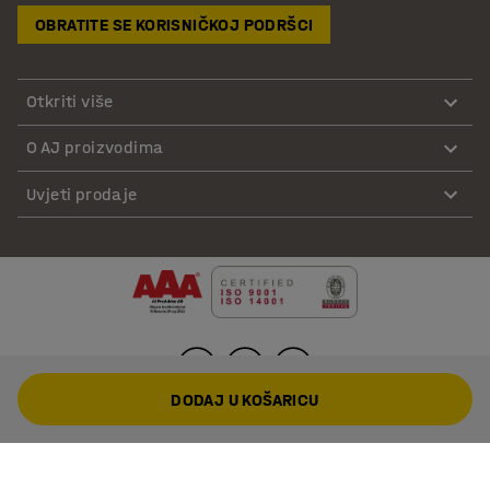
OBRATITE SE KORISNIČKOJ PODRŠCI
Otkriti više
O AJ proizvodima
Uvjeti prodaje
DODAJ U KOŠARICU