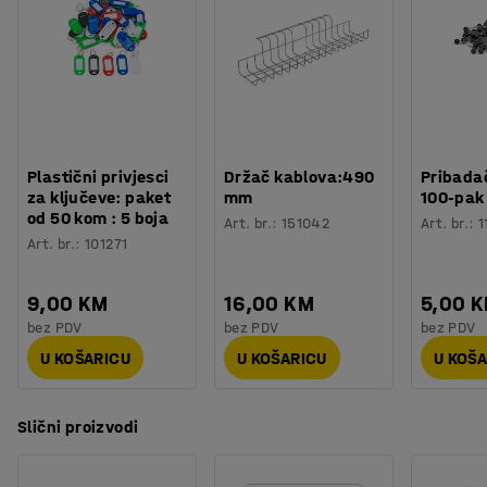
Plastični privjesci
Držač kablova:490
Pribadač
za ključeve: paket
mm
100-pak
od 50 kom : 5 boja
Art. br.
:
151042
Art. br.
:
1
Art. br.
:
101271
9,00 KM
16,00 KM
5,00 
bez PDV
bez PDV
bez PDV
U KOŠARICU
U KOŠARICU
U KOŠ
Slični proizvodi