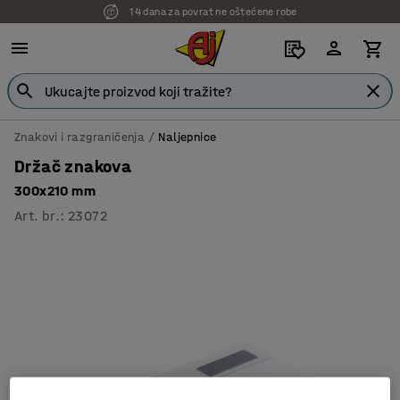
14 dana za povrat ne oštećene robe
Znakovi i razgraničenja
Naljepnice
Držač znakova
300x210 mm
Art. br.
:
23072