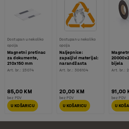
Dostupan u nekoliko
Dostupan u nekoliko
opcija
opcija
Magnetni pretinac
Naljepnice:
Magnetn
za dokumente,
zapaljivi materijal:
20000x
210x150 mm
narandžasta
bijela
Art. br.
:
23074
Art. br.
:
306104
Art. br.
:
2
85,00 KM
20,00 KM
91,00
bez PDV
bez PDV
bez PDV
U KOŠARICU
U KOŠARICU
U KOŠ