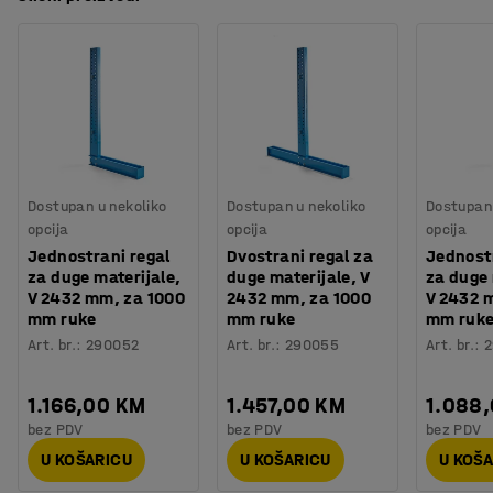
Dostupan u nekoliko
Dostupan u nekoliko
Dostupan 
opcija
opcija
opcija
Jednostrani regal
Dvostrani regal za
Jednostr
za duge materijale,
duge materijale, V
za duge 
V 2432 mm, za 1000
2432 mm, za 1000
V 2432 
mm ruke
mm ruke
mm ruk
Art. br.
:
290052
Art. br.
:
290055
Art. br.
:
2
1.166,00 KM
1.457,00 KM
1.088
bez PDV
bez PDV
bez PDV
U KOŠARICU
U KOŠARICU
U KOŠ