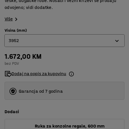
teške, dugačke robe. Nosači i vezni križevi se prodaju
odvojeno; vidi dodatke.
Više
Visina (mm)
3952
1.672,00 KM
2432
bez PDV
2964
Dodaj na popis za kupovinu
3952
Garancja od 7 godina
Dodaci
Ruka za konzolne regale, 600 mm