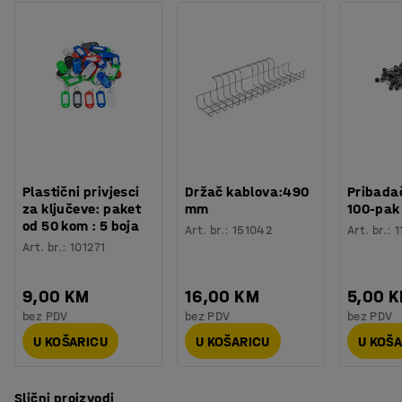
Preuzmite upute za montažu
Nosivost
:
6000
kg
Stup je izrađen u potpunosti od metala. Obojan je
Težina
:
82,01
kg
praškastom tehnikom za veću otpornost na trošenje.
Montaža
:
Dolazi nesastavljeno
Stup je podržan dugom nogom za dodatnu stabilnost.
Perforacije duž stupa omogućuju postavljanje nosača na
bilo kojoj visini. Nosači su podesivi svakih 100 mm.
Perforacije su dizajnirane za vezne križeve između dva
stupa. Maksimalna nosivost vrijedi samo kod
ravnomjerno raspoređenog tereta.
Plastični privjesci
Držač kablova:490
Pribadač
za ključeve: paket
mm
100-pak
od 50 kom : 5 boja
Art. br.
:
151042
Art. br.
:
1
Art. br.
:
101271
9,00 KM
16,00 KM
5,00 
bez PDV
bez PDV
bez PDV
U KOŠARICU
U KOŠARICU
U KOŠ
Slični proizvodi