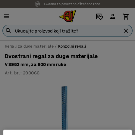
14 dana za povrat ne oštećene robe
Regali za duge materijale
Konzolni regali
Dvostrani regal za duge materijale
V 3952 mm, za 600 mm ruke
Art. br.
:
290066