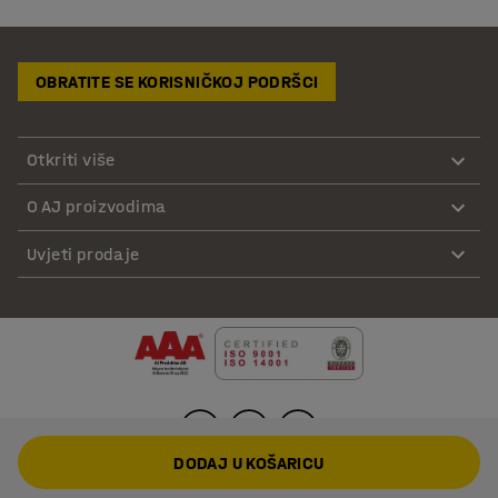
OBRATITE SE KORISNIČKOJ PODRŠCI
Otkriti više
O AJ proizvodima
Uvjeti prodaje
DODAJ U KOŠARICU