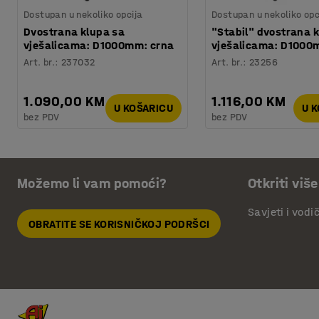
Dostupan u nekoliko opcija
Dostupan u nekoliko opc
Dvostrana klupa sa
"Stabil" dvostrana k
vješalicama: D1000mm: crna
vješalicama: D100
Art. br.
:
237032
Art. br.
:
23256
1.090,00 KM
1.116,00 KM
U KOŠARICU
U 
bez PDV
bez PDV
Možemo li vam pomoći?
Otkriti više
Savjeti i vodi
OBRATITE SE KORISNIČKOJ PODRŠCI