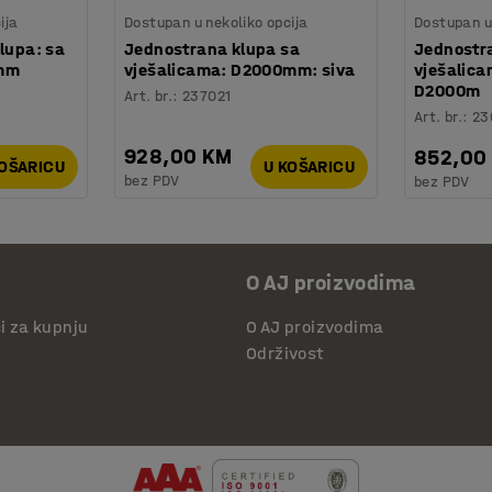
ija
Dostupan u nekoliko opcija
Dostupan u 
lupa: sa
Jednostrana klupa sa
Jednostr
0mm
vješalicama: D2000mm: siva
vješalica
D2000m
Art. br.
:
237021
Art. br.
:
23
928,00 KM
852,00
KOŠARICU
U KOŠARICU
bez PDV
bez PDV
O AJ proizvodima
či za kupnju
O AJ proizvodima
Održivost