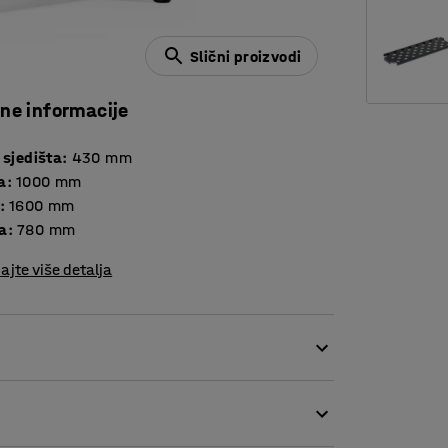
Slični proizvodi
čne informacije
 sjedišta
:
430
mm
a
:
1000
mm
:
1600
mm
a
:
780
mm
ajte više detalja
 itd. Dvostrana klupa koja štedi prostor
dopunu za ormariće, postavite jednu ili više
, klupa je čvrsta i stabilna kako bi izdržala