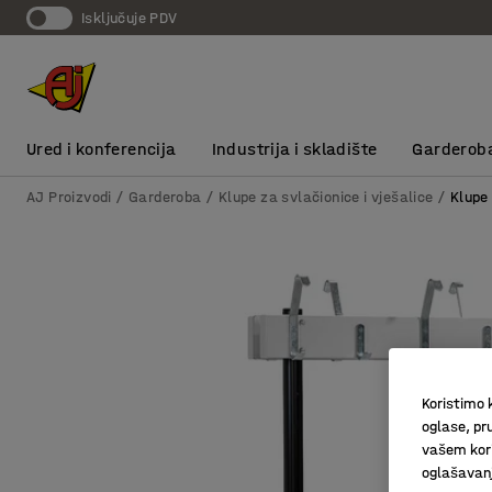
Isključuje PDV
Ured i konferencija
Industrija i skladište
Garderob
AJ Proizvodi
Garderoba
Klupe za svlačionice i vješalice
Klupe
Koristimo k
oglase, pru
vašem kori
oglašavanja