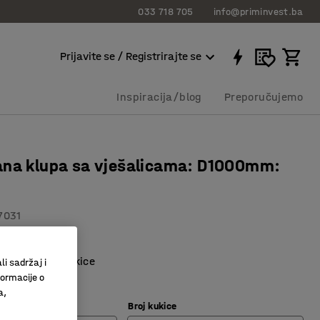
033 718 705
info@priminvest.ba
Prijavite se / Registrirajte se
Inspiracija/blog
Preporučujemo
ana klupa sa vješalicama: D1000mm:
7031
aminat, sivi
lvanizirane kukice
li sadržaj i
formacije o
zdržljiva
a,
Broj kukice