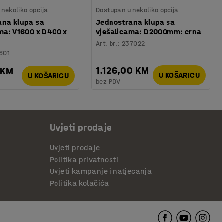
nekoliko opcija
Dostupan u nekoliko opcija
ana klupa sa
Jednostrana klupa sa
ma: V1600 x D400 x
vješalicama: D2000mm: crna
Art. br.
:
237022
601
1.126,00 KM
 KM
U KOŠARICU
U KOŠARICU
bez PDV
Uvjeti prodaje
Uvjeti prodaje
Politika privatnosti
Uvjeti kampanje i natjecanja
Politika kolačića