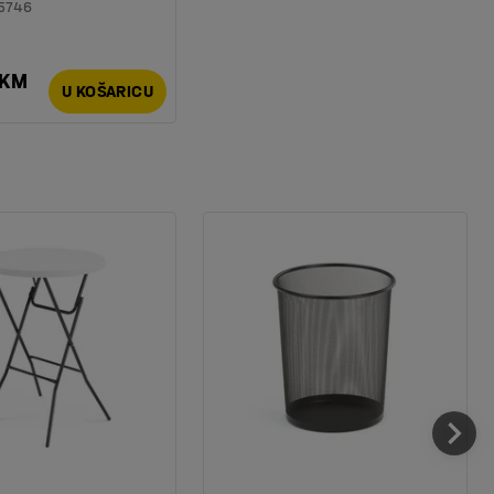
5746
 KM
U KOŠARICU