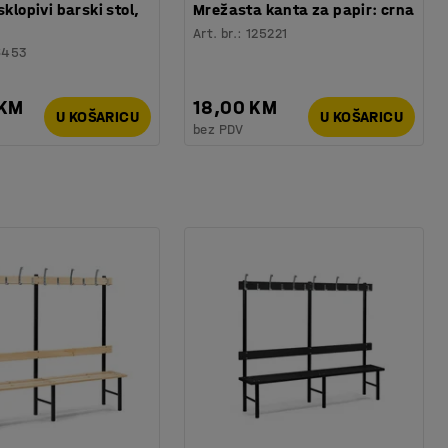
sklopivi barski stol,
Mrežasta kanta za papir: crna
Art. br.
:
125221
6453
 KM
18,00 KM
U KOŠARICU
U KOŠARICU
bez PDV