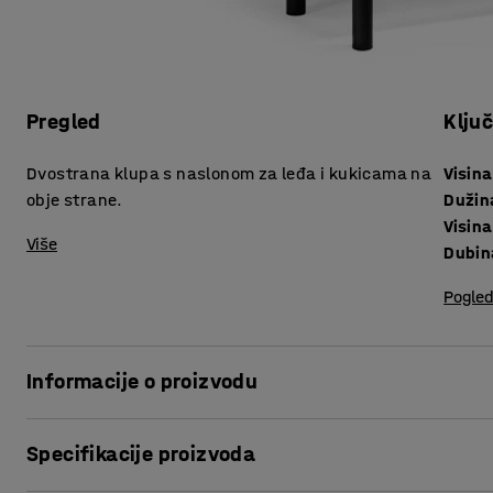
Pregled
Klju
Dvostrana klupa s naslonom za leđa i kukicama na
Visina
obje strane.
Dužin
Visina
Više
Dubin
Pogled
Informacije o proizvodu
Čvrsta i robusna klupa za sobe za presvlačenje, garderobe
Specifikacije proizvoda
idealna za postavljanje u sredinu sobe. Koristite je kao na
klupa u niz - mogućnosti su različite. Dizajn je jednostavan