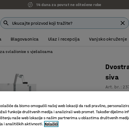
14 dana za povrat ne oštećene robe
a
Blagovaonica
Ulaz i recepcija
Vanjsko okruženje
 za svlačionice s vješalicama
Dvostr
siva
Art. br.
:
23
Prešani l
Elektroga
olačiće da bismo omogućili našoj web lokaciji da radi pravilno, personalizira
žali funkcije društvenih medija i analizirali web promet. Također dijelimo in
Čvrsta i i
štenju naše web lokacije s našim partnerima u oblastima društvenih medij
Dužina (mm)
 i analitičkih aktivnosti.
Kolačići