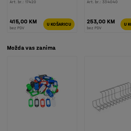
Art. br.
:
17420
Art. br.
:
334040
415,00 KM
253,00 KM
U KOŠARICU
U 
bez PDV
bez PDV
Možda vas zanima