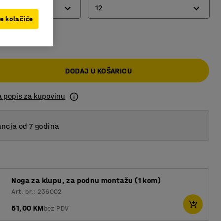
12
ve kolačiće
00 KM
12
16
DODAJ U KOŠARICU
24
a popis za kupovinu
ncja od 7 godina
Noga za klupu, za podnu montažu (1 kom)
Art. br.: 236002
51,00 KM
bez PDV