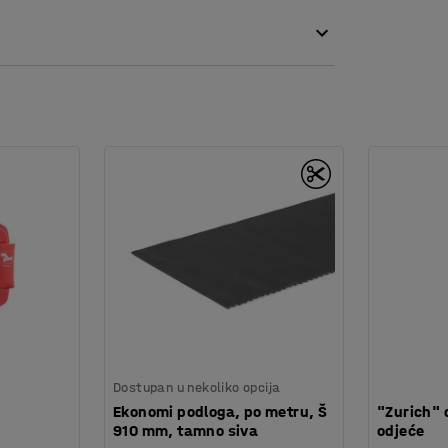
og čelika s izdržljivom, praškasto obojanom
abilnost. Sjedište, naslon i nosači za kukice
Kukice su elektrogalvanizirane i nude puno
2018
Dostupan u nekoliko opcija
Ekonomi podloga, po metru, Š
"Zurich" 
910 mm, tamno siva
odjeće