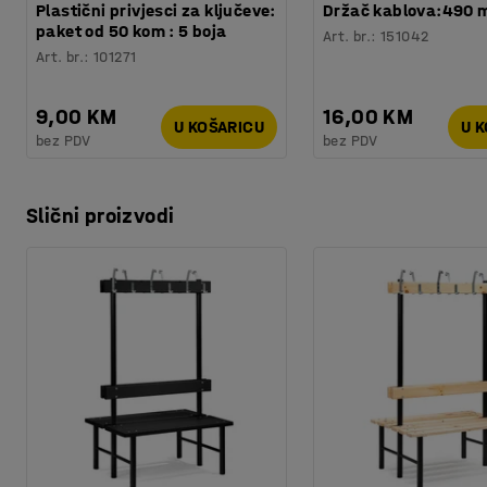
Plastični privjesci za ključeve:
Držač kablova:490
paket od 50 kom : 5 boja
Art. br.
:
151042
Art. br.
:
101271
9,00 KM
16,00 KM
U KOŠARICU
U 
bez PDV
bez PDV
Slični proizvodi