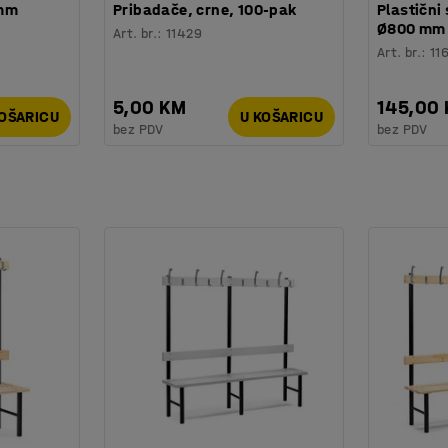
 mm
Pribadače, crne, 100-pak
Plastični 
Ø800 mm
Art. br.
:
11429
Art. br.
:
11
5,00 KM
145,00
KOŠARICU
U KOŠARICU
bez PDV
bez PDV