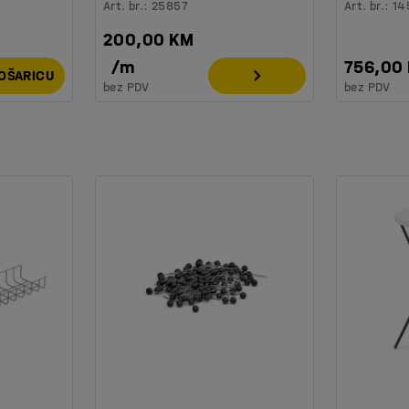
Art. br.
:
25857
Art. br.
:
14
200,00 KM
/
m
756,00
KOŠARICU
bez PDV
bez PDV