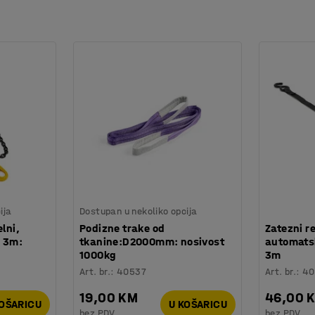
ija
Dostupan u nekoliko opcija
lni,
Podizne trake od
Zatezni r
a 3m:
tkanine:D2000mm: nosivost
automats
1000kg
3m
Art. br.
:
40537
Art. br.
:
40
19,00 KM
46,00 
KOŠARICU
U KOŠARICU
bez PDV
bez PDV