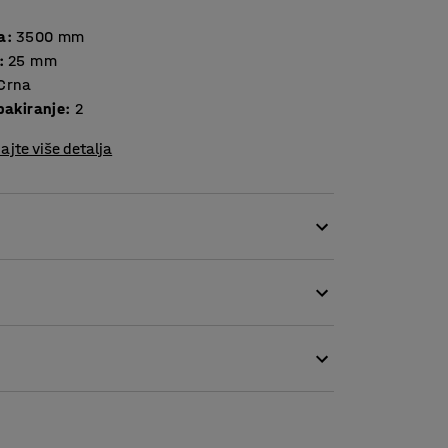
a
:
3500
mm
:
25
mm
Crna
pakiranje
:
2
ajte više detalja
ma, policama, paletama, itd. Remeni za vezanje