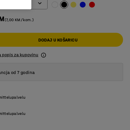
KM
(7,00 KM/kom.)
DODAJ U KOŠARICU
a popis za kupovinu
ncja od 7 godina
nittelupalvelu
nittelupalvelu