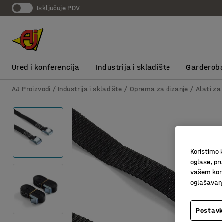
Isključuje PDV
Ured i konferencija
Industrija i skladište
Garderob
AJ Proizvodi
Industrija i skladište
Oprema za dizanje
Alati za
Koristimo k
oglase, pru
vašem kori
oglašavanja
Postavk