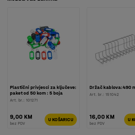
Preuzmite upute za održavanjen
Potreban broj osoba
:
1
Procjena vremena
:
5
Min
Težina
:
0,12
kg
Plastični privjesci za ključeve:
Držač kablova:490
paket od 50 kom : 5 boja
Art. br.
:
151042
Art. br.
:
101271
9,00 KM
16,00 KM
U KOŠARICU
U 
bez PDV
bez PDV