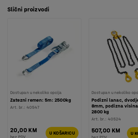
Slični proizvodi
Dostupan u nekoliko opcija
Dostupan u nekoliko opc
Zatezni remen: 5m: 2500kg
Podizni lanac, dvodje
8mm, podizna visin
Art. br.
:
40547
2800 kg
Art. br.
:
40524
20,00 KM
507,00 KM
U KOŠARICU
U 
bez PDV
bez PDV