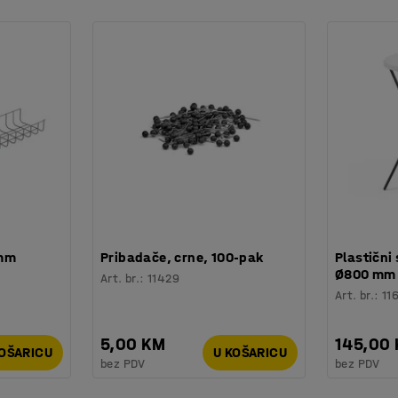
 mm
Pribadače, crne, 100-pak
Plastični 
Ø800 mm
Art. br.
:
11429
Art. br.
:
11
5,00 KM
145,00
KOŠARICU
U KOŠARICU
bez PDV
bez PDV