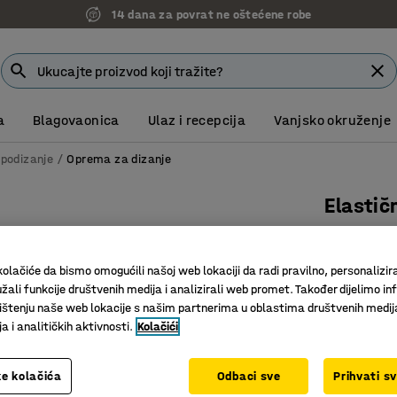
14 dana za povrat ne oštećene robe
a
Blagovaonica
Ulaz i recepcija
Vanjsko okruženje
 podizanje
Oprema za dizanje
Elastič
3500 mm
Art. br.
:
40
olačiće da bismo omogućili našoj web lokaciji da radi pravilno, personalizira
žali funkcije društvenih medija i analizirali web promet. Također dijelimo in
500 kg č
štenju naše web lokacije s našim partnerima u oblastima društvenih medij
Brzo veza
 i analitičkih aktivnosti.
Kolačići
Čvrsta k
Dužina (mm)
e kolačića
Odbaci sve
Prihvati s