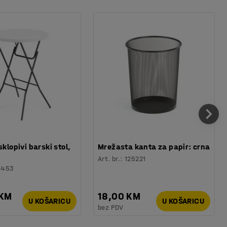
sklopivi barski stol,
Mrežasta kanta za papir: crna
Art. br.
:
125221
6453
 KM
18,00 KM
U KOŠARICU
U KOŠARICU
bez PDV