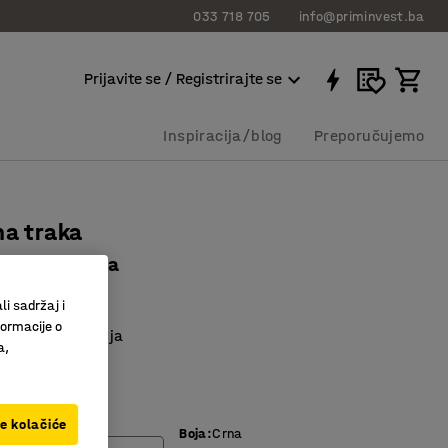
033 718 705
info@priminvest.ba
Prijavite se / Registrirajte se
Inspiracija/blog
Preporučujemo
na traka
, narančasta
875
li sadržaj i
formacije o
vrstoće natezanja
a,
nje robe
opča
ve kolačiće
Boja
:
Crna