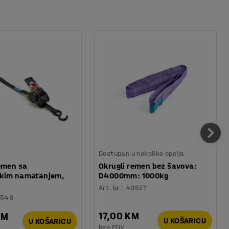
Dostupan u nekoliko opcija
emen sa
Okrugli remen bez šavova:
kim namatanjem,
D4000mm: 1000kg
Art. br.
:
40527
548
17,00 KM
KM
U KOŠARICU
U KOŠARICU
bez PDV