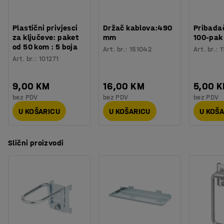
Plastični privjesci
Držač kablova:490
Pribadač
za ključeve: paket
mm
100-pak
od 50 kom : 5 boja
Art. br.
:
151042
Art. br.
:
1
Art. br.
:
101271
9,00 KM
16,00 KM
5,00 
bez PDV
bez PDV
bez PDV
U KOŠARICU
U KOŠARICU
U KOŠ
Slični proizvodi