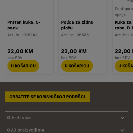
Dostupan 
opcija
Prsten kuka, 5-
Polica za zidnu
Kuka za
pack
ploču
robe, D
Art. br.
:
265242
Art. br.
:
265361
Art. br.
:
22,00 KM
22,00 KM
22,00
bez PDV
bez PDV
bez PDV
U KOŠARICU
U KOŠARICU
U KOŠ
OBRATITE SE KORISNIČKOJ PODRŠCI
Otkriti više
O AJ proizvodima