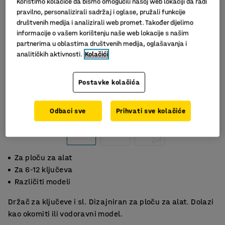
Koristimo kolačiće da bismo omogućili našoj web lokaciji da radi
pravilno, personalizirali sadržaj i oglase, pružali funkcije
društvenih medija i analizirali web promet. Također dijelimo
informacije o vašem korištenju naše web lokacije s našim
partnerima u oblastima društvenih medija, oglašavanja i
analitičkih aktivnosti.
Kolačići
Postavke kolačića
Odbaci sve
Prihvati sve kolačiće
Za ploču za alat
Za 6-12 ključeva
Različiti modeli
Držač za ključeve i sl. Dizajniran za ploču za alat. Dolazi
kao okomiti ili vodoravni model.