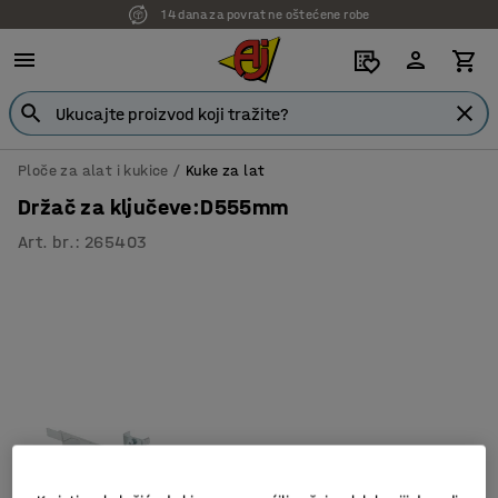
14 dana za povrat ne oštećene robe
Ploče za alat i kukice
Kuke za lat
Držač za ključeve:D555mm
Art. br.
:
265403