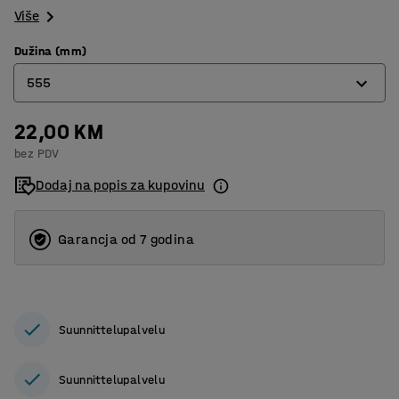
Više
Dužina (mm)
555
22,00 KM
200
bez PDV
555
Dodaj na popis za kupovinu
Garancja od 7 godina
Suunnittelupalvelu
Suunnittelupalvelu