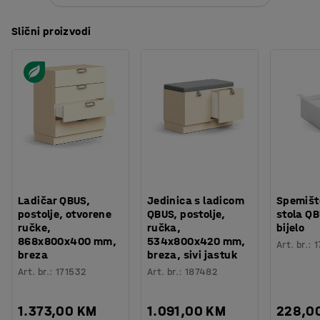
Slični proizvodi
Ladičar QBUS,
Jedinica s ladicom
Spemišt
postolje, otvorene
QBUS, postolje,
stola QB
ručke,
ručka,
bijelo
868x800x400 mm,
534x800x420 mm,
Art. br.
:
1
breza
breza, sivi jastuk
Art. br.
:
171532
Art. br.
:
187482
1.373,00 KM
1.091,00 KM
228,0