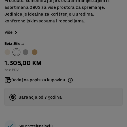
Products. Kombinirajte je s ostalim namještajem iz
asortimana QBUS za više prostora za spremanje.
Jedinica je idealna za korištenje u uredima,
konferencijskim sobama i recepcijama.
Više
Boja
:
Bijela
1.305,00 KM
bez PDV
Dodaj na popis za kupovinu
Garancja od 7 godina
Suunnittelupalvelu