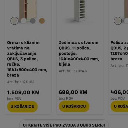
Ormar s kliznim
Jedinica s otvorom
Polica z
vratima na
QBUS, 11 polica,
QBUS, 2 
zaključavanje
postolje,
1257x4
QBUS, 3 police,
1641x400x400 mm,
breza
ručke,
bijela
Art. br.
:
1
1641x800x400 mm,
Art. br.
:
170243
breza
Art. br.
:
170182
688,00 KM
406,0
1.509,00 KM
bez PDV
bez PDV
bez PDV
U KOŠARICU
U KOŠ
U KOŠARICU
OTKRIJTE VIŠE PROIZVODA U QBUS SERIJI