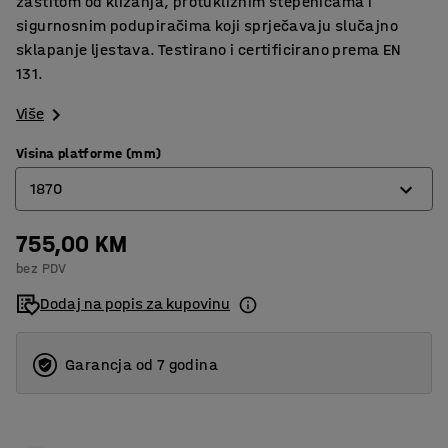
zaštitom od klizanja, protukliznim stepenicama i
sigurnosnim podupiračima koji sprječavaju slučajno
sklapanje ljestava. Testirano i certificirano prema EN
131.
Više
Visina platforme (mm)
1870
755,00 KM
700
bez PDV
940
Dodaj na popis za kupovinu
1410
1870
Garancja od 7 godina