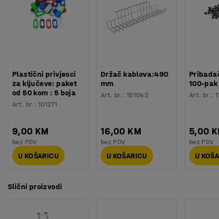
Dubina stopice
:
120
mm
Materijal
:
Aluminij
Broj stepenice
:
8
Proizvajalec
:
Ferral - José Luís & Ca. Lda.
Model
:
12300008
Težina
:
14,41
kg
Plastični privjesci
Držač kablova:490
Pribadač
Testirano
:
EN 131, RISE C901063
za ključeve: paket
mm
100-pak
od 50 kom : 5 boja
Art. br.
:
151042
Art. br.
:
1
Art. br.
:
101271
9,00 KM
16,00 KM
5,00 
bez PDV
bez PDV
bez PDV
U KOŠARICU
U KOŠARICU
U KOŠ
Slični proizvodi