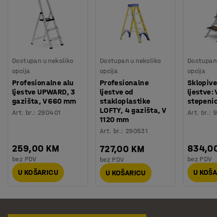
Dostupan u nekoliko
Dostupan u nekoliko
Dostupan 
opcija
opcija
opcija
Profesionalne alu
Profesionalne
Sklopiv
ljestve UPWARD, 3
ljestve od
ljestve:
gazišta, V 660 mm
stakloplastike
stepeni
LOFTY, 4 gazišta, V
Art. br.
:
290401
Art. br.
:
9
1120 mm
Art. br.
:
290531
259,00 KM
834,0
727,00 KM
bez PDV
bez PDV
bez PDV
U KOŠARICU
U KOŠ
U KOŠARICU