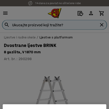
14 dana za povrat ne oštećene robe
7 godina garancije
Ljestve i radne skele
Ljestve s platformom
Dvostrane ljestve BRINK
8 gazišta, V 1870 mm
Art. br.
:
290298