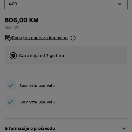
400
806,00 KM
400
bez PDV
600
Dodaj na popis za kupovinu
Garancja od 7 godina
Suunnittelupalvelu
Suunnittelupalvelu
Informacije o proizvodu