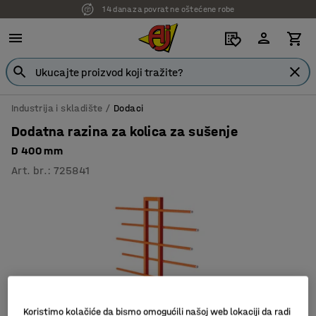
14 dana za povrat ne oštećene robe
Industrija i skladište
Dodaci
Dodatna razina za kolica za sušenje
D 400 mm
Art. br.
:
725841
Koristimo kolačiće da bismo omogućili našoj web lokaciji da radi