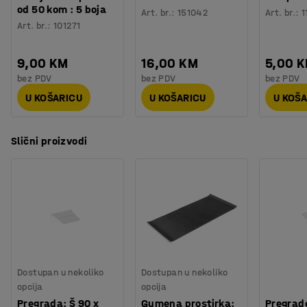
od 50 kom : 5 boja
Art. br.
:
151042
Art. br.
:
1
Art. br.
:
101271
9,00 KM
16,00 KM
5,00 
bez PDV
bez PDV
bez PDV
U KOŠARICU
U KOŠARICU
U KOŠ
Slični proizvodi
Dostupan u nekoliko
Dostupan u nekoliko
opcija
opcija
Pregrada: Š 90 x
Gumena prostirka:
Pregrad