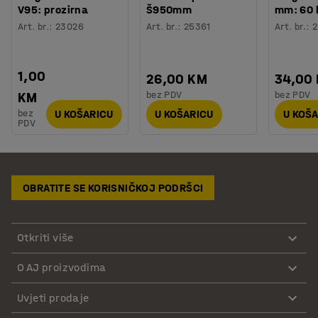
V95: prozirna
Š950mm
mm: 60
Art. br.
:
23026
Art. br.
:
25361
Art. br.
:
2
1,00
26,00 KM
34,00
bez PDV
bez PDV
KM
bez
U KOŠARICU
U KOŠARICU
U KOŠ
PDV
OBRATITE SE KORISNIČKOJ PODRŠCI
Otkriti više
O AJ proizvodima
Uvjeti prodaje