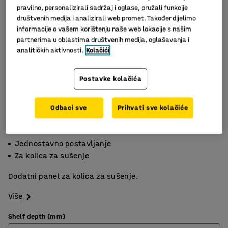
pravilno, personalizirali sadržaj i oglase, pružali funkcije
društvenih medija i analizirali web promet. Također dijelimo
informacije o vašem korištenju naše web lokacije s našim
partnerima u oblastima društvenih medija, oglašavanja i
analitičkih aktivnosti.
Kolačići
Postavke kolačića
Odbaci sve
Prihvati sve kolačiće
Za veću fleksibilnost
Jednostavno postavljanje
Za kolica za sušenje
Dodatni panel za kolica za sušenje.
Više
Shelf depth (mm)