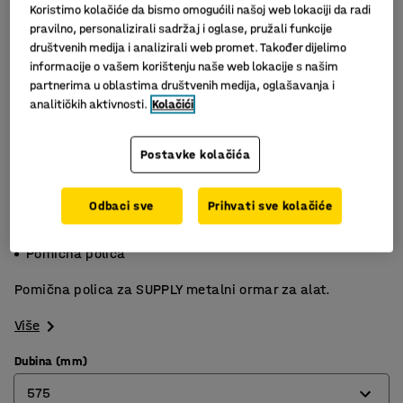
Koristimo kolačiće da bismo omogućili našoj web lokaciji da radi
pravilno, personalizirali sadržaj i oglase, pružali funkcije
društvenih medija i analizirali web promet. Također dijelimo
informacije o vašem korištenju naše web lokacije s našim
partnerima u oblastima društvenih medija, oglašavanja i
analitičkih aktivnosti.
Kolačići
Postavke kolačića
Slični proizvodi
Odbaci sve
Prihvati sve kolačiće
Obojani metal
70 kg nosivost
Pomična polica
Pomična polica za SUPPLY metalni ormar za alat.
Više
Dubina (mm)
575