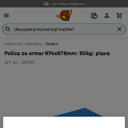
Isporuka po dogovoru
Industrija i skladište
Dodaci
Polica za ormar 974x575mm: 50kg: plava
Art. br.
:
20790