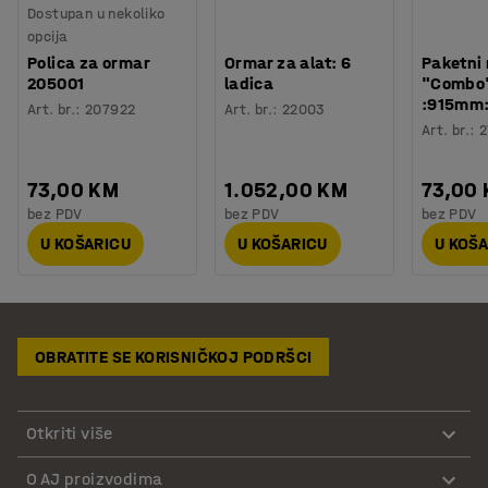
Dostupan u nekoliko
opcija
Polica za ormar
Ormar za alat: 6
Paketni 
205001
ladica
"Combo
:915mm
Art. br.
:
207922
Art. br.
:
22003
Art. br.
:
2
73,00 KM
1.052,00 KM
73,00
bez PDV
bez PDV
bez PDV
U KOŠARICU
U KOŠARICU
U KOŠ
OBRATITE SE KORISNIČKOJ PODRŠCI
Otkriti više
O AJ proizvodima