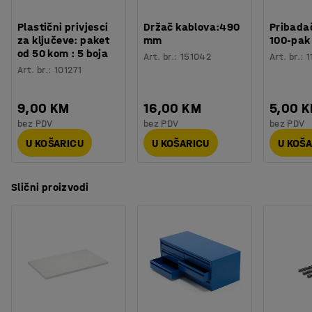
Plastični privjesci
Držač kablova:490
Pribadač
za ključeve: paket
mm
100-pak
od 50 kom : 5 boja
Art. br.
:
151042
Art. br.
:
1
Art. br.
:
101271
9,00 KM
16,00 KM
5,00 
bez PDV
bez PDV
bez PDV
U KOŠARICU
U KOŠARICU
U KOŠ
Slični proizvodi