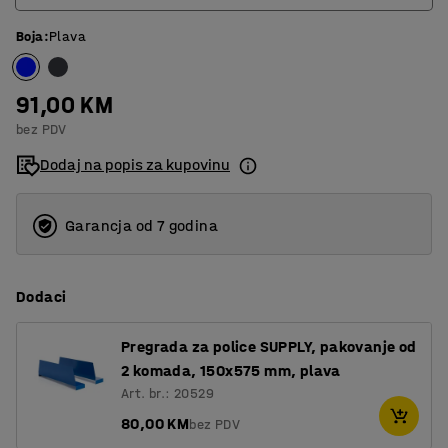
Boja
:
Plava
440
575
91,00 KM
bez PDV
Dodaj na popis za kupovinu
Garancja od 7 godina
Dodaci
Pregrada za police SUPPLY, pakovanje od
2 komada, 150x575 mm, plava
Art. br.: 20529
80,00 KM
bez PDV