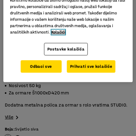
Koristimo kolačiće da bismo omogućili našoj web lokaciji da radi
pravilno, personalizirali sadržaj i oglase, pružali funkcije
društvenih medija i analizirali web promet. Također dijelimo
informacije o vašem korištenju naše web lokacije s našim
partnerima u oblastima društvenih medija, oglašavanja i
analitičkih aktivnosti.
Kolačići
Postavke kolačića
Slični proizvodi
Odbaci sve
Prihvati sve kolačiće
Dostupno u sivoj i crnoj boji
Nosivost 50 kg
Za ormare Š1000xD420 mm
Dodatna metalna polica za ormar s rolo vratima STUDIO.
Više
Boja
:
Svijetlo siva