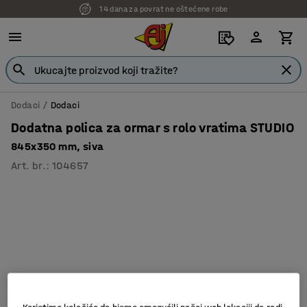
14 dana za povrat ne oštećene robe
Dodaci
Dodaci
Dodatna polica za ormar s rolo vratima STUDIO
845x350 mm, siva
Art. br.
:
104657