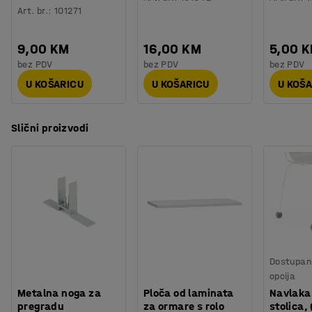
Art. br.
:
101271
9,00 KM
16,00 KM
5,00 
bez PDV
bez PDV
bez PDV
U KOŠARICU
U KOŠARICU
U KOŠ
Slični proizvodi
Dostupan 
opcija
Metalna noga za
Ploča od laminata
Navlaka
pregradu
za ormare s rolo
stolica,