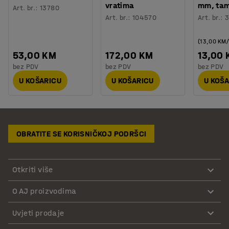
vratima
mm, tam
Art. br.
:
13780
Art. br.
:
104570
Art. br.
:
3
(13,00 KM
53,00 KM
172,00 KM
13,00
bez PDV
bez PDV
bez PDV
U KOŠARICU
U KOŠARICU
U KOŠ
OBRATITE SE KORISNIČKOJ PODRŠCI
Otkriti više
O AJ proizvodima
Uvjeti prodaje