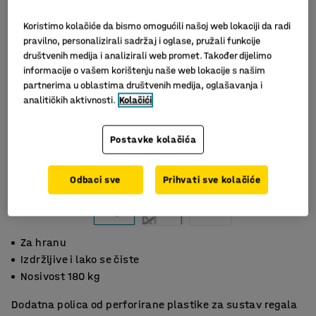
Koristimo kolačiće da bismo omogućili našoj web lokaciji da radi
pravilno, personalizirali sadržaj i oglase, pružali funkcije
društvenih medija i analizirali web promet. Također dijelimo
informacije o vašem korištenju naše web lokacije s našim
partnerima u oblastima društvenih medija, oglašavanja i
analitičkih aktivnosti.
Kolačići
Postavke kolačića
Slični proizvodi
Odbaci sve
Prihvati sve kolačiće
Za hranu
Izdržljive i lako se čiste
Nosivost 180 kg
Dodatna polica od perforirane plastike za sustav regala