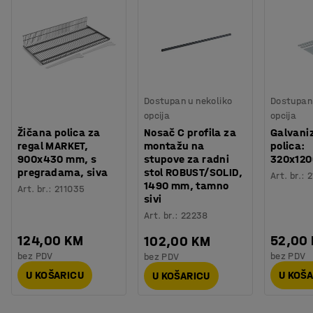
Dostupan u nekoliko
Dostupan 
opcija
opcija
Žičana polica za
Nosač C profila za
Galvani
regal MARKET,
montažu na
polica:
900x430 mm, s
stupove za radni
320x12
pregradama, siva
stol ROBUST/SOLID,
Art. br.
:
2
1490 mm, tamno
Art. br.
:
211035
sivi
Art. br.
:
22238
124,00 KM
52,00
102,00 KM
bez PDV
bez PDV
bez PDV
U KOŠARICU
U KOŠ
U KOŠARICU