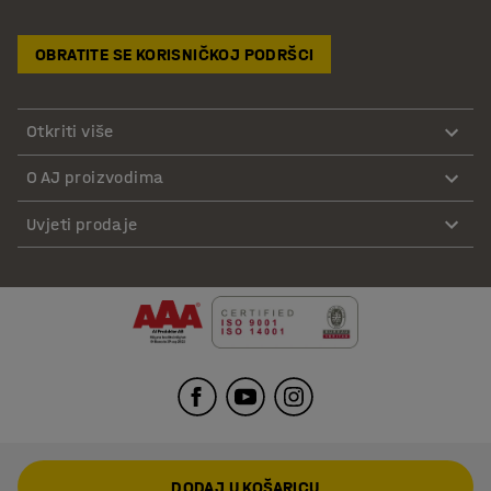
OBRATITE SE KORISNIČKOJ PODRŠCI
Otkriti više
O AJ proizvodima
Uvjeti prodaje
DODAJ U KOŠARICU