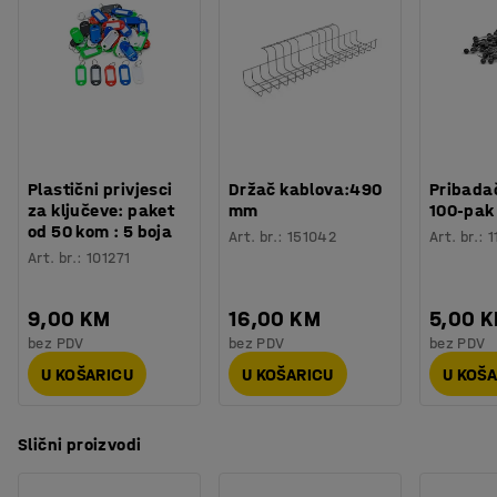
Potreban broj osoba
:
1
ravnomjerno raspoređenog tereta.
Procjena vremena
:
5
Min
Težina
:
2,4
kg
Testirano
:
BGR 234
Plastični privjesci
Držač kablova:490
Pribadač
za ključeve: paket
mm
100-pak
od 50 kom : 5 boja
Art. br.
:
151042
Art. br.
:
1
Art. br.
:
101271
9,00 KM
16,00 KM
5,00 
bez PDV
bez PDV
bez PDV
U KOŠARICU
U KOŠARICU
U KOŠ
Slični proizvodi