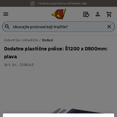
14 dana za povrat ne oštećene robe
7 godina garancije
Industrija i skladište
Dodaci
Dodatne plastične police: Š1200 x D500mm:
plava
Art. br.
:
219643