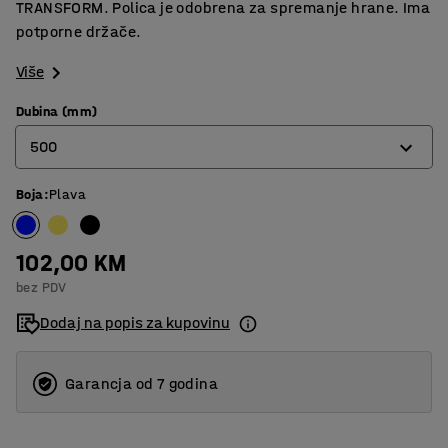
TRANSFORM. Polica je odobrena za spremanje hrane. Ima
potporne držače.
Više
Dubina (mm)
500
Boja
:
Plava
400
500
102,00 KM
600
bez PDV
Dodaj na popis za kupovinu
Garancja od 7 godina