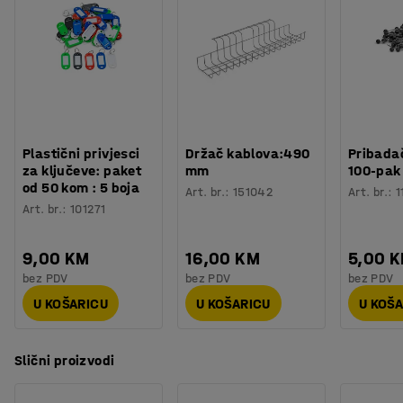
Potreban broj osoba
:
1
ravnomjerno raspoređenog tereta.
Procjena vremena
:
5
Min
Težina
:
2,2
kg
Testirano
:
BGR 234
Plastični privjesci
Držač kablova:490
Pribadač
za ključeve: paket
mm
100-pak
od 50 kom : 5 boja
Art. br.
:
151042
Art. br.
:
1
Art. br.
:
101271
9,00 KM
16,00 KM
5,00 
bez PDV
bez PDV
bez PDV
U KOŠARICU
U KOŠARICU
U KOŠ
Slični proizvodi