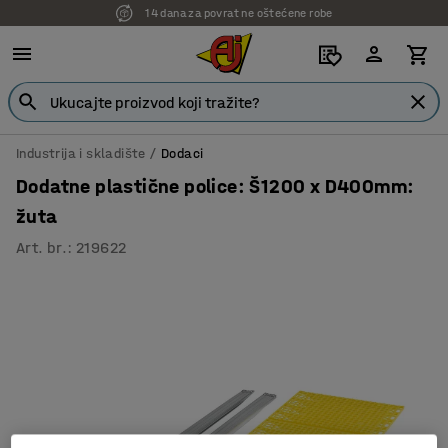
14 dana za povrat ne oštećene robe
7 godina garancije
Industrija i skladište
Dodaci
Dodatne plastične police: Š1200 x D400mm:
žuta
Art. br.
:
219622