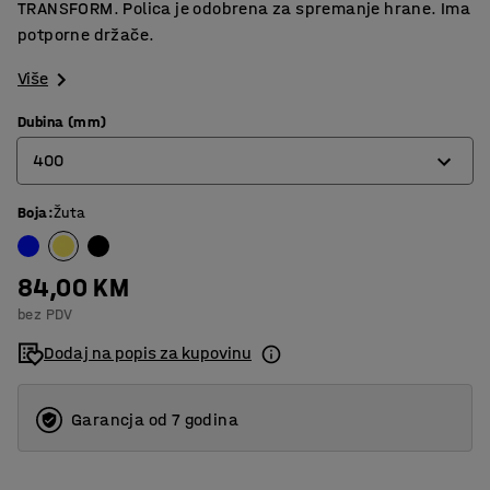
TRANSFORM. Polica je odobrena za spremanje hrane. Ima
potporne držače.
Više
Dubina (mm)
400
Boja
:
Žuta
400
500
84,00 KM
600
bez PDV
Dodaj na popis za kupovinu
Garancja od 7 godina