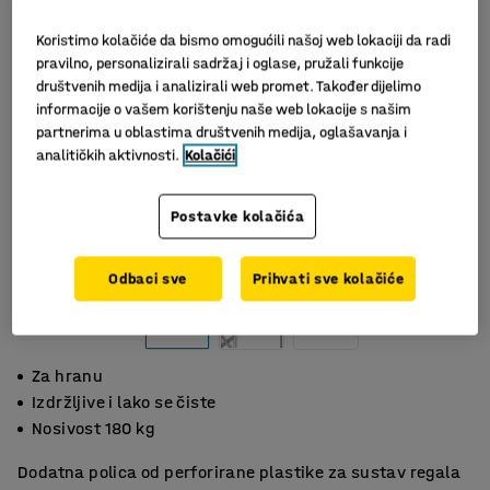
Koristimo kolačiće da bismo omogućili našoj web lokaciji da radi
pravilno, personalizirali sadržaj i oglase, pružali funkcije
društvenih medija i analizirali web promet. Također dijelimo
informacije o vašem korištenju naše web lokacije s našim
partnerima u oblastima društvenih medija, oglašavanja i
analitičkih aktivnosti.
Kolačići
Postavke kolačića
Slični proizvodi
Odbaci sve
Prihvati sve kolačiće
Za hranu
Izdržljive i lako se čiste
Nosivost 180 kg
Dodatna polica od perforirane plastike za sustav regala