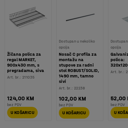
Dostupan u nekoliko
Dostupan 
opcija
opcija
Žičana polica za
Nosač C profila za
Galvani
regal MARKET,
montažu na
polica:
900x430 mm, s
stupove za radni
320x12
pregradama, siva
stol ROBUST/SOLID,
Art. br.
:
2
1490 mm, tamno
Art. br.
:
211035
sivi
Art. br.
:
22238
124,00 KM
52,00
102,00 KM
bez PDV
bez PDV
bez PDV
U KOŠARICU
U KOŠ
U KOŠARICU