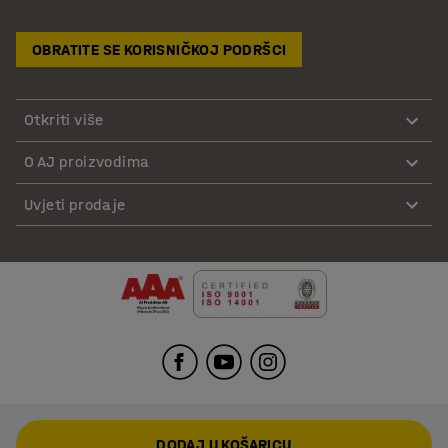
OBRATITE SE KORISNIČKOJ PODRŠCI
Otkriti više
O AJ proizvodima
Uvjeti prodaje
DODAJ U KOŠARICU