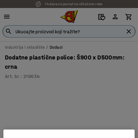
14 dana za povrat ne oštećene robe
Industrija i skladište
Dodaci
Dodatne plastične police: Š900 x D500mm:
crna
Art. br.
:
219634