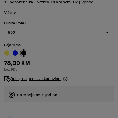
su odobrene za upotrebu s hranom. Uklj. grede.
Više
Dubina (mm)
500
Boja
:
Crna
400
500
78,00 KM
600
bez PDV
Dodaj na popis za kupovinu
Garancja od 7 godina