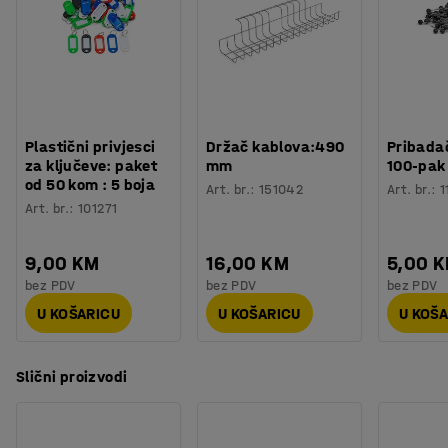
Procjena vremena
:
5
Min
raspoređenog tereta.
Težina
:
1,8
kg
Testirano
:
BGR 234
Plastični privjesci
Držač kablova:490
Pribadač
za ključeve: paket
mm
100-pak
od 50 kom : 5 boja
Art. br.
:
151042
Art. br.
:
1
Art. br.
:
101271
9,00 KM
16,00 KM
5,00 
bez PDV
bez PDV
bez PDV
U KOŠARICU
U KOŠARICU
U KOŠ
Slični proizvodi