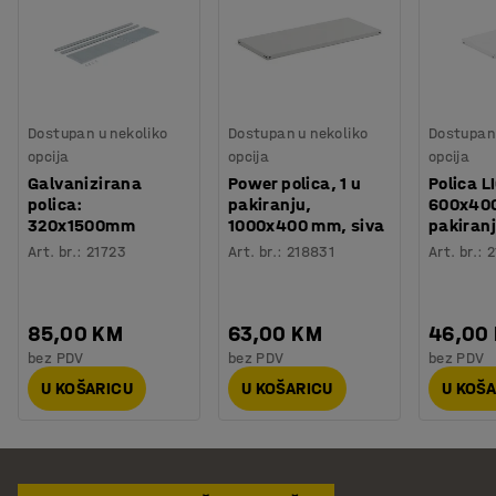
Dostupan u nekoliko
Dostupan u nekoliko
Dostupan 
opcija
opcija
opcija
Galvanizirana
Power polica, 1 u
Polica L
polica:
pakiranju,
600x400
320x1500mm
1000x400 mm, siva
pakiran
Art. br.
:
21723
Art. br.
:
218831
Art. br.
:
2
85,00 KM
63,00 KM
46,00
bez PDV
bez PDV
bez PDV
U KOŠARICU
U KOŠARICU
U KOŠ