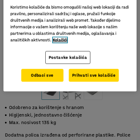
Koristimo kolačiće da bismo omogućili našoj web lokaciji da radi
pravilno, personalizirali sadržaj i oglase, pružali funkcije
društvenih medija i analizirali web promet. Također dijelimo
informacije o vašem korištenju naše web lokacije s našim
partnerima u oblastima društvenih medija, oglašavanja i
analitičkih aktivnosti.
Kolačići
Postavke kolačića
Slični proizvodi
Odbaci sve
Prihvati sve kolačiće
Odobreno za korištenje s hranom
Higijenski, jednostavno čišćenje
Max. nosivost 135 kg
Dodatna polica izrađena od perforirane plastike. Police