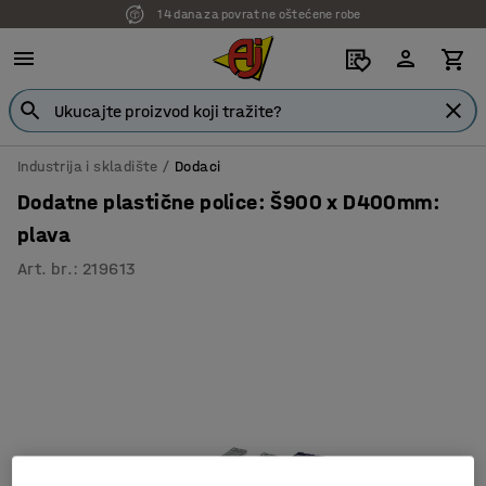
14 dana za povrat ne oštećene robe
7 godina garancije
Industrija i skladište
Dodaci
Dodatne plastične police: Š900 x D400mm:
plava
Art. br.
:
219613