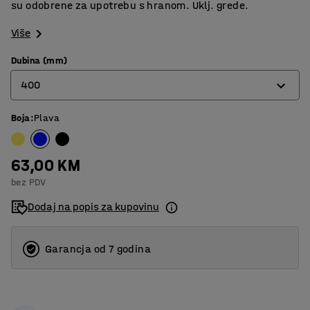
su odobrene za upotrebu s hranom. Uklj. grede.
Više
Dubina (mm)
400
Boja
:
Plava
400
500
63,00 KM
600
bez PDV
Dodaj na popis za kupovinu
Garancja od 7 godina