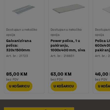
Dostupan u nekoliko
Dostupan u nekoliko
Dostupan 
opcija
opcija
opcija
Galvanizirana
Power polica, 1 u
Polica L
polica:
pakiranju,
600x400
320x1500mm
1000x400 mm, siva
pakiran
Art. br.
:
21723
Art. br.
:
218831
Art. br.
:
2
85,00 KM
63,00 KM
46,00
bez PDV
bez PDV
bez PDV
U KOŠARICU
U KOŠARICU
U KOŠ