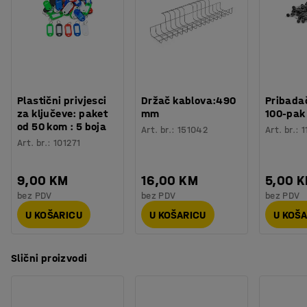
Procjena vremena
:
5
Min
raspoređenog tereta.
Težina
:
1,6
kg
Testirano
:
BGR 234
Plastični privjesci
Držač kablova:490
Pribadač
za ključeve: paket
mm
100-pak
od 50 kom : 5 boja
Art. br.
:
151042
Art. br.
:
1
Art. br.
:
101271
9,00 KM
16,00 KM
5,00 
bez PDV
bez PDV
bez PDV
U KOŠARICU
U KOŠARICU
U KOŠ
Slični proizvodi