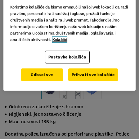
Koristimo kolačiće da bismo omogućili našoj web lokaciji da radi
pravilno, personalizirali sadržaj i oglase, pružali funkcije
društvenih medija i analizirali web promet. Također dijelimo
informacije o vašem korištenju naše web lokacije s našim
partnerima u oblastima društvenih medija, oglašavanja i
analitičkih aktivnosti.
Kolačići
Postavke kolačića
Slični proizvodi
Odbaci sve
Prihvati sve kolačiće
Odobreno za korištenje s hranom
Higijenski, jednostavno čišćenje
Max. nosivost 135 kg
Dodatna polica izrađena od perforirane plastike. Police