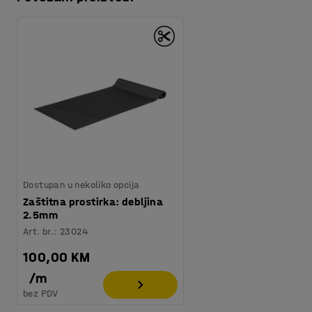
Preuzmite upute za održavanjen
Broj za boju
:
NCS S7502-B
Materijal potporna šipka
:
Metal
Preuzmite upute za montažu
Materijal police
:
Iverica
Potreban broj osoba
:
1
Procjena vremena
:
15
Min
Težina
:
33,16
kg
Montaža
:
Dolazi nesastavljeno
Dostupan u nekoliko opcija
Zaštitna prostirka: debljina
2.5mm
Art. br.
:
23024
100,00 KM
/
m
bez PDV