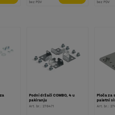
bez PDV
bez PDV
 za
Podni držači COMBO, 4 u
Ploča za 
pakiranju
paletni 
Art. br.
:
276471
Art. br.
:
27