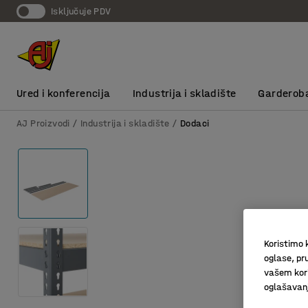
Isključuje PDV
Ured i konferencija
Industrija i skladište
Garderob
AJ Proizvodi
Industrija i skladište
Dodaci
Koristimo k
oglase, pru
vašem kori
oglašavanja