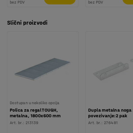
bez PDV
bez PDV
Slični proizvodi
Dostupan u nekoliko opcija
Polica za regal TOUGH,
Dupla metalna noga
metalna, 1800x600 mm
povezivanje:2 pak
Art. br.
:
213139
Art. br.
:
276481