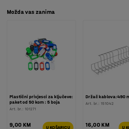
Možda vas zanima
Plastični privjesci za ključeve:
Držač kablova:490
paket od 50 kom : 5 boja
Art. br.
:
151042
Art. br.
:
101271
9,00 KM
16,00 KM
U KOŠARICU
U 