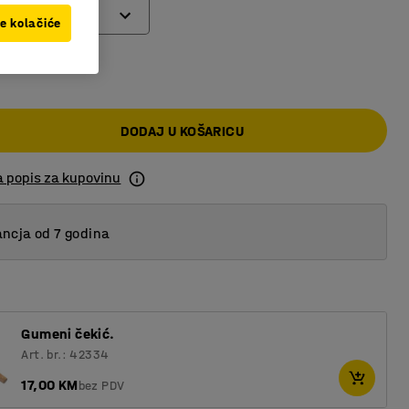
ve kolačiće
 KM
DODAJ U KOŠARICU
a popis za kupovinu
ncja od 7 godina
Gumeni čekić.
Art. br.: 42334
17,00 KM
bez PDV