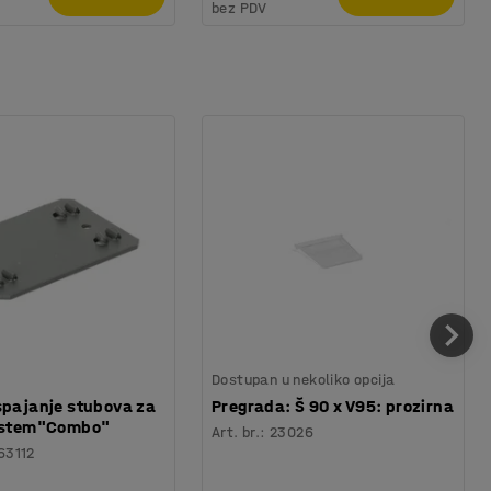
bez PDV
Dostupan u nekoliko opcija
spajanje stubova za
Pregrada: Š 90 x V95: prozirna
sistem"Combo"
Art. br.
:
23026
63112