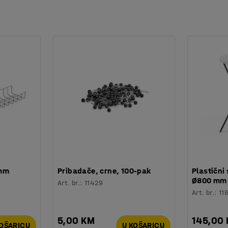
 mm
Pribadače, crne, 100-pak
Plastični 
Ø800 mm
Art. br.
:
11429
Art. br.
:
11
5,00 KM
145,00
KOŠARICU
U KOŠARICU