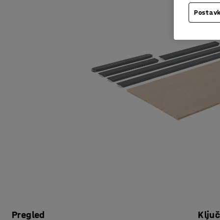
Postavk
Pregled
Klju