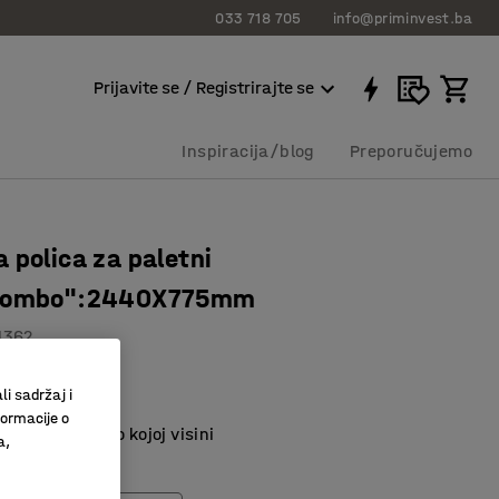
033 718 705
info@priminvest.ba
Prijavite se / Registrirajte se
Inspiracija/blog
Preporučujemo
 polica za paletni
Combo":2440X775mm
1362
nosač
li sadržaj i
erica
formacije o
ontirati na bilo kojoj visini
a,