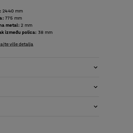
:
2440
mm
a
:
775
mm
Debljina metal
:
2
mm
k između polica
:
38
mm
ajte više detalja
Okvir je praškasto obojan tamno sivom bojom.
loj. Koristite gumeni čekić za lakše
orirana nosača - vijci nisu potrebni!