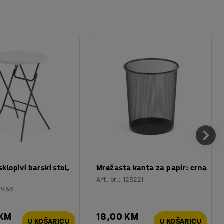
sklopivi barski stol,
Mrežasta kanta za papir: crna
Art. br.
:
125221
6453
 KM
18,00 KM
U KOŠARICU
U KOŠARICU