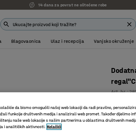
14 dana za povrat ne oštećene robe
a
Blagovaonica
Ulaz i recepcija
Vanjsko okruženje
Dodatna
regal"
Art. br.
:
28
Metalni 
olačiće da bismo omogućili našoj web lokaciji da radi pravilno, personalizira
Čvrsta iv
žali funkcije društvenih medija i analizirali web promet. Također dijelimo in
Može se m
štenju naše web lokacije s našim partnerima u oblastima društvenih medij
 i analitičkih aktivnosti.
Kolačići
Dubina (mm)