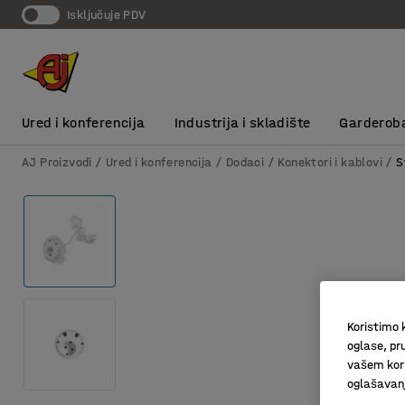
Isključuje PDV
Ured i konferencija
Industrija i skladište
Garderob
AJ Proizvodi
Ured i konferencija
Dodaci
Konektori i kablovi
S
Koristimo k
oglase, pru
vašem kori
oglašavanja