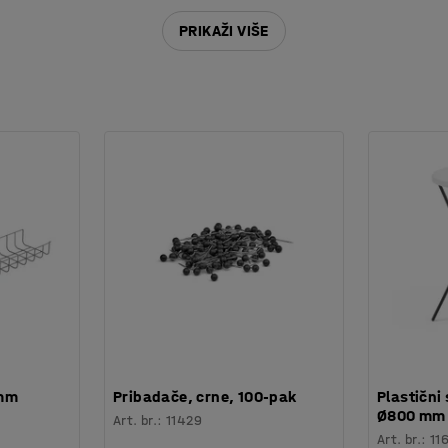
PRIKAŽI VIŠE
 mm
Pribadače, crne, 100-pak
Plastični 
Ø800 mm
Art. br.
:
11429
Art. br.
:
11