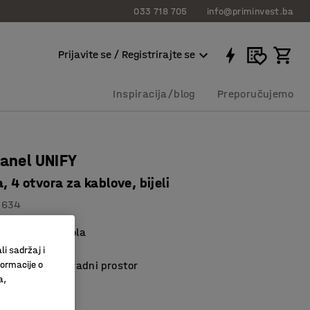
033 718 705
info@priminvest.ba
Prijavite se / Registrirajte se
Inspiracija/blog
Preporučujemo
panel UNIFY
a, 4 otvora za kablove, bijeli
7634
učci u razini stola
 korištenje
li sadržaj i
formacije o
e organiziran radni prostor
a,