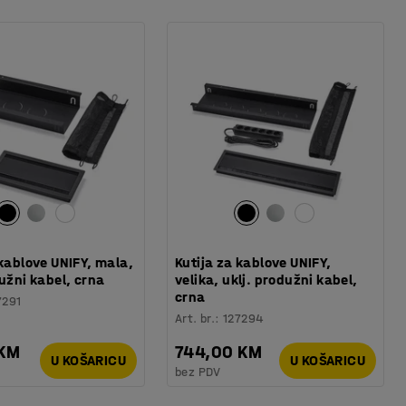
 kablove UNIFY, mala,
Kutija za kablove UNIFY,
dužni kabel, crna
velika, uklj. produžni kabel,
crna
7291
Art. br.
:
127294
 KM
744,00 KM
U KOŠARICU
U KOŠARICU
bez PDV