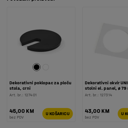
Preuzmite upute za održavanjen
Potreban broj osoba
:
1
Procjena vremena
:
10
Min
Preuzmite upute za montažu
Težina
:
0,4
kg
Testirano
:
CE
Recycling of electronic waste
Dekorativni poklopac za ploču
Dekorativni okvir UNI
stola, crni
stolni el. panel, ø 79
Art. br.
:
127401
Art. br.
:
127314
45,00 KM
43,00 KM
U KOŠARICU
U 
bez PDV
bez PDV