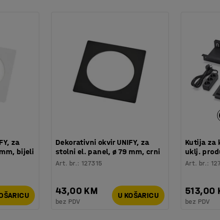
FY, za
Dekorativni okvir UNIFY, za
Kutija za
 mm, bijeli
stolni el. panel, ø 79 mm, crni
uklj. pro
Art. br.
:
127315
Art. br.
:
12
43,00 KM
513,00
KOŠARICU
U KOŠARICU
bez PDV
bez PDV