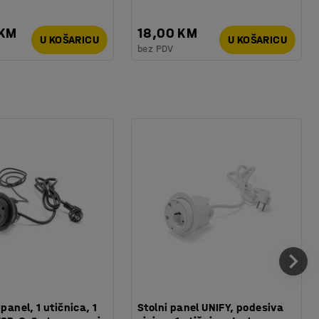
 KM
18,00 KM
U KOŠARICU
U KOŠARICU
bez PDV
 panel, 1 utičnica, 1
Stolni panel UNIFY, podesiva