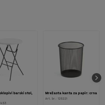
sklopivi barski stol,
Mrežasta kanta za papir: crna
Art. br.
:
125221
6453