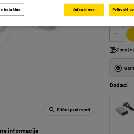
e kolačića
Odbaci sve
Prihvati s
90,00 
bez PDV
Dodaj n
Gara
Dodaci
Slični proizvodi
čne informacije