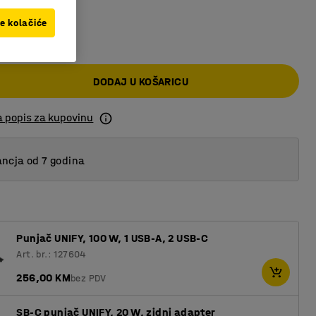
ve kolačiće
KM
DODAJ U KOŠARICU
a popis za kupovinu
ncja od 7 godina
Punjač UNIFY, 100 W, 1 USB-A, 2 USB-C
Art. br.: 127604
256,00 KM
bez PDV
SB-C punjač UNIFY, 20 W, zidni adapter