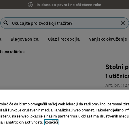
14 dana za povrat ne oštećene robe
a
Blagovaonica
Ulaz i recepcija
Vanjsko okruženje
tolne utičnice
Stolni 
1 utičnic
Art. br.
:
12
Svi priklj
Praktično
olačiće da bismo omogućili našoj web lokaciji da radi pravilno, personalizira
žali funkcije društvenih medija i analizirali web promet. Također dijelimo in
Omogućuj
štenju naše web lokacije s našim partnerima u oblastima društvenih medij
Boja
:
Bijela
 i analitičkih aktivnosti.
Kolačići