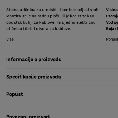
Stolna utičnica za uredski ili konferencijski stol!
Visina
Montirajte je na radnu ploču ili je koristite kao
Promj
dodatak kutiji za kablove. Ima jednu električnu
Volta
utičnicu i četiri otvora za kablove.
Boja
:
Više
Pogled
Informacije o proizvodu
Praktično rješenje koje smanjuje nered korištenjem kablov
Specifikacije proizvoda
ovom stolnom utičnicom dobivate praktičan dodatak na rad
su vam potrebne.
Visina
:
51
mm
Popust
Promjer
:
79
mm
Sadrži električnu utičnicu i otvore za kablove. Možete je s
Voltage
:
230
utičnica.
Boja
:
Bijela
Ispis stranice
Oprema
:
1 utičnica, 4 otvora za kablove
Povezani proizvodi