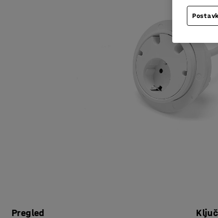
Postavk
Pregled
Klju