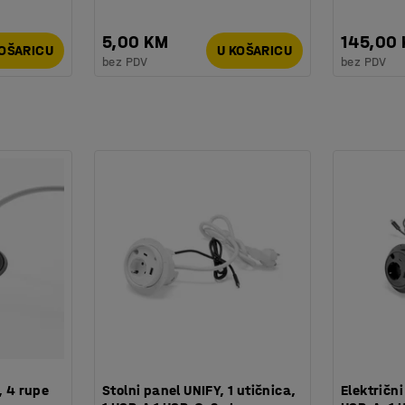
5,00 KM
145,00
KOŠARICU
U KOŠARICU
bez PDV
bez PDV
, 4 rupe
Stolni panel UNIFY, 1 utičnica,
Električni