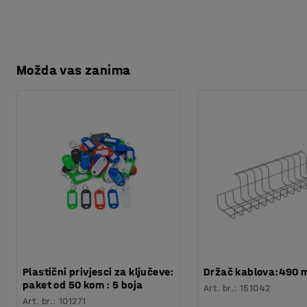
Možda vas zanima
Plastični privjesci za ključeve:
Držač kablova:490
paket od 50 kom : 5 boja
Art. br.
:
151042
Art. br.
:
101271