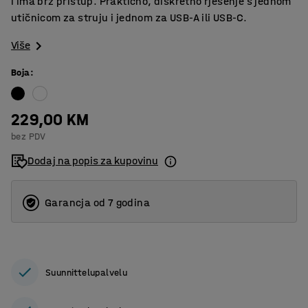
i ima brz pristup. Praktično, diskretno rješenje s jednom
utičnicom za struju i jednom za USB-A ili USB-C.
Više
Boja
:
229,00 KM
bez PDV
Dodaj na popis za kupovinu
Garancja od 7 godina
Suunnittelupalvelu