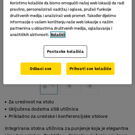
Koristimo kolačiće da bismo omogućili našoj web lokaciji da radi
pravilno, personalizirali sadržaj i oglase, pružali funkcije
društvenih medija i analizirali web promet. Također dijelimo
informacije o vašem korištenju naše web lokacije s našim
partnerima u oblastima društvenih medija, oglašavanja i
analitičkih aktivnosti.
Kolačići
Postavke kolačića
Slični proizvodi
Odbaci sve
Prihvati sve kolačiće
Za urednost na stolu
Uključena dodatna USB utičnica
Prikladno za uredske i konferencijske stolove
Integrirana stolna utičnica za punjenje koja je elegantna