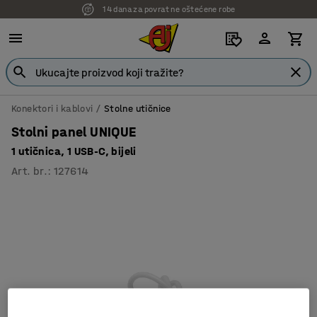
14 dana za povrat ne oštećene robe
Konektori i kablovi
Stolne utičnice
Stolni panel UNIQUE
1 utičnica, 1 USB-C, bijeli
Art. br.
:
127614