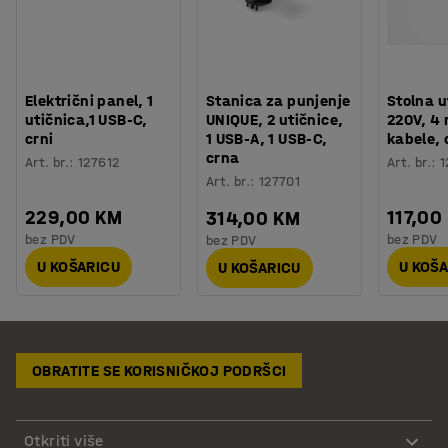
Električni panel, 1
Stanica za punjenje
Stolna u
utičnica,1 USB-C,
UNIQUE, 2 utičnice,
220V, 4 
crni
1 USB-A, 1 USB-C,
kabele, 
crna
Art. br.
:
127612
Art. br.
:
1
Art. br.
:
127701
229,00 KM
117,00
314,00 KM
bez PDV
bez PDV
bez PDV
U KOŠARICU
U KOŠ
U KOŠARICU
OBRATITE SE KORISNIČKOJ PODRŠCI
Otkriti više