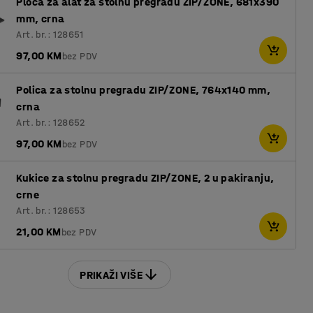
Ploča za alat za stolnu pregradu ZIP/ZONE, 681x390
mm, crna
Art. br.: 128651
97,00 KM
bez PDV
Polica za stolnu pregradu ZIP/ZONE, 764x140 mm,
crna
Art. br.: 128652
97,00 KM
bez PDV
Kukice za stolnu pregradu ZIP/ZONE, 2 u pakiranju,
crne
Art. br.: 128653
21,00 KM
bez PDV
PRIKAŽI VIŠE