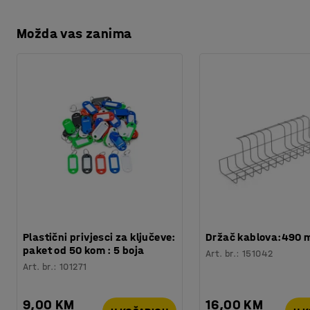
Možda vas zanima
Plastični privjesci za ključeve:
Držač kablova:490
paket od 50 kom : 5 boja
Art. br.
:
151042
Art. br.
:
101271
9,00 KM
16,00 KM