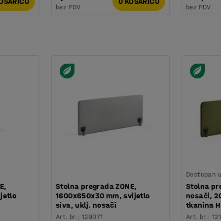
KOŠARICU
U KOŠARICU
bez PDV
bez PDV
Dostupan u 
E,
Stolna pregrada ZONE,
Stolna pr
jetlo
1600x650x30 mm, svijetlo
nosači, 
siva, uklj. nosači
tkanina H
Art. br.
:
129071
Art. br.
:
12