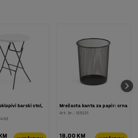
sklopivi barski stol,
Mrežasta kanta za papir: crna
Art. br.
:
125221
6453
 KM
18,00 KM