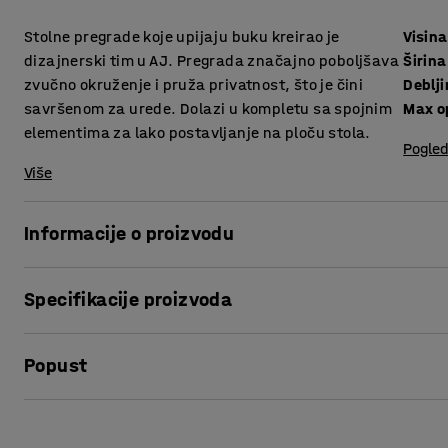
Stolne pregrade koje upijaju buku kreirao je
Visina
dizajnerski tim u AJ. Pregrada značajno poboljšava
Širina
zvučno okruženje i pruža privatnost, što je čini
Deblj
savršenom za urede. Dolazi u kompletu sa spojnim
Max o
elementima za lako postavljanje na ploču stola.
Pogled
Više
Informacije o proizvodu
Elegantne stolne pregrade pružaju vrlo dobro upijanje bu
Specifikacije proizvoda
Pregrade su odlične za stvaranje privatnih, tiših radnih m
puno ljudi u pokretu.
Visina
:
650
mm
Popust
Širina
:
1800
mm
Pregrade možete opremiti praktičnim policama (prodaju se
Debljina
:
36
mm
prostora za odlaganje stvari koje želite u blizini.
Max opening
:
75
mm
Ispis stranice
Boja
:
Mornarsko plava
Pregrade su izrađene od drva s punjenjem od kamene vune k