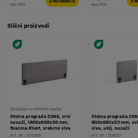
U KOŠARICU
U 
bez PDV
bez PDV
Slični proizvodi
Dostupan u nekoliko opcija
Stolna pregrada ZONE, crni
Stolna pregrada ZON
nosači, 1800x650x30 mm,
800x650x30 mm, svi
tkanina Rivet, srebrno siva
siva, uklj. nosači
Art. br.
:
1210615
Art. br.
:
129031