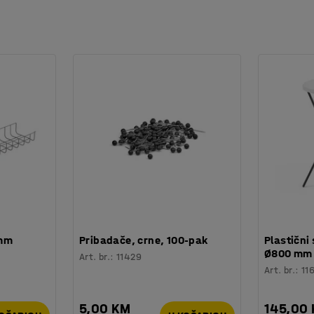
 mm
Pribadače, crne, 100-pak
Plastični 
Ø800 mm
Art. br.
:
11429
Art. br.
:
11
5,00 KM
145,00