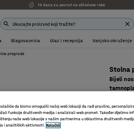
14 dana za povrat ne oštećene robe
a
Blagovaonica
Ulaz i recepcija
Vanjsko okruženje
olne pregrade
Stolna 
Bijeli n
tamnopl
Art. br.
:
12
olačiće da bismo omogućili našoj web lokaciji da radi pravilno, personalizira
Učinkovit
žali funkcije društvenih medija i analizirali web promet. Također dijelimo in
U komple
štenju naše web lokacije s našim partnerima u oblastima društvenih medij
Eleganta
 i analitičkih aktivnosti.
Kolačići