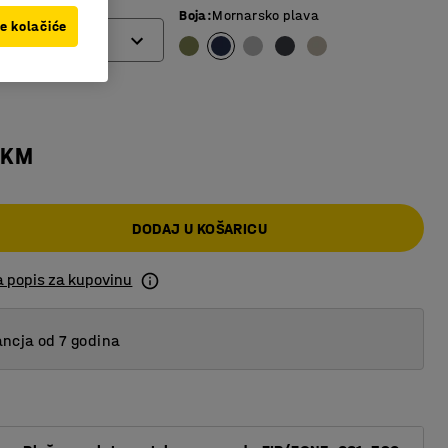
Boja
:
Mornarsko plava
ve kolačiće
 KM
DODAJ U KOŠARICU
a popis za kupovinu
ncja od 7 godina