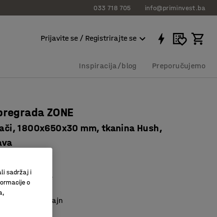
033 718 705
info@priminvest.ba
Prijavite se / Registrirajte se
Inspiracija/blog
Preporučujemo
pregrada ZONE
osači, 1800x650x30 mm, tkanina Hush,
ava
11621
li sadržaj i
o upijanje buke
formacije o
tu s držačima
a,
n i moderan dizajn