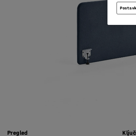
Postavk
Pregled
Klju