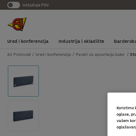
Isključuje PDV
Ured i konferencija
Industrija i skladište
Garderob
AJ Proizvodi
Ured i konferencija
Paneli za apsorbciju buke
St
Koristimo k
oglase, pru
vašem kori
oglašavanja