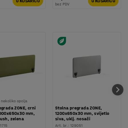
U KOŠARICU
U KOŠARICU
bez PDV
nekoliko opcija
egrada ZONE, crni
Stolna pregrada ZONE,
2000x650x30 mm,
1200x650x30 mm, svijetlo
ush, zelena
siva, uklj. nosači
11715
Art. br.
:
129051