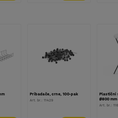
 mm
Pribadače, crne, 100-pak
Plastični 
Ø800 mm
Art. br.
:
11429
Art. br.
:
11