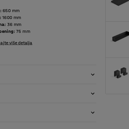
:
650
mm
:
1600
mm
ina
:
36
mm
pening
:
75
mm
ajte više detalja
ke u prostorima s visokom razinom buke.
jesta u otvorenim uredskim prostorima gdje je
 posebno). Police su idealne za stvaranje