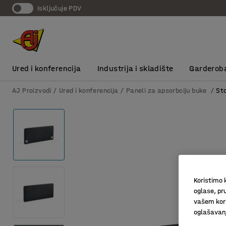
Isključuje PDV
Ured i konferencija
Industrija i skladište
Garderob
AJ Proizvodi
Ured i konferencija
Paneli za apsorbciju buke
St
Koristimo k
oglase, pru
vašem kori
oglašavanja