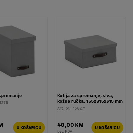
 spremanje
Kutija za spremanje, siva,
kožna ručka, 155x315x315 mm
6276
Art. br.
:
136271
KM
40,00 KM
U KOŠARICU
U KOŠARICU
bez PDV