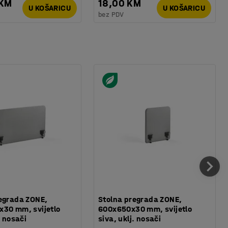
 KM
18,00 KM
U KOŠARICU
U KOŠARICU
bez PDV
egrada ZONE,
Stolna pregrada ZONE,
x30 mm, svijetlo
600x650x30 mm, svijetlo
. nosači
siva, uklj. nosači