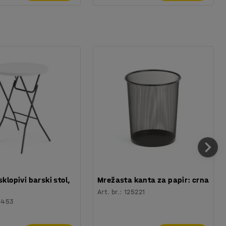
sklopivi barski stol,
Mrežasta kanta za papir: crna
Art. br.
:
125221
6453