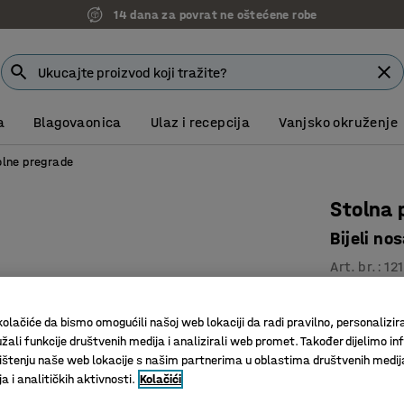
14 dana za povrat ne oštećene robe
a
Blagovaonica
Ulaz i recepcija
Vanjsko okruženje
olne pregrade
Stolna 
Bijeli n
Art. br.
:
12
Učinkovit
olačiće da bismo omogućili našoj web lokaciji da radi pravilno, personalizira
Komplet 
žali funkcije društvenih medija i analizirali web promet. Također dijelimo in
Eleganta
štenju naše web lokacije s našim partnerima u oblastima društvenih medij
 i analitičkih aktivnosti.
Kolačići
Širina (mm)