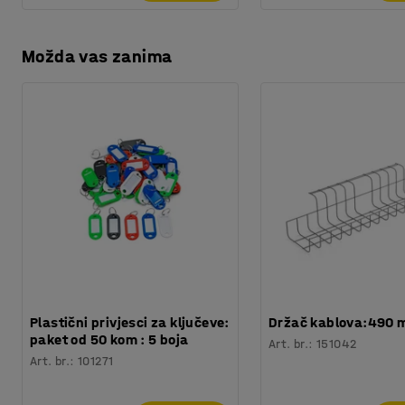
Možda vas zanima
Plastični privjesci za ključeve:
Držač kablova:490
paket od 50 kom : 5 boja
Art. br.
:
151042
Art. br.
:
101271