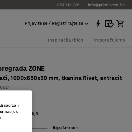
033 718 705
info@priminvest.ba
Prijavite se / Registrirajte se
Inspiracija/blog
Preporučujemo
pregrada ZONE
osači, 1600x650x30 mm, tkanina Rivet, antracit
10521
o upijanje buke
li sadržaj i
sa spojnicama
formacije o
n i moderan dizajn
a,
Boja
:
Antracit