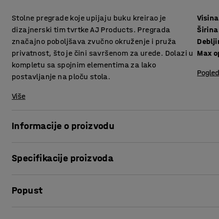
Stolne pregrade koje upijaju buku kreirao je
Visina
dizajnerski tim tvrtke AJ Products. Pregrada
Širina
značajno poboljšava zvučno okruženje i pruža
Deblj
privatnost, što je čini savršenom za urede. Dolazi u
Max o
kompletu sa spojnim elementima za lako
Pogled
postavljanje na ploču stola.
Više
Informacije o proizvodu
Elegantne stolne pregrade pružaju vrlo dobro upijanje bu
Specifikacije proizvoda
Pregrade su odlične za stvaranje privatnih, tiših radnih m
puno ljudi u pokretu.
Visina
:
650
mm
Popust
Širina
:
1600
mm
Pregrade možete opremiti praktičnim policama (prodaju se
Debljina
:
36
mm
prostora za odlaganje stvari koje želite u blizini.
Max opening
:
75
mm
Ispis stranice