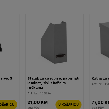
oje upija buku i prekrivene su izdržljivom
Tex.
ola, ovisno o tome koliko je pregrada potrebno.
ugodniji dojam od podnih pregrada, a
 sive, 3
Stalak za časopise, papirnati
Kutija za
laminat, sivi s kožnim
Art. br.
:
13
ručkama
Art. br.
:
136274
21,00 KM
77,00 
KOŠARICU
U KOŠARICU
bez PDV
bez PDV