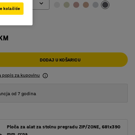
ve kolačiće
 KM
DODAJ U KOŠARICU
a popis za kupovinu
ncja od 7 godina
Ploča za alat za stolnu pregradu ZIP/ZONE, 681x390
mm, crna