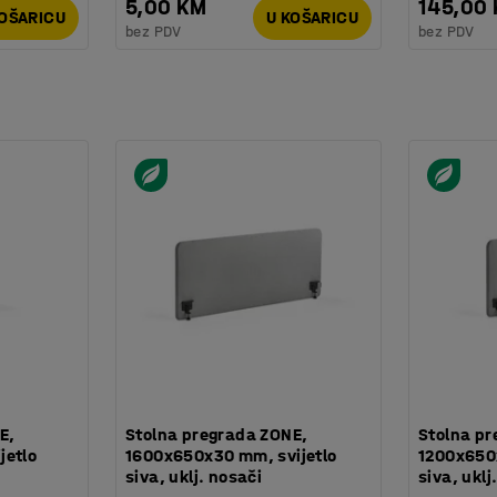
5,00 KM
145,00
KOŠARICU
U KOŠARICU
bez PDV
bez PDV
E,
Stolna pregrada ZONE,
Stolna pr
jetlo
1600x650x30 mm, svijetlo
1200x650
siva, uklj. nosači
siva, uklj