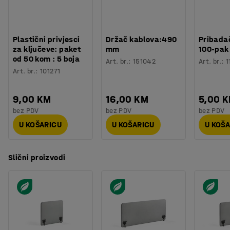
Plastični privjesci
Držač kablova:490
Pribadač
za ključeve: paket
mm
100-pak
od 50 kom : 5 boja
Art. br.
:
151042
Art. br.
:
1
Art. br.
:
101271
9,00 KM
16,00 KM
5,00 
bez PDV
bez PDV
bez PDV
U KOŠARICU
U KOŠARICU
U KOŠ
Slični proizvodi