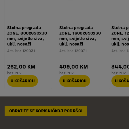
Stolna pregrada
Stolna pregrada
Stolna 
ZONE, 800x650x30
ZONE, 1600x650x30
ZONE, 1
mm, svijetlo siva,
mm, svijetlo siva,
mm, svij
uklj. nosači
uklj. nosači
uklj. no
Art. br.
:
129031
Art. br.
:
129071
Art. br.
:
1
262,00 KM
409,00 KM
344,0
bez PDV
bez PDV
bez PDV
U KOŠARICU
U KOŠARICU
U KOŠ
OBRATITE SE KORISNIČKOJ PODRŠCI