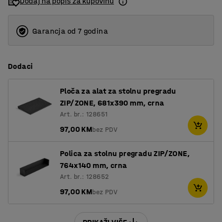
Dodaj na popis za kupovinu
1600
1800
Garancja od 7 godina
2000
Dodaci
Ploča za alat za stolnu pregradu
ZIP/ZONE, 681x390 mm, crna
Art. br.: 128651
97,00 KM
bez PDV
Polica za stolnu pregradu ZIP/ZONE,
764x140 mm, crna
Art. br.: 128652
97,00 KM
bez PDV