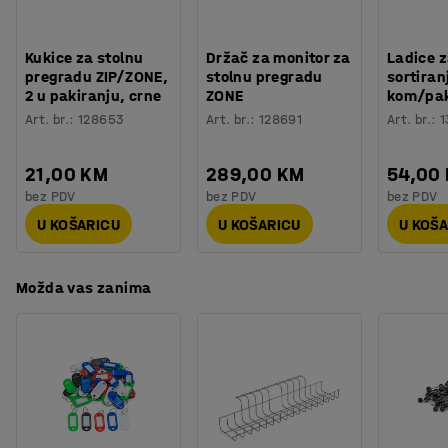
Procjena vremena
:
10
Min
Montirajte stolne pregrade na jednu, dvije ili tri strane
Težina
:
9,21
kg
stola, ovisno o tome koliko je pregrada potrebno. Kako su
Kukice za stolnu
Držač za monitor za
Ladice 
Montaža
:
Dolazi nesastavljeno
pregrade montirane direktno na ploču stola, daju
pregradu ZIP/ZONE,
stolnu pregradu
sortiranj
Testirano
:
ISO 354, EN 1023-2, EN 1023-3, EN 1023-1
2 u pakiranju, crne
ZONE
kom/pa
ugodniji dojam od podnih pregrada, a istovremeno ih je
Kvaliteta - Eko oznaka
:
Möbelfakta 220250124, EPD
Art. br.
:
128653
Art. br.
:
128691
Art. br.
:
1
lako premjestiti.
21,00 KM
289,00 KM
54,00
bez PDV
bez PDV
bez PDV
U KOŠARICU
U KOŠARICU
U KOŠ
Možda vas zanima