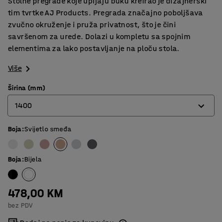
Stolne pregrade koje upijaju buku kreirao je dizajnerski
tim tvrtke AJ Products. Pregrada značajno poboljšava
zvučno okruženje i pruža privatnost, što je čini
savršenom za urede. Dolazi u kompletu sa spojnim
elementima za lako postavljanje na ploču stola.
Više
Širina (mm)
1400
Boja
:
Svijetlo smeđa
600
800
Boja
:
Bijela
1000
1200
478,00 KM
bez PDV
1400