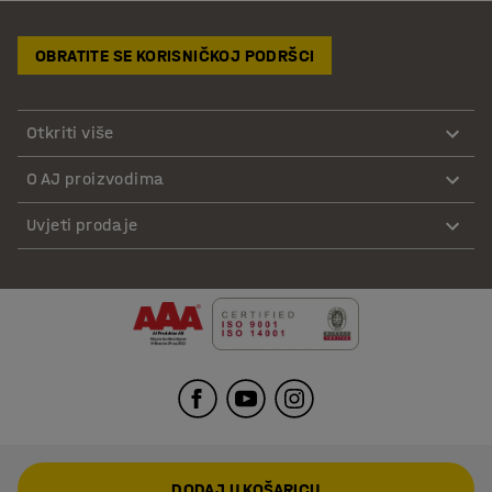
OBRATITE SE KORISNIČKOJ PODRŠCI
Otkriti više
O AJ proizvodima
Uvjeti prodaje
DODAJ U KOŠARICU