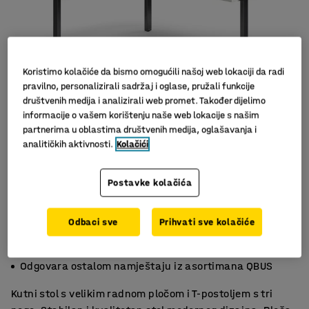
Koristimo kolačiće da bismo omogućili našoj web lokaciji da radi
pravilno, personalizirali sadržaj i oglase, pružali funkcije
društvenih medija i analizirali web promet. Također dijelimo
informacije o vašem korištenju naše web lokacije s našim
partnerima u oblastima društvenih medija, oglašavanja i
Slični proizvodi
analitičkih aktivnosti.
Kolačići
Postavke kolačića
Odbaci sve
Prihvati sve kolačiće
Izdržljiv laminat
Moderan dizajn
Odgovara ostalom namještaju iz asortimana QBUS
Kutni stol s velikim radnom pločom i T-postoljem s tri