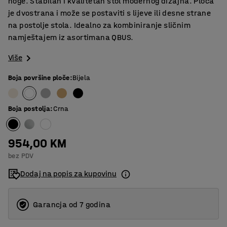
noge. Stabilan i kvalitetan stol modernog dizajna. Ploča
je dvostrana i može se postaviti s lijeve ili desne strane
na postolje stola. Idealno za kombiniranje sličnim
namještajem iz asortimana QBUS.
Više
Boja površine ploče
:
Bijela
Boja postolja
:
Crna
954,00 KM
bez PDV
Dodaj na popis za kupovinu
Garancja od 7 godina