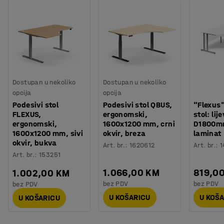
Dostupan u nekoliko
Dostupan u nekoliko
opcija
opcija
Podesivi stol
Podesivi stol QBUS,
"Flexus"
FLEXUS,
ergonomski,
stol: lije
ergonomski,
1600x1200 mm, crni
D1800mm
1600x1200 mm, sivi
okvir, breza
laminat
okvir, bukva
Art. br.
:
1620612
Art. br.
:
1
Art. br.
:
153251
1.066,00 KM
819,0
1.002,00 KM
bez PDV
bez PDV
bez PDV
U KOŠARICU
U KOŠ
U KOŠARICU