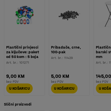
Plastični privjesci
Pribadače, crne,
Plastičn
za ključeve: paket
100-pak
barski s
od 50 kom : 5 boja
mm
Art. br.
:
11429
Art. br.
:
101271
Art. br.
:
1
9,00 KM
5,00 KM
145,0
bez PDV
bez PDV
bez PDV
U KOŠARICU
U KOŠARICU
U KOŠ
Slični proizvodi