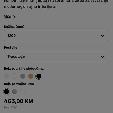
Kombinirajte namještaj iz asortimana QBUS za stvaranje
modernog dizajna interijera.
Više
Dužina (mm)
1200
Postolje
800
T-postolje
1200
1400
Boja površine ploče
:
Crna
O-postolje
1600
Postolje s 4 noge
Boja postolja
:
Crna
1800
T-postolje
463,00 KM
bez PDV