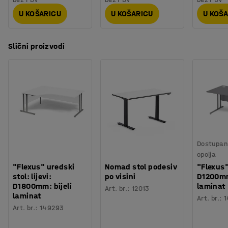
U KOŠARICU
U KOŠARICU
U KOŠ
Slični proizvodi
Dostupan 
opcija
"Flexus" uredski
Nomad stol podesiv
"Flexus"
stol: lijevi:
po visini
D1200mm
D1800mm: bijeli
laminat
Art. br.
:
12013
laminat
Art. br.
:
1
Art. br.
:
149293