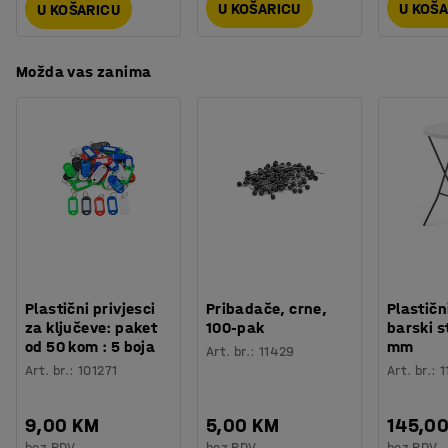
U KOŠARICU
U KOŠ
U KOŠARICU
Možda vas zanima
Plastični privjesci
Pribadače, crne,
Plastičn
za ključeve: paket
100-pak
barski s
od 50 kom : 5 boja
mm
Art. br.
:
11429
Art. br.
:
101271
Art. br.
:
1
9,00 KM
5,00 KM
145,0
bez PDV
bez PDV
bez PDV