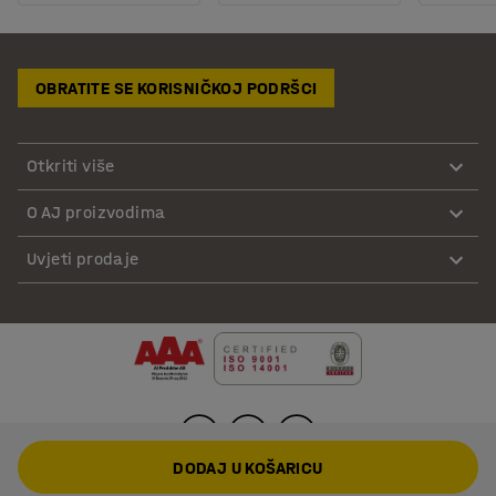
OBRATITE SE KORISNIČKOJ PODRŠCI
Otkriti više
O AJ proizvodima
Uvjeti prodaje
DODAJ U KOŠARICU