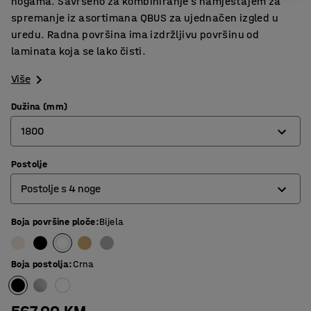
nogama. Savršeno za kombiniranje s namještajem za
spremanje iz asortimana QBUS za ujednačen izgled u
uredu. Radna površina ima izdržljivu površinu od
laminata koja se lako čisti.
Više
Dužina (mm)
1800
Postolje
800
Postolje s 4 noge
1200
1400
Boja površine ploče
:
Bijela
O-postolje
1600
Postolje s 4 noge
Boja postolja
:
Crna
1800
T-postolje