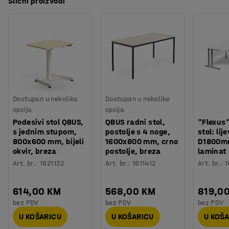
Slični proizvodi
Dostupan u nekoliko
Dostupan u nekoliko
opcija
opcija
Podesivi stol QBUS,
QBUS radni stol,
"Flexus"
s jednim stupom,
postolje s 4 noge,
stol: lije
800x600 mm, bijeli
1600x800 mm, crno
D1800mm
okvir, breza
postolje, breza
laminat
Art. br.
:
1621132
Art. br.
:
1611412
Art. br.
:
1
614,00 KM
568,00 KM
819,0
bez PDV
bez PDV
bez PDV
U KOŠARICU
U KOŠARICU
U KOŠ