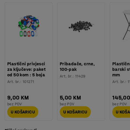
Plastični privjesci
Pribadače, crne,
Plastičn
za ključeve: paket
100-pak
barski s
od 50 kom : 5 boja
mm
Art. br.
:
11429
Art. br.
:
101271
Art. br.
:
1
9,00 KM
5,00 KM
145,0
bez PDV
bez PDV
bez PDV
U KOŠARICU
U KOŠARICU
U KOŠ