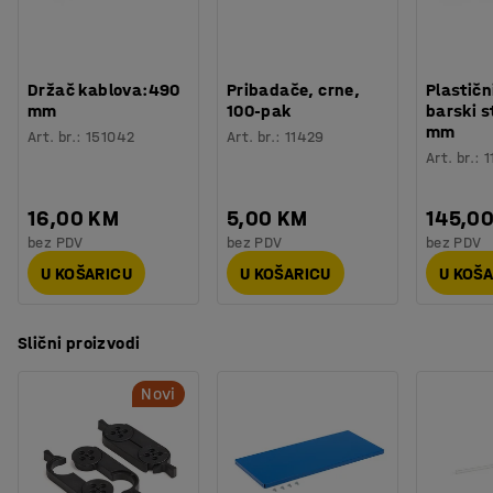
Držač kablova:490
Pribadače, crne,
Plastičn
mm
100-pak
barski s
mm
Art. br.
:
151042
Art. br.
:
11429
Art. br.
:
1
16,00 KM
5,00 KM
145,0
bez PDV
bez PDV
bez PDV
U KOŠARICU
U KOŠARICU
U KOŠ
Slični proizvodi
Novi