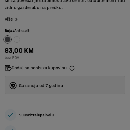
se za povećanje stabilnosti ako se npr. odlučite montirati
zidnu garderobu na prečku.
Više
Boja
:
Antracit
83,00 KM
bez PDV
Dodaj na popis za kupovinu
Garancja od 7 godina
Suunnittelupalvelu