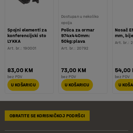
Dostupan u nekoliko
opcija
Spojni elementi za
Polica za ormar
Nosač E
konferencijski sto
974x440mm:
mm, bije
LYKKA
50kg:plava
Art. br.
:
2
Art. br.
:
190001
Art. br.
:
20792
83,00 KM
73,00 KM
54,00
bez PDV
bez PDV
bez PDV
U KOŠARICU
U KOŠARICU
U KOŠ
OBRATITE SE KORISNIČKOJ PODRŠCI