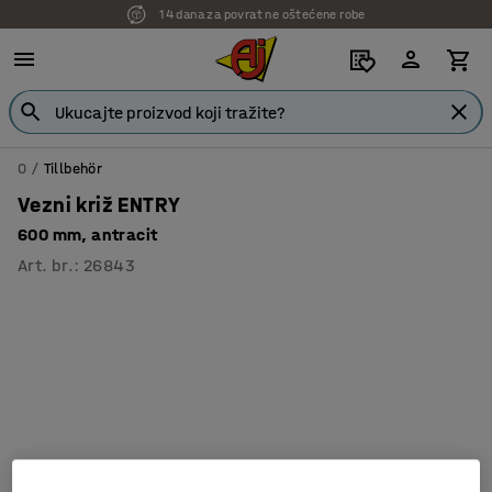
14 dana za povrat ne oštećene robe
7 godina garancije
0
Tillbehör
Vezni križ ENTRY
600 mm, antracit
Art. br.
:
26843