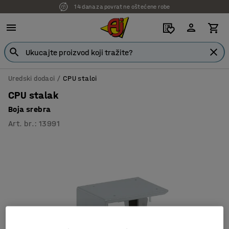
14 dana za povrat ne oštećene robe
Uredski dodaci
CPU stalci
CPU stalak
Boja srebra
Art. br.
:
13991