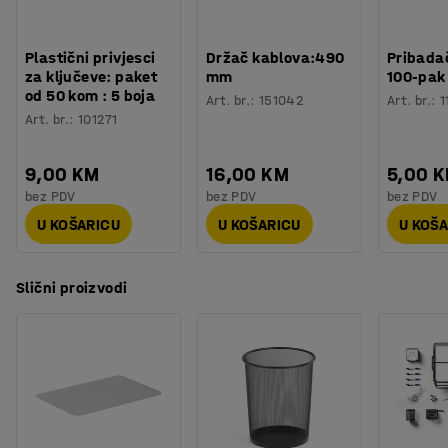
Plastični privjesci
Držač kablova:490
Pribadač
za ključeve: paket
mm
100-pak
od 50 kom : 5 boja
Art. br.
:
151042
Art. br.
:
1
Art. br.
:
101271
9,00 KM
16,00 KM
5,00 
bez PDV
bez PDV
bez PDV
U KOŠARICU
U KOŠARICU
U KOŠ
Slični proizvodi