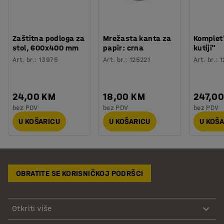
Zaštitna podloga za
Mrežasta kanta za
Komplet
stol, 600x400 mm
papir: crna
kutiji"
Art. br.
:
13975
Art. br.
:
125221
Art. br.
:
1
24,00 KM
18,00 KM
247,0
bez PDV
bez PDV
bez PDV
U KOŠARICU
U KOŠARICU
U KOŠ
OBRATITE SE KORISNIČKOJ PODRŠCI
Otkriti više