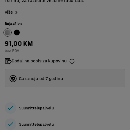
i širinu, za različite veličine računala.
Više
Boja
:
Siva
91,00 KM
bez PDV
Dodaj na popis za kupovinu
Garancja od 7 godina
Suunnittelupalvelu
Suunnittelupalvelu