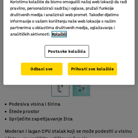
Koristimo kolačiće da bismo omogućili našoj web lokaciji da radi
pravilno, personalizirali sadržaj i oglase, pružali funkcije
društvenih medija i analizirali web promet. Također dijelimo
informacije o vašem korištenju naše web lokacije s našim
partnerima u oblastima društvenih medija, oglašavanja i
analitičkih aktivnosti.
Kolačići
Postavke kolačića
Slični proizvodi
Odbaci sve
Prihvati sve kolačiće
Podesiva visina i širina
Štede prostor
Spriječite zapetljavanje žica
Moderan i lagan CPU stalak koji se može podesiti u visinu