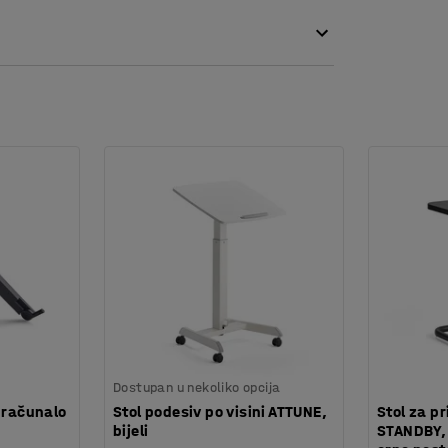
va tkanina je u skladu s Möbelfakta zahtjevima
.
re. Serija namještaja se sastoji od sofa,
m namještajem na više načina za potpuno
Dostupan u nekoliko opcija
 računalo
Stol podesiv po visini ATTUNE,
Stol za p
bijeli
STANDBY,