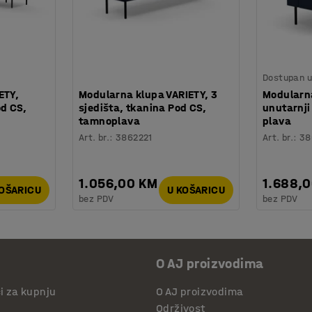
Dostupan u 
ETY,
Modularna klupa VARIETY, 3
Modularna
od CS,
sjedišta, tkanina Pod CS,
unutarnji
tamnoplava
plava
Art. br.
:
3862221
Art. br.
:
38
1.056,00 KM
1.688,
KOŠARICU
U KOŠARICU
bez PDV
bez PDV
O AJ proizvodima
či za kupnju
O AJ proizvodima
Održivost