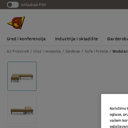
Isključuje PDV
Ured i konferencija
Industrija i skladište
Garderob
AJ Proizvodi
Ulaz i recepcija
Sjedenje
Sofe i fotelje
Modular
Koristimo k
oglase, pru
vašem kori
oglašavanja