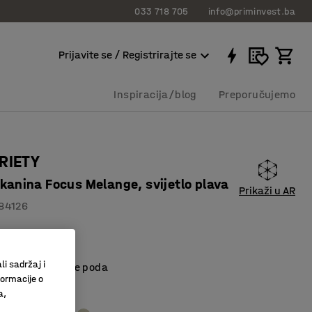
033 718 705
info@priminvest.ba
Prijavite se / Registrirajte se
Inspiracija/blog
Preporučujemo
RIETY
tkanina Focus Melange, svijetlo plava
Prikaži u AR
84126
n namještaj
materijal
li sadržaj i
kšavaju čišćenje poda
formacije o
a,