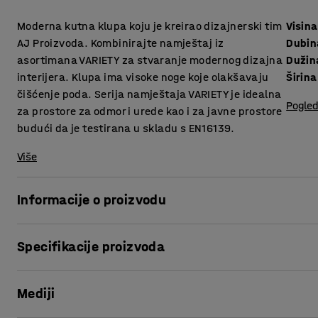
Moderna kutna klupa koju je kreirao dizajnerski tim
Visina
AJ Proizvoda. Kombinirajte namještaj iz
Dubin
asortimana VARIETY za stvaranje modernog dizajna
Dužin
interijera. Klupa ima visoke noge koje olakšavaju
Širina
čišćenje poda. Serija namještaja VARIETY je idealna
Pogled
za prostore za odmor i urede kao i za javne prostore
budući da je testirana u skladu s EN16139.
Više
Informacije o proizvodu
Kutna klupa pruža visoku razinu udobnosti i presvučena je
Specifikacije proizvoda
izborom za javne prostore poput salona i čekaonica, te ure
Visina sjedišta
:
425
mm
VARIETY je vrlo funkcionalna i svestrana modularna serija 
Mediji
Dubina sjedišta
:
600
mm
olakšavaju sastavljanje. Visina nogu daje elegantan izgled
Dužina
:
1915
mm
šperploče i podstavljen je hladnom pjenom, što osigurava 