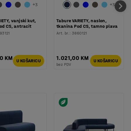
+
3
+
3
IETY, vanjski kut,
Tabure VARIETY, naslon,
od CS, antracit
tkanina Pod CS, tamno plava
93121
Art. br.
:
3860121
00 KM
1.021,00 KM
U KOŠARICU
U KOŠARICU
bez PDV