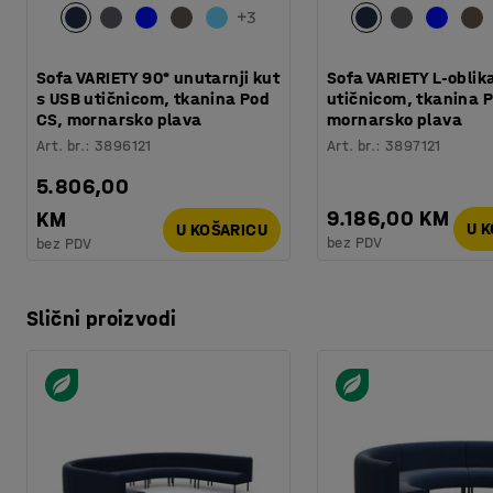
+
3
Sofa VARIETY 90° unutarnji kut
Sofa VARIETY L-oblik
s USB utičnicom, tkanina Pod
utičnicom, tkanina 
CS, mornarsko plava
mornarsko plava
Art. br.
:
3896121
Art. br.
:
3897121
5.806,00
9.186,00 KM
KM
U 
U KOŠARICU
bez PDV
bez PDV
Slični proizvodi