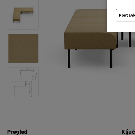
Postavk
Pregled
Klju