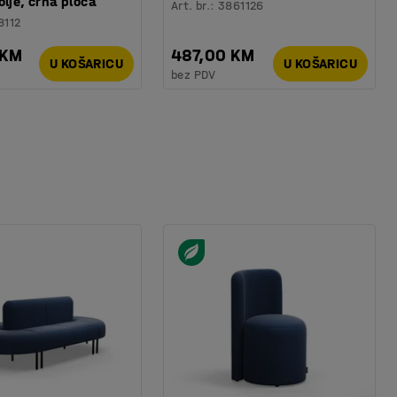
olje, crna ploča
Art. br.
:
3861126
8112
 KM
487,00 KM
U KOŠARICU
U KOŠARICU
bez PDV