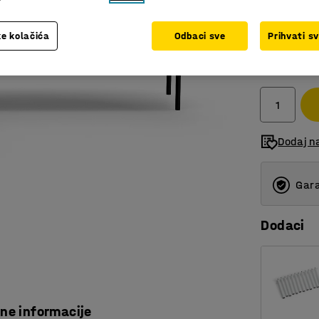
e kolačića
Odbaci sve
Prihvati s
3.198,0
bez PDV
Dodaj n
Gara
Dodaci
čne informacije