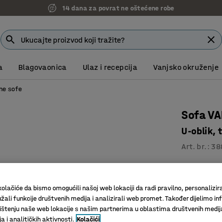
14 dana za povrat ne oštećene robe
a
Blagovaonica
Ulaz i recepcija
Vanjsko okruženje
ne sofe
Sofa VA
U-oblik, 
Art. br.
:
38
Praktiča
Izdržljiv 
olačiće da bismo omogućili našoj web lokaciji da radi pravilno, personalizira
Noge ola
žali funkcije društvenih medija i analizirali web promet. Također dijelimo in
štenju naše web lokacije s našim partnerima u oblastima društvenih medij
Boja
:
Žuta
 i analitičkih aktivnosti.
Kolačići