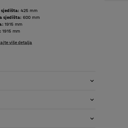
 sjedišta
:
425
mm
a sjedišta
:
600
mm
a
:
1915
mm
:
1915
mm
ajte više detalja
 izdržljivom tkaninom, što je čini savršenim
da i škola.
sofa. Ima okrugle noge s navojima koji
 i olakšava čišćenje poda. Okvir je izrađen od
udobnost čak i tijekom dužeg sjedenja.