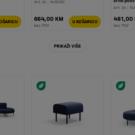
crno post
Art. br.
:
149050
Art. br.
:
14
664,00 KM
481,00
KOŠARICU
U KOŠARICU
bez PDV
bez PDV
PRIKAŽI VIŠE