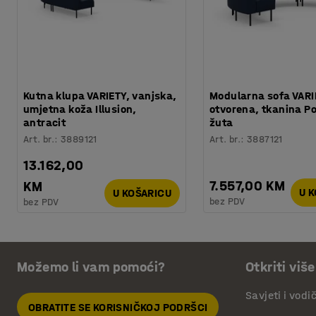
Kutna klupa VARIETY, vanjska,
Modularna sofa VARI
umjetna koža Illusion,
otvorena, tkanina P
antracit
žuta
Art. br.
:
3889121
Art. br.
:
3887121
13.162,00
7.557,00 KM
KM
U 
U KOŠARICU
bez PDV
bez PDV
Možemo li vam pomoći?
Otkriti više
Savjeti i vodi
OBRATITE SE KORISNIČKOJ PODRŠCI