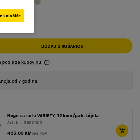
ve kolačiće
0 KM
DODAJ U KOŠARICU
a popis za kupovinu
ncja od 7 godina
Noge za sofu VARIETY, 12 kom/pak, bijela
Art. br.: 3860009
493,00 KM
bez PDV