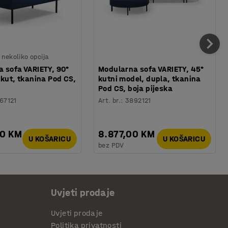
nekoliko opcija
 sofa VARIETY, 90°
Modularna sofa VARIETY, 45°
 kut, tkanina Pod CS,
kutni model, dupla, tkanina
Pod CS, boja pijeska
67121
Art. br.
:
3892121
00 KM
8.877,00 KM
U KOŠARICU
U KOŠARICU
bez PDV
Uvjeti prodaje
Uvjeti prodaje
Politika privatnosti