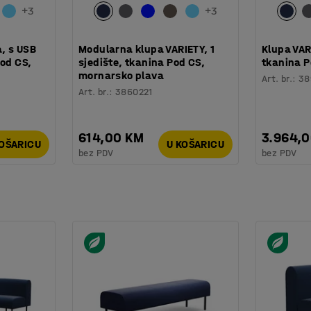
+
3
+
3
a, s USB
Modularna klupa VARIETY, 1
Klupa VAR
Pod CS,
sjedište, tkanina Pod CS,
tkanina P
mornarsko plava
Art. br.
:
38
Art. br.
:
3860221
614,00 KM
3.964,
KOŠARICU
U KOŠARICU
bez PDV
bez PDV