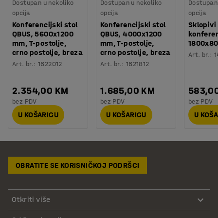
Dostupan u nekoliko
Dostupan u nekoliko
Dostupan 
opcija
opcija
opcija
Konferencijski stol
Konferencijski stol
Sklopivi
QBUS, 5600x1200
QBUS, 4000x1200
konferen
mm, T-postolje,
mm, T-postolje,
1800x80
crno postolje, breza
crno postolje, breza
Art. br.
:
1
Art. br.
:
1622012
Art. br.
:
1621812
2.354,00 KM
1.685,00 KM
583,0
bez PDV
bez PDV
bez PDV
U KOŠARICU
U KOŠARICU
U KOŠ
OBRATITE SE KORISNIČKOJ PODRŠCI
Otkriti više