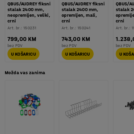
Montaža
:
Dolazi nesastavljeno
QBUS/AUDREY fiksni
QBUS/AUDREY fiksni
QBUS/AU
stalak 2400 mm,
stalak 2400 mm,
stalak 
Testirano
:
EN 15372:2023
neopremljen, veliki,
opremljen, mali,
opremlje
Kvaliteta - Eko oznaka
:
Möbelfakta 420250512
crni
crni
crni
Art. br.
:
150231
Art. br.
:
150241
Art. br.
:
1
799,00 KM
743,00 KM
1.238
bez PDV
bez PDV
bez PDV
U KOŠARICU
U KOŠARICU
U KOŠ
Možda vas zanima