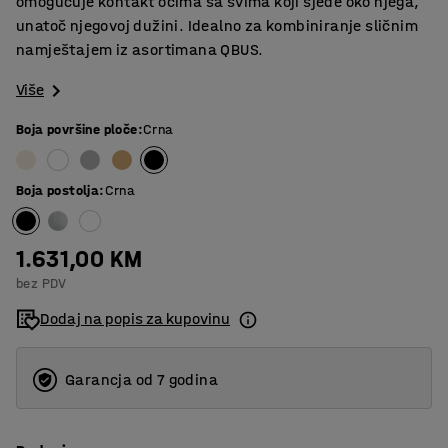
omogućuje kontakt očima sa svima koji sjede oko njega,
unatoč njegovoj dužini. Idealno za kombiniranje sličnim
namještajem iz asortimana QBUS.
Više
Boja površine ploče
:
Crna
Boja postolja
:
Crna
1.631,00 KM
bez PDV
Dodaj na popis za kupovinu
Garancja od 7 godina