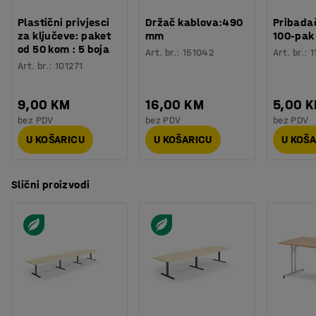
Plastični privjesci
Držač kablova:490
Pribadač
za ključeve: paket
mm
100-pak
od 50 kom : 5 boja
Art. br.
:
151042
Art. br.
:
1
Art. br.
:
101271
9,00 KM
16,00 KM
5,00 
bez PDV
bez PDV
bez PDV
U KOŠARICU
U KOŠARICU
U KOŠ
Slični proizvodi