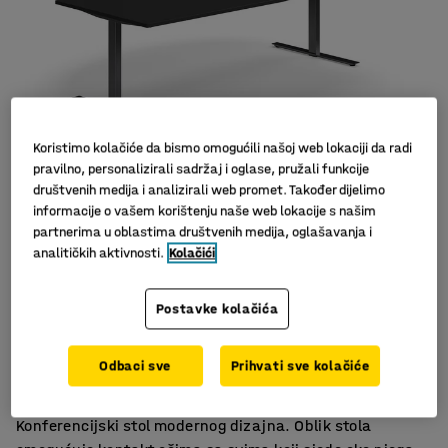
Koristimo kolačiće da bismo omogućili našoj web lokaciji da radi
pravilno, personalizirali sadržaj i oglase, pružali funkcije
društvenih medija i analizirali web promet. Također dijelimo
Slični proizvodi
informacije o vašem korištenju naše web lokacije s našim
partnerima u oblastima društvenih medija, oglašavanja i
analitičkih aktivnosti.
Kolačići
Postavke kolačića
Izdržljiv laminat
U nekoliko dužina
Odbaci sve
Prihvati sve kolačiće
Odgovara ostalom namještaju iz asortimana QBUS
Konferencijski stol modernog dizajna. Oblik stola