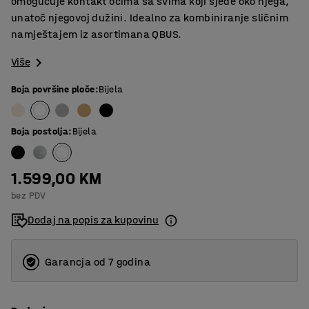
omogućuje kontakt očima sa svima koji sjede oko njega,
unatoč njegovoj dužini. Idealno za kombiniranje sličnim
namještajem iz asortimana QBUS.
Više
Boja površine ploče
:
Bijela
Boja postolja
:
Bijela
1.599,00 KM
bez PDV
Dodaj na popis za kupovinu
Garancja od 7 godina