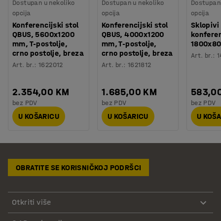
Dostupan u nekoliko
Dostupan u nekoliko
Dostupan 
opcija
opcija
opcija
Konferencijski stol
Konferencijski stol
Sklopivi
QBUS, 5600x1200
QBUS, 4000x1200
konferen
mm, T-postolje,
mm, T-postolje,
1800x80
crno postolje, breza
crno postolje, breza
Art. br.
:
1
Art. br.
:
1622012
Art. br.
:
1621812
2.354,00 KM
1.685,00 KM
583,0
bez PDV
bez PDV
bez PDV
U KOŠARICU
U KOŠARICU
U KOŠ
OBRATITE SE KORISNIČKOJ PODRŠCI
Otkriti više