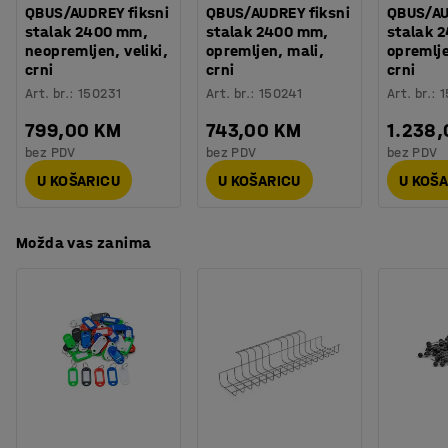
Montaža
:
Dolazi nesastavljeno
QBUS/AUDREY fiksni
QBUS/AUDREY fiksni
QBUS/AU
stalak 2400 mm,
stalak 2400 mm,
stalak 
Testirano
:
EN 15372:2023
neopremljen, veliki,
opremljen, mali,
opremlje
Kvaliteta - Eko oznaka
:
Möbelfakta 420250512
crni
crni
crni
Art. br.
:
150231
Art. br.
:
150241
Art. br.
:
1
799,00 KM
743,00 KM
1.238
bez PDV
bez PDV
bez PDV
U KOŠARICU
U KOŠARICU
U KOŠ
Možda vas zanima