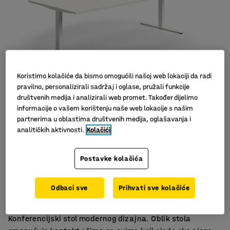
Koristimo kolačiće da bismo omogućili našoj web lokaciji da radi
pravilno, personalizirali sadržaj i oglase, pružali funkcije
društvenih medija i analizirali web promet. Također dijelimo
Slični proizvodi
informacije o vašem korištenju naše web lokacije s našim
partnerima u oblastima društvenih medija, oglašavanja i
analitičkih aktivnosti.
Kolačići
Postavke kolačića
Izdržljiv laminat
U nekoliko dužina
Odbaci sve
Prihvati sve kolačiće
Odgovara ostalom namještaju iz asortimana QBUS
Konferencijski stol modernog dizajna. Oblik stola