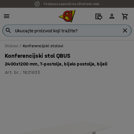
14 dana za povrat ne oštećene robe
7 godina garancije
Stolovi
Konferencijski stolovi
Konferencijski stol QBUS
2400x1200 mm, T-postolje, bijelo postolje, bijeli
Art. br.
:
1621633