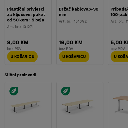
Plastični privjesci
Držač kablova:490
Pribadač
za ključeve: paket
mm
100-pak
od 50 kom : 5 boja
Art. br.
:
151042
Art. br.
:
1
Art. br.
:
101271
9,00 KM
16,00 KM
5,00 
bez PDV
bez PDV
bez PDV
U KOŠARICU
U KOŠARICU
U KOŠ
Slični proizvodi