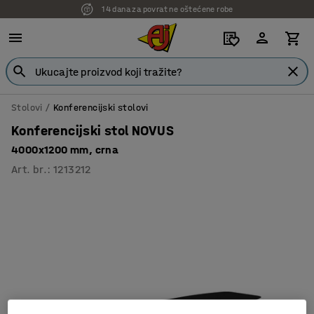
14 dana za povrat ne oštećene robe
Stolovi
Konferencijski stolovi
Konferencijski stol NOVUS
4000x1200 mm, crna
Art. br.
:
1213212