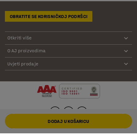
OBRATITE SE KORISNIČKOJ PODRŠCI
Otkriti više
O AJ proizvodima
Uvjeti prodaje
DODAJ U KOŠARICU