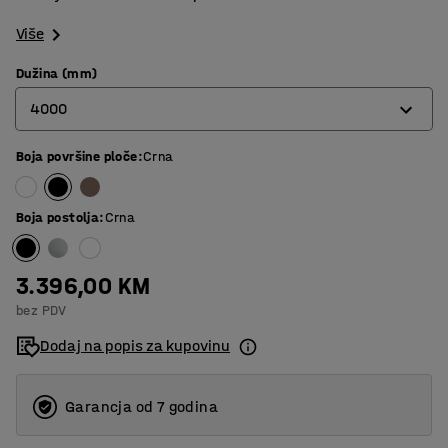
Više
Dužina (mm)
4000
Boja površine ploče
:
Crna
2400
3200
Boja postolja
:
Crna
4000
4800
3.396,00 KM
bez PDV
5600
Dodaj na popis za kupovinu
Garancja od 7 godina