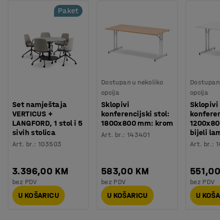
Paket
Dostupan u nekoliko
Dostupan 
opcija
opcija
Set namještaja
Sklopivi
Sklopivi
VERTICUS +
konferencijski stol:
konferen
LANGFORD, 1 stol i 5
1800x800 mm: krom
1200x8
sivih stolica
bijeli l
Art. br.
:
143401
Art. br.
:
103503
Art. br.
:
1
3.396,00 KM
583,00 KM
551,0
bez PDV
bez PDV
bez PDV
U KOŠARICU
U KOŠARICU
U KOŠ