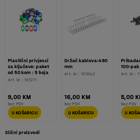
Boja površine ploče
:
Crna
ukošeni zbog čega je udobno sjediti za stolom.
Preuzmite upute za montažu
Materijal površine ploče
:
Laminat
Specifikacija materijala
:
Postolje je T-oblika. To je praktično rješenje koje ne
Kronospan - U 0190 BS antifingerprint
zauzima puno prostora ispod stola. Postolje i ploča stola
Boja postolja
:
Crna
su dostupni u nekoliko boja.
Broj za boju postolja
:
RAL 9005
Materijal postolja
:
Čelik
Potreban broj osoba
:
2
Plastični privjesci
Držač kablova:490
Pribadač
Procjena vremena
:
25
Min
za ključeve: paket
mm
100-pak
Težina
:
117,35
kg
od 50 kom : 5 boja
Art. br.
:
151042
Art. br.
:
1
Montaža
:
Dolazi nesastavljeno
Art. br.
:
101271
9,00 KM
16,00 KM
5,00 
bez PDV
bez PDV
bez PDV
U KOŠARICU
U KOŠARICU
U KOŠ
Slični proizvodi