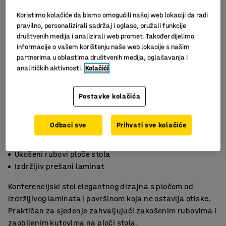
Koristimo kolačiće da bismo omogućili našoj web lokaciji da radi
pravilno, personalizirali sadržaj i oglase, pružali funkcije
društvenih medija i analizirali web promet. Također dijelimo
informacije o vašem korištenju naše web lokacije s našim
partnerima u oblastima društvenih medija, oglašavanja i
analitičkih aktivnosti.
Kolačići
Postavke kolačića
Odbaci sve
Prihvati sve kolačiće
Površina stola se lako čisti i ima premaz koji smanjuje
otiske
Ukošeni rubovi ploče stola
Izdržljiv prešani laminat
Konferencijski stol elegantnog dizajna s pločom od
izdržljivog laminata i površinom koja ne ostavlja otiske.
Praktičan za sjedenje zahvaljujući zakošenim rubovima i
zaobljenim kutovima na ploči stola.