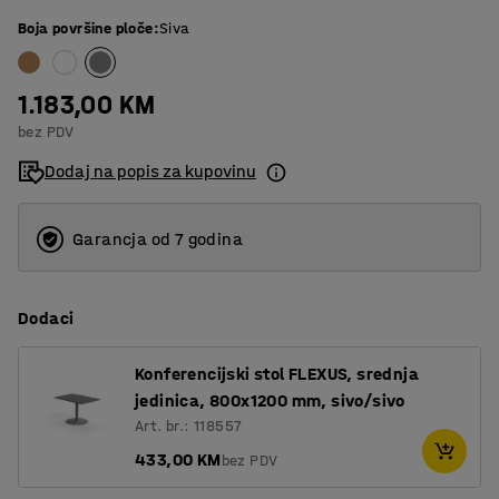
Boja površine ploče
:
Siva
1.183,00 KM
bez PDV
Dodaj na popis za kupovinu
Garancja od 7 godina
Dodaci
Konferencijski stol FLEXUS, srednja
jedinica, 800x1200 mm, sivo/sivo
Art. br.: 118557
433,00 KM
bez PDV