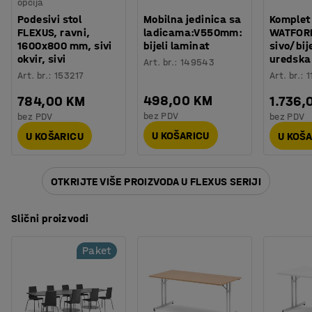
opcija
Procjena vremena
:
30
Min
Podesivi stol
Mobilna jedinica sa
Komplet
Težina
:
65,5
kg
FLEXUS, ravni,
ladicama:V550mm:
WATFORD,
Montaža
:
Dolazi nesastavljeno
1600x800 mm, sivi
bijeli laminat
sivo/bije
okvir, sivi
uredska 
Testirano
:
EN 15372:2023
Art. br.
:
149543
Art. br.
:
153217
Art. br.
:
1
498,00 KM
784,00 KM
1.736,
bez PDV
bez PDV
bez PDV
U KOŠARICU
U KOŠARICU
U KOŠ
OTKRIJTE VIŠE PROIZVODA U FLEXUS SERIJI
Slični proizvodi
Paket