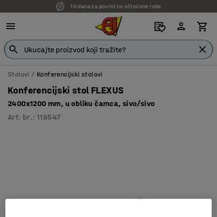
14 dana za povrat ne oštećene robe
Stolovi
Konferencijski stolovi
Konferencijski stol FLEXUS
2400x1200 mm, u obliku čamca, sivo/sivo
Art. br.
:
118547