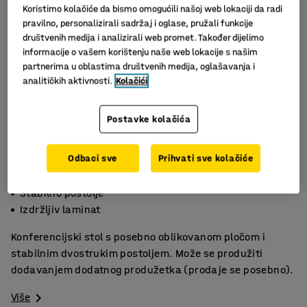
Koristimo kolačiće da bismo omogućili našoj web lokaciji da radi
pravilno, personalizirali sadržaj i oglase, pružali funkcije
društvenih medija i analizirali web promet. Također dijelimo
informacije o vašem korištenju naše web lokacije s našim
partnerima u oblastima društvenih medija, oglašavanja i
analitičkih aktivnosti.
Kolačići
Postavke kolačića
Slični proizvodi
Odbaci sve
Prihvati sve kolačiće
Praktična ploča stola
Stabilno postolje
Izdržljiv laminat
Konferencijski stol s posebno oblikovanom pločom i
stabilnim dvostrukim postoljem. Može se produžiti
dodavanjem dodatnog produžetka (prodaje se posebno).
Više