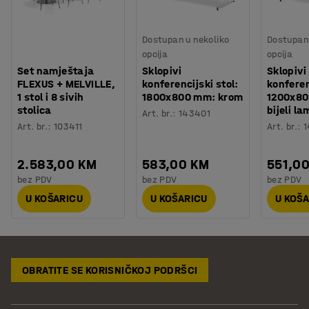
Dostupan u nekoliko
Dostupan 
opcija
opcija
Set namještaja
Sklopivi
Sklopivi
FLEXUS + MELVILLE,
konferencijski stol:
konferen
1 stol i 8 sivih
1800x800 mm: krom
1200x8
stolica
bijeli l
Art. br.
:
143401
Art. br.
:
103411
Art. br.
:
1
2.583,00 KM
583,00 KM
551,0
bez PDV
bez PDV
bez PDV
U KOŠARICU
U KOŠARICU
U KOŠ
OBRATITE SE KORISNIČKOJ PODRŠCI