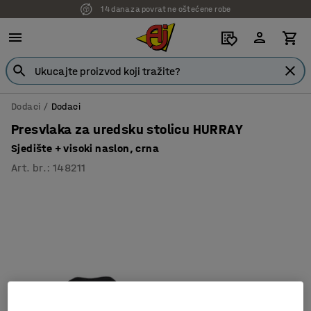
14 dana za povrat ne oštećene robe
Dodaci
Dodaci
Presvlaka za uredsku stolicu HURRAY
Sjedište + visoki naslon, crna
Art. br.
:
148211