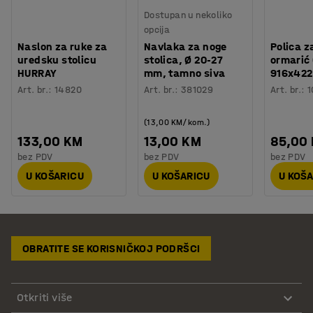
Dostupan u nekoliko
opcija
Naslon za ruke za
Navlaka za noge
Polica z
uredsku stolicu
stolica, Ø 20-27
ormarić
HURRAY
mm, tamno siva
916x422
Art. br.
:
14820
Art. br.
:
381029
Art. br.
:
1
(13,00 KM/kom.)
133,00 KM
13,00 KM
85,00
bez PDV
bez PDV
bez PDV
U KOŠARICU
U KOŠARICU
U KOŠ
OBRATITE SE KORISNIČKOJ PODRŠCI
Otkriti više