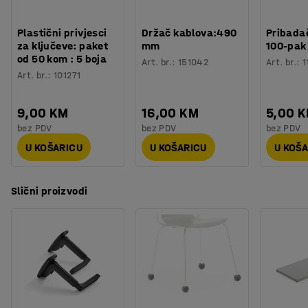
presvlaka za sjedište i naslon.
Plastični privjesci
Držač kablova:490
Pribadač
za ključeve: paket
mm
100-pak
od 50 kom : 5 boja
Art. br.
:
151042
Art. br.
:
1
Art. br.
:
101271
9,00 KM
16,00 KM
5,00 
bez PDV
bez PDV
bez PDV
U KOŠARICU
U KOŠARICU
U KOŠ
Slični proizvodi