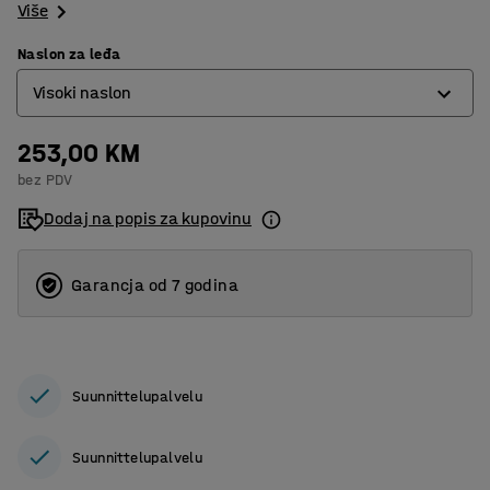
Više
Naslon za leđa
Visoki naslon
253,00 KM
Niski naslon
bez PDV
Visoki naslon
Dodaj na popis za kupovinu
Garancja od 7 godina
Suunnittelupalvelu
Suunnittelupalvelu