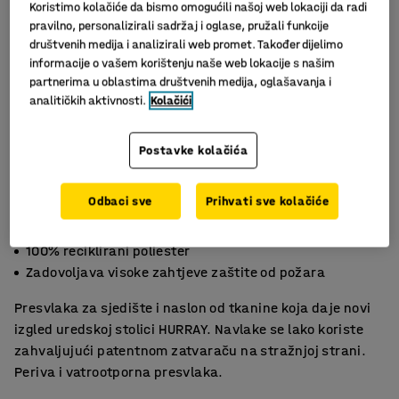
Koristimo kolačiće da bismo omogućili našoj web lokaciji da radi
pravilno, personalizirali sadržaj i oglase, pružali funkcije
društvenih medija i analizirali web promet. Također dijelimo
informacije o vašem korištenju naše web lokacije s našim
partnerima u oblastima društvenih medija, oglašavanja i
analitičkih aktivnosti.
Kolačići
Postavke kolačića
Slični proizvodi
Odbaci sve
Prihvati sve kolačiće
Lako se stavlja
100% reciklirani poliester
Zadovoljava visoke zahtjeve zaštite od požara
Presvlaka za sjedište i naslon od tkanine koja daje novi
izgled uredskoj stolici HURRAY. Navlake se lako koriste
zahvaljujući patentnom zatvaraču na stražnjoj strani.
Periva i vatrootporna presvlaka.