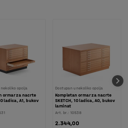
nekoliko opcija
Dostupan u nekoliko opcija
 ormar za nacrte
Kompletan ormar za nacrte
0 ladica, A1, bukov
SKETCH, 10 ladica, A0, bukov
laminat
531
Art. br.
:
10538
2.344,00