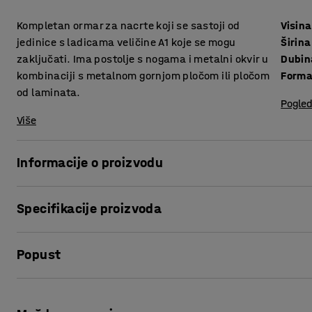
Kompletan ormar za nacrte koji se sastoji od
Visina
jedinice s ladicama veličine A1 koje se mogu
Širina
zaključati. Ima postolje s nogama i metalni okvir u
Dubin
kombinaciji s metalnom gornjom pločom ili pločom
Forma
od laminata.
Pogled
Više
Informacije o proizvodu
Ovaj robusan ormar za nacrte pruža sigurno i učinkovito sp
Specifikacije proizvoda
će zaštititi vaše nacrte, olakšavaju održavanje urednosti
vam je potrebno. Sa svojim elegantnim dizajnom ormar će s
Visina
:
876
mm
postaviti uz zid ili na sredinu sobe.
Popust
Širina
:
990
mm
Dubina
:
680
mm
Ormar dolazi s postoljem s nogama, gornjom pločom i s šes
Format crtanja
:
A1
Ispis stranice
podiže ormar za nacrte s poda i olakšava čišćenje ispod or
Materijal
:
Metal
Ladice se lagano zatvaraju i otvaraju pomoću vodilica s k