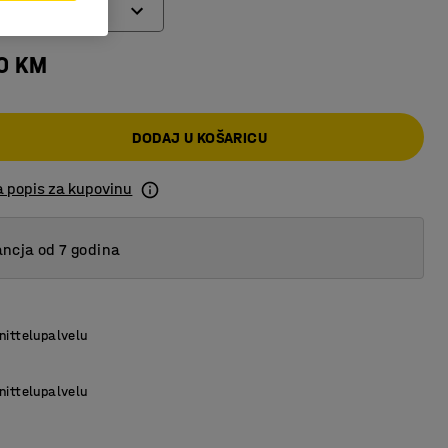
00 KM
t
DODAJ U KOŠARICU
a popis za kupovinu
ncja od 7 godina
nittelupalvelu
nittelupalvelu