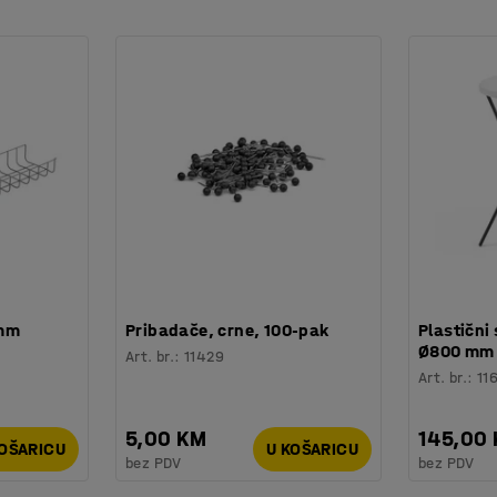
 istovremeno zaključavaju sve ladice.
ne vaše potrebe za spremanjem nacrta. Na
reba više prostora za spremanje ili možete
 mm
Pribadače, crne, 100-pak
Plastični 
Ø800 mm
Art. br.
:
11429
Art. br.
:
11
5,00 KM
145,00
KOŠARICU
U KOŠARICU
bez PDV
bez PDV