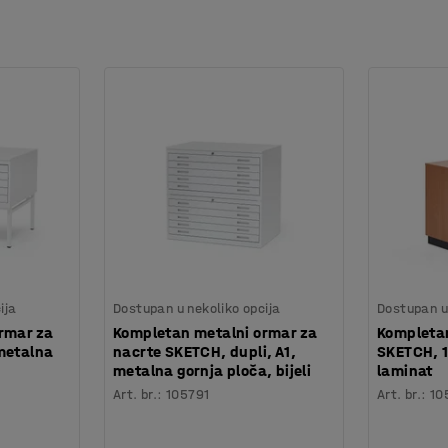
ija
Dostupan u nekoliko opcija
Dostupan u 
rmar za
Kompletan metalni ormar za
Kompletan
metalna
nacrte SKETCH, dupli, A1,
SKETCH, 1
metalna gornja ploča, bijeli
laminat
Art. br.
:
105791
Art. br.
:
10