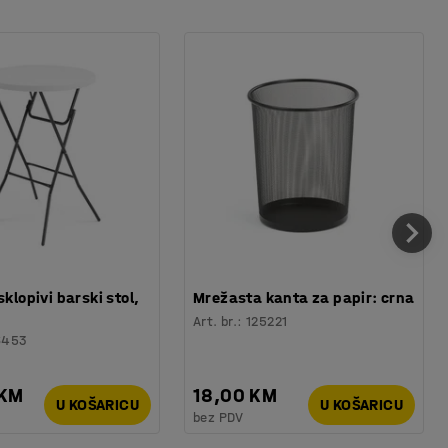
sklopivi barski stol,
Mrežasta kanta za papir: crna
Art. br.
:
125221
6453
 KM
18,00 KM
U KOŠARICU
U KOŠARICU
bez PDV