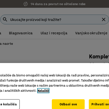
14 dana za povrat ne oštećene robe
a
Blagovaonica
Ulaz i recepcija
Vanjsko okruženje
a nacrte
Komple
A1, metal
Art. br.
:
10
olačiće da bismo omogućili našoj web lokaciji da radi pravilno, personalizira
žali funkcije društvenih medija i analizirali web promet. Također dijelimo in
Za sigur
štenju naše web lokacije s našim partnerima u oblastima društvenih medij
Centralno
 i analitičkih aktivnosti.
Kolačići
Jedinice 
Materijal go
e kolačića
Odbaci sve
Prihvati s