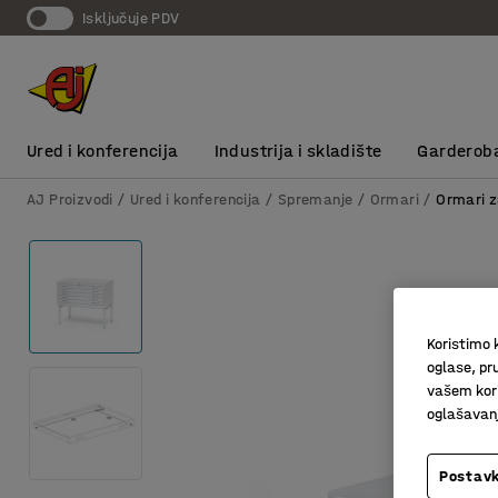
Isključuje PDV
Ured i konferencija
Industrija i skladište
Garderob
AJ Proizvodi
Ured i konferencija
Spremanje
Ormari
Ormari z
Koristimo k
oglase, pru
vašem kori
oglašavanja
Postavk