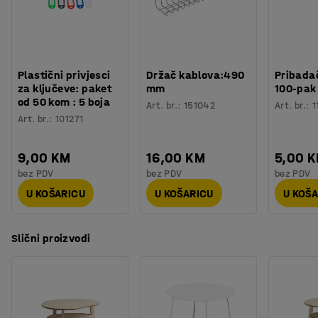
dekorom, bilo modernim ili minimalističkim.
Stolić je izrađen od punog drva i čvrsto stoji na četiri
noge.
Plastični privjesci
Držač kablova:490
Pribadač
za ključeve: paket
mm
100-pak
od 50 kom : 5 boja
Art. br.
:
151042
Art. br.
:
1
Art. br.
:
101271
9,00 KM
16,00 KM
5,00 
bez PDV
bez PDV
bez PDV
U KOŠARICU
U KOŠARICU
U KOŠ
Slični proizvodi