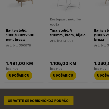
Dostupan u nekoliko
opcija
Eagle stolić,
Tina stolić, V
Eagle sto
1000/800xV500
510mm, krom, bijelo
Ø800xV
mm, breza
breza
Art. br.
:
131921
Art. br.
:
350078
Art. br.
:
1.481,00 KM
1.105,00 KM
1.330
bez PDV
bez PDV
bez PDV
U KOŠARICU
U KOŠARICU
U KOŠ
OBRATITE SE KORISNIČKOJ PODRŠCI