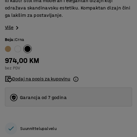
ili kauč! Stol ima moderan i elegantan dizajn koji
odražava skandinavsku estetiku. Kompaktan dizajn čini
ga lakšim za postavljanje.
Više
Boja
:
Crna
974,00 KM
bez PDV
Dodaj na popis za kupovinu
Garancja od 7 godina
Suunnittelupalvelu