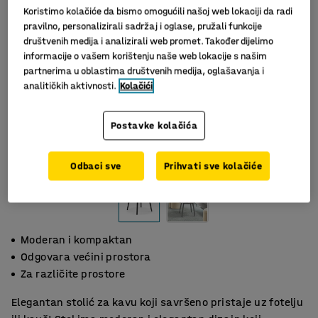
Koristimo kolačiće da bismo omogućili našoj web lokaciji da radi
pravilno, personalizirali sadržaj i oglase, pružali funkcije
društvenih medija i analizirali web promet. Također dijelimo
informacije o vašem korištenju naše web lokacije s našim
partnerima u oblastima društvenih medija, oglašavanja i
analitičkih aktivnosti.
Kolačići
Postavke kolačića
Slični proizvodi
Odbaci sve
Prihvati sve kolačiće
Moderan i kompaktan
Odgovara većini prostora
Za različite prostore
Elegantan stolić za kavu koji savršeno pristaje uz fotelju