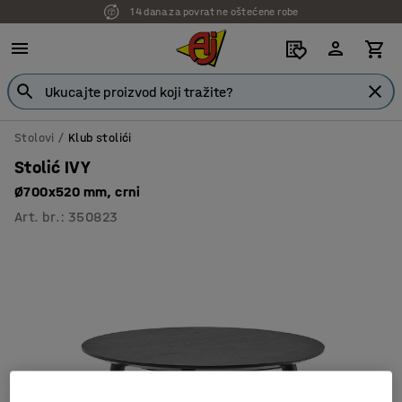
14 dana za povrat ne oštećene robe
Stolovi
Klub stolići
Stolić IVY
Ø700x520 mm, crni
Art. br.
:
350823