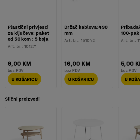
Boja postolja
:
Bijela
Broj za boju postolja
:
RAL 9016
Materijal postolja
:
Čelik
Potreban broj osoba
:
1
Plastični privjesci
Držač kablova:490
Pribadač
Procjena vremena
:
20
Min
za ključeve: paket
mm
100-pak
Težina
:
19,55
kg
od 50 kom : 5 boja
Art. br.
:
151042
Art. br.
:
1
Montaža
:
Dolazi nesastavljeno
Art. br.
:
101271
Testirano
:
EN 15372
Kvaliteta - Eko oznaka
:
Möbelfakta 120251023
9,00 KM
16,00 KM
5,00 
bez PDV
bez PDV
bez PDV
U KOŠARICU
U KOŠARICU
U KOŠ
Slični proizvodi