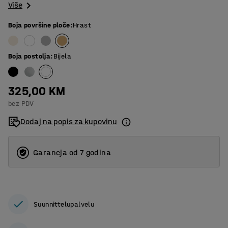
Više
Boja površine ploče
:
Hrast
Boja postolja
:
Bijela
325,00 KM
bez PDV
Dodaj na popis za kupovinu
Garancja od 7 godina
Suunnittelupalvelu