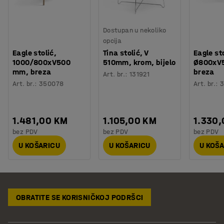
Dostupan u nekoliko
opcija
Eagle stolić,
Tina stolić, V
Eagle sto
1000/800xV500
510mm, krom, bijelo
Ø800xV
mm, breza
breza
Art. br.
:
131921
Art. br.
:
350078
Art. br.
:
1.481,00 KM
1.105,00 KM
1.330
bez PDV
bez PDV
bez PDV
U KOŠARICU
U KOŠARICU
U KOŠ
OBRATITE SE KORISNIČKOJ PODRŠCI