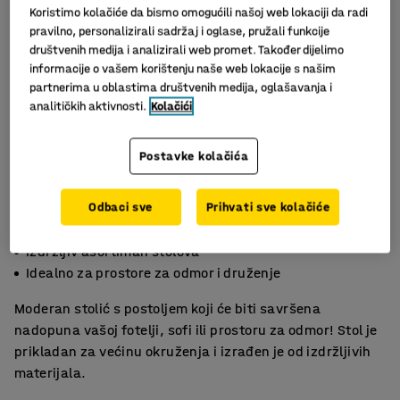
Koristimo kolačiće da bismo omogućili našoj web lokaciji da radi
pravilno, personalizirali sadržaj i oglase, pružali funkcije
društvenih medija i analizirali web promet. Također dijelimo
informacije o vašem korištenju naše web lokacije s našim
partnerima u oblastima društvenih medija, oglašavanja i
analitičkih aktivnosti.
Kolačići
Postavke kolačića
Slični proizvodi
Odbaci sve
Prihvati sve kolačiće
Moderan i lako se održava
Izdržljiv asortiman stolova
Idealno za prostore za odmor i druženje
Moderan stolić s postoljem koji će biti savršena
nadopuna vašoj fotelji, sofi ili prostoru za odmor! Stol je
prikladan za većinu okruženja i izrađen je od izdržljivih
materijala.