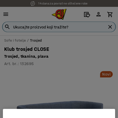
14 dana za povrat ne oštećene robe
Sofe i fotelje
Trosjed
Klub trosjed CLOSE
Trosjed, tkanina, plava
Art. br.
:
132695
Novi