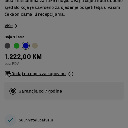
leđa i naslonima za ruke i noge. Ovaj trosjed nudi udobno
sjedalo koje je savršeno za sjedenje posjetitelja u vašim
čekaonicama ili recepcijama.
Više
Boja
:
Plava
1.222,00 KM
bez PDV
Dodaj na popis za kupovinu
Garancja od 7 godina
Suunnittelupalvelu