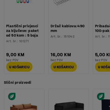
Broj sjedala
:
3
Sofa ima presvlaku od izdržljive tkanine koja je pogodna
Potreban broj osoba
:
2
za javne prostore koji zahtijevaju otpornost na često
Procjena vremena
:
15
Min
korištenje.
Težina
:
43
kg
Plastični privjesci
Držač kablova:490
Pribadač
Montaža
:
Dolazi sastavljeno
za ključeve: paket
mm
100-pak
od 50 kom : 5 boja
Art. br.
:
151042
Art. br.
:
1
Art. br.
:
101271
9,00 KM
16,00 KM
5,00 
bez PDV
bez PDV
bez PDV
U KOŠARICU
U KOŠARICU
U KOŠ
Slični proizvodi