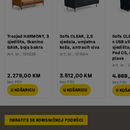
Trosjed HARMONY, 3
Sofa CLEAR, 2,5
Sofa CL
sjedišta, tkanina
sjedala, umjetna
s USB ut
GAVA, boja bakra
koža, antracit siva
sjedišta
Pod CS,
Art. br.
:
130226
Art. br.
:
131584
plava
Art. br.
:
1
2.279,00 KM
3.512,00 KM
4.868
bez PDV
bez PDV
bez PDV
U KOŠARICU
U KOŠARICU
U KOŠ
OBRATITE SE KORISNIČKOJ PODRŠCI