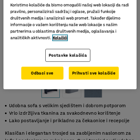
Koristimo kolačiće da bismo omogućili našoj web lokaciji da radi
pravilno, personalizirali sadržaj i oglase, pružali funkcije
društvenih medija i analizirali web promet. Također dijelimo
informacije o vašem korištenju naše web lokacije s našim
partnerima u oblastima društvenih medija, oglašavanja i
analitičkih aktivnosti.
Kolačići
Postavke kolačića
Odbaci sve
Prihvati sve kolačiće
Udobna sofa s velikim sjedištem i dobrom potporom
Vrlo izdržljiva tkanina za svakodnevno korištenje
Lako postavljanje i prikladno za čekaonice i recepcije
Klasičan i elegantan trosjed sa zaobljenim naslonom za