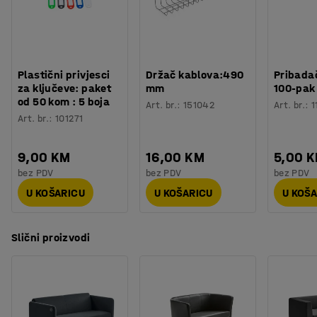
Broj sjedala
:
2
Potreban broj osoba
:
2
Procjena vremena
:
15
Min
Težina
:
32,6
kg
Plastični privjesci
Držač kablova:490
Pribadač
Montaža
:
Dolazi sastavljeno
za ključeve: paket
mm
100-pak
od 50 kom : 5 boja
Art. br.
:
151042
Art. br.
:
1
Art. br.
:
101271
9,00 KM
16,00 KM
5,00 
bez PDV
bez PDV
bez PDV
U KOŠARICU
U KOŠARICU
U KOŠ
Slični proizvodi