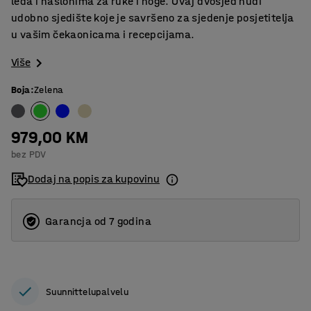
leđa i naslonima za ruke i noge. Ovaj dvosjed nudi
udobno sjedište koje je savršeno za sjedenje posjetitelja
u vašim čekaonicama i recepcijama.
Više
Boja
:
Zelena
979,00 KM
bez PDV
Dodaj na popis za kupovinu
Garancja od 7 godina
Suunnittelupalvelu