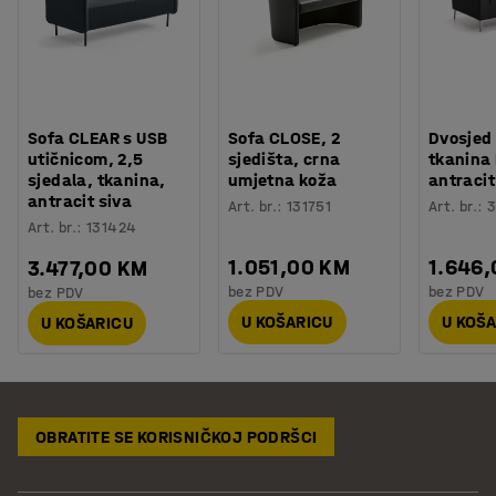
Sofa CLEAR s USB
Sofa CLOSE, 2
Dvosjed
utičnicom, 2,5
sjedišta, crna
tkanina
sjedala, tkanina,
umjetna koža
antracit
antracit siva
Art. br.
:
131751
Art. br.
:
3
Art. br.
:
131424
1.051,00 KM
1.646
3.477,00 KM
bez PDV
bez PDV
bez PDV
U KOŠARICU
U KOŠ
U KOŠARICU
OBRATITE SE KORISNIČKOJ PODRŠCI