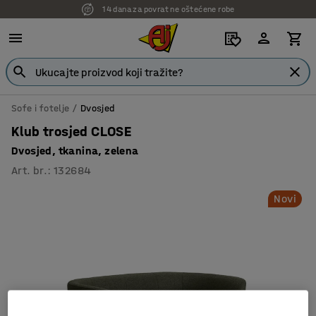
14 dana za povrat ne oštećene robe
Sofe i fotelje
Dvosjed
Klub trosjed CLOSE
Dvosjed, tkanina, zelena
Art. br.
:
132684
Novi