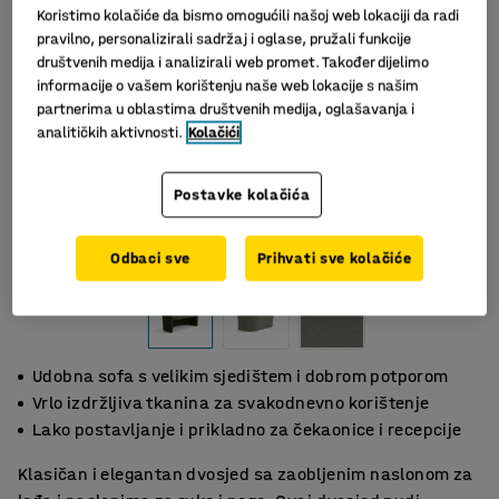
Koristimo kolačiće da bismo omogućili našoj web lokaciji da radi
pravilno, personalizirali sadržaj i oglase, pružali funkcije
društvenih medija i analizirali web promet. Također dijelimo
informacije o vašem korištenju naše web lokacije s našim
partnerima u oblastima društvenih medija, oglašavanja i
analitičkih aktivnosti.
Kolačići
Postavke kolačića
Slični proizvodi
Odbaci sve
Prihvati sve kolačiće
Udobna sofa s velikim sjedištem i dobrom potporom
Vrlo izdržljiva tkanina za svakodnevno korištenje
Lako postavljanje i prikladno za čekaonice i recepcije
Klasičan i elegantan dvosjed sa zaobljenim naslonom za