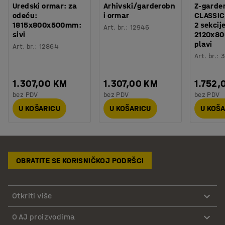
Uredski ormar: za
Arhivski/garderobn
Z-garde
odeću:
i ormar
CLASSIC
1815x800x500mm:
2 sekcij
Art. br.
:
12946
sivi
2120x8
plavi
Art. br.
:
12864
Art. br.
:
3
1.307,00 KM
1.307,00 KM
1.752,
bez PDV
bez PDV
bez PDV
U KOŠARICU
U KOŠARICU
U KOŠ
OBRATITE SE KORISNIČKOJ PODRŠCI
Otkriti više
O AJ proizvodima