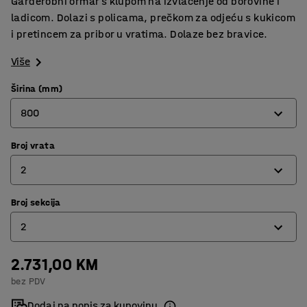
Garderobni ormar s klupom na izvlačenje od borovine i
ladicom. Dolazi s policama, prečkom za odjeću s kukicom
i pretincem za pribor u vratima. Dolaze bez bravice.
Više
Širina (mm)
800
Broj vrata
800
2
1200
Broj sekcija
2
2
3
2.731,00 KM
2
bez PDV
3
Dodaj na popis za kupovinu