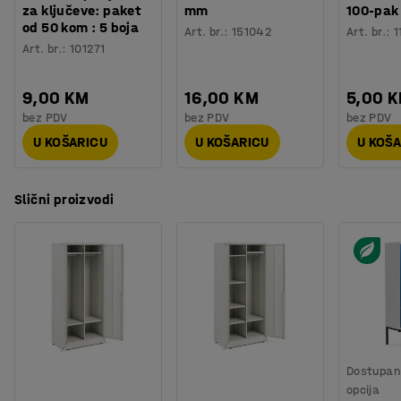
za ključeve: paket
mm
100-pak
od 50 kom : 5 boja
Art. br.
:
151042
Art. br.
:
1
Art. br.
:
101271
9,00 KM
16,00 KM
5,00 
bez PDV
bez PDV
bez PDV
U KOŠARICU
U KOŠARICU
U KOŠ
Slični proizvodi
Dostupan 
opcija